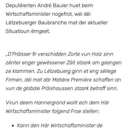
Deputéierten André Bauler huet beim
Wirtschaftsminister nogefrot, wéi déi
Lëtzebuerger Baubranche mat der aktueller
Situatioun ëmgeet.
„D‘Präisser fir verschidden Zorte vun Holz sinn
zënter enger gewëssener Zäit staark am gaangen
ze klammen. Zu Lëtzebuerg ginn et eng sëllege
Firmen, déi mat där Matière Première schaffen an
vun de globale Präishaussen staark betraff sinn.
Virun deem Hannergrond wollt ech dem Här
Wirtschaftsminister folgend Froe stellen:
Kann den Här Wirtschaftsminister de