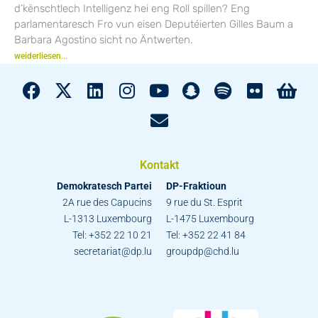
d’kënschtlech Intelligenz hei eng Roll spillen? Eng
parlamentaresch Fro vun eisen Deputéierten Gilles Baum a
Barbara Agostino sicht no Äntwerten.
weiderliesen...
Kontakt
Demokratesch Partei
DP-Fraktioun
2A rue des Capucins
9 rue du St. Esprit
L-1313 Luxembourg
L-1475 Luxembourg
Tel: +352 22 10 21
Tel: +352 22 41 84
secretariat@dp.lu
groupdp@chd.lu