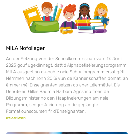
MILA Nofolleger
An der Sëtzung vun der Schoulkommissioun vum 17. Juni
2025 gouf ugekënnegt, datt d’Alphabetiséierungsprogramm
MILA ausgeet an duerch e neie Schoulprogramm ersat gëtt.
Nëmmen nach ronn 20 % vun de Kanner schaffen domat, an
ëmmer méi Enseignanten setzen op aner Léiermëttel. Eis
Deputéiert Gilles Baum a Barbara Agostino froen de
Bildungsminister no den Haaptneierungen am neie
Programm, senger Aféierung an de geplangte
Formatiounscoursen fir d’Enseignanten.
weiderliesen...