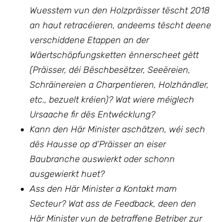
Wuesstem vun den Holzpräisser tëscht 2018
an haut retracéieren, andeems tëscht deene
verschiddene Etappen an der
Wäertschöpfungsketten ënnerscheet gëtt
(Präisser, déi Bëschbesëtzer, Seeëreien,
Schräinereien a Charpentieren, Holzhändler,
etc., bezuelt kréien
)?
Wat wiere méiglech
Ursaache fir dës Entwécklung?
Kann den Här Minister aschätzen, wéi sech
dës Hausse op d’Präisser an eiser
Baubranche auswierkt oder schonn
ausgewierkt huet?
Ass den Här Minister a Kontakt mam
Secteur?
Wat ass de Feedback, deen den
Här Minister vun de betraffene Betriber zur