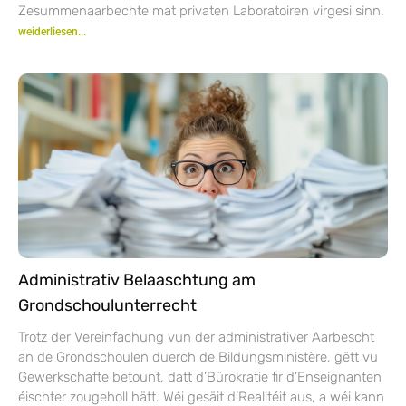
Zesummenaarbechte mat privaten Laboratoiren virgesi sinn.
weiderliesen...
Administrativ Belaaschtung am
Grondschoulunterrecht
Trotz der Vereinfachung vun der administrativer Aarbescht
an de Grondschoulen duerch de Bildungsministère, gëtt vu
Gewerkschafte betount, datt d’Bürokratie fir d’Enseignanten
éischter zougeholl hätt. Wéi gesäit d’Realitéit aus, a wéi kann