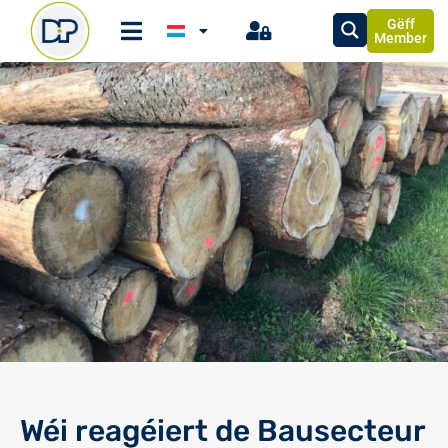
Gëff
Member
Wéi reagéiert de Bausecteur