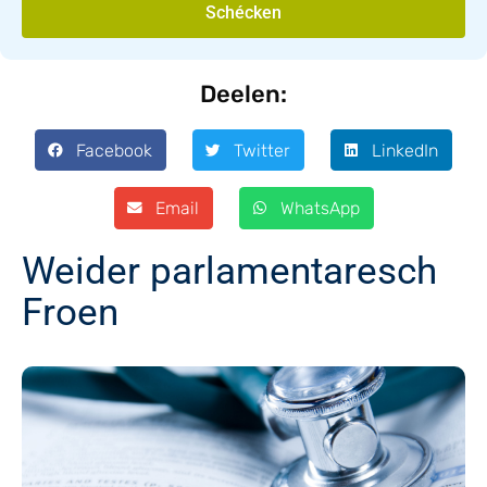
Schécken
Deelen:
Facebook
Twitter
LinkedIn
Email
WhatsApp
Weider parlamentaresch
Froen