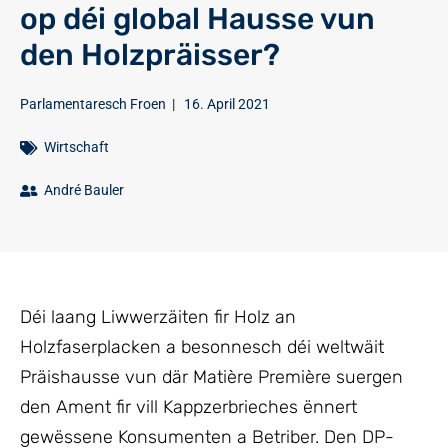
op déi global Hausse vun
den Holzpräisser?
Parlamentaresch Froen
|
16. April 2021
Wirtschaft
André Bauler
Déi laang Liwwerzäiten fir Holz an
Holzfaserplacken a besonnesch déi weltwäit
Präishausse vun där Matière Première suergen
den Ament fir vill Kappzerbrieches ënnert
gewëssene Konsumenten a Betriber. Den DP-