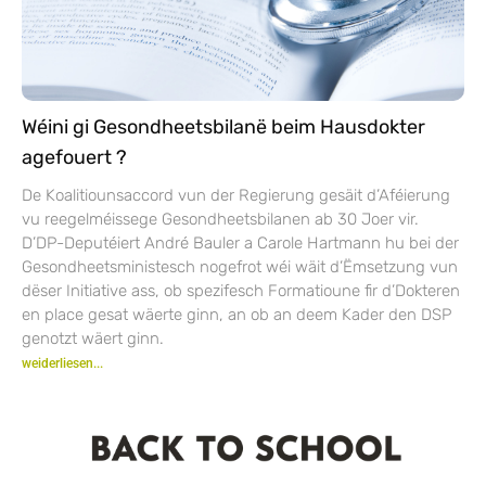
Wéini gi Gesondheetsbilanë beim Hausdokter
agefouert ?
De Koalitiounsaccord vun der Regierung gesäit d’Aféierung
vu reegelméissege Gesondheetsbilanen ab 30 Joer vir.
D’DP-Deputéiert André Bauler a Carole Hartmann hu bei der
Gesondheetsministesch nogefrot wéi wäit d’Ëmsetzung vun
dëser Initiative ass, ob spezifesch Formatioune fir d’Dokteren
en place gesat wäerte ginn, an ob an deem Kader den DSP
genotzt wäert ginn.
weiderliesen...