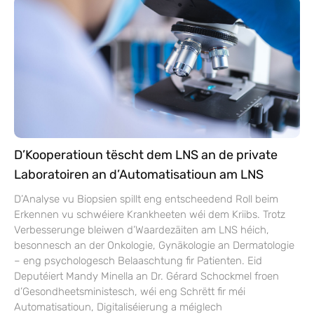
D’Kooperatioun tëscht dem LNS an de private
Laboratoiren an d’Automatisatioun am LNS
D’Analyse vu Biopsien spillt eng entscheedend Roll beim
Erkennen vu schwéiere Krankheeten wéi dem Kriibs. Trotz
Verbesserunge bleiwen d’Waardezäiten am LNS héich,
besonnesch an der Onkologie, Gynäkologie an Dermatologie
– eng psychologesch Belaaschtung fir Patienten. Eid
Deputéiert Mandy Minella an Dr. Gérard Schockmel froen
d’Gesondheetsministesch, wéi eng Schrëtt fir méi
Automatisatioun, Digitaliséierung a méiglech