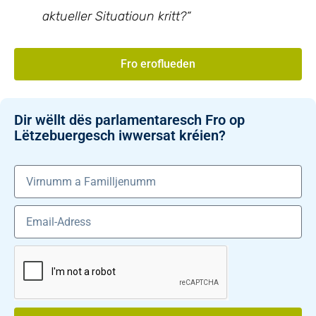
aktueller Situatioun kritt?“
Fro eroflueden
Dir wëllt dës parlamentaresch Fro op
Lëtzebuergesch iwwersat kréien?