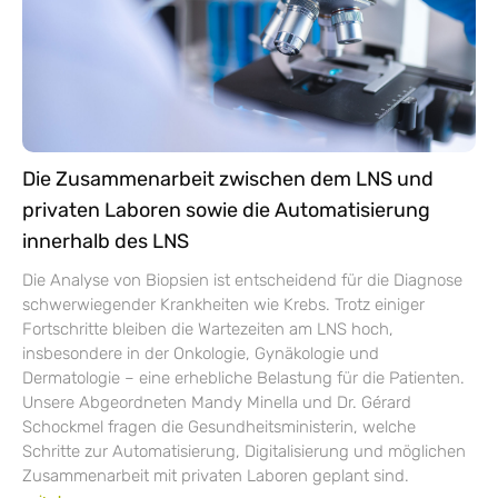
Die Zusammenarbeit zwischen dem LNS und
privaten Laboren sowie die Automatisierung
innerhalb des LNS
Die Analyse von Biopsien ist entscheidend für die Diagnose
schwerwiegender Krankheiten wie Krebs. Trotz einiger
Fortschritte bleiben die Wartezeiten am LNS hoch,
insbesondere in der Onkologie, Gynäkologie und
Dermatologie – eine erhebliche Belastung für die Patienten.
Unsere Abgeordneten Mandy Minella und Dr. Gérard
Schockmel fragen die Gesundheitsministerin, welche
Schritte zur Automatisierung, Digitalisierung und möglichen
Zusammenarbeit mit privaten Laboren geplant sind.