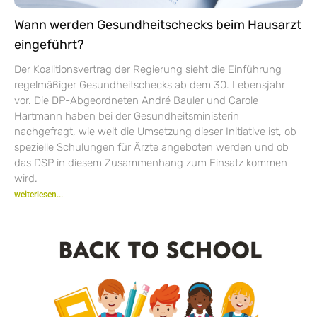
Wann werden Gesundheitschecks beim Hausarzt
eingeführt?
Der Koalitionsvertrag der Regierung sieht die Einführung
regelmäßiger Gesundheitschecks ab dem 30. Lebensjahr
vor. Die DP-Abgeordneten André Bauler und Carole
Hartmann haben bei der Gesundheitsministerin
nachgefragt, wie weit die Umsetzung dieser Initiative ist, ob
spezielle Schulungen für Ärzte angeboten werden und ob
das DSP in diesem Zusammenhang zum Einsatz kommen
wird.
weiterlesen...