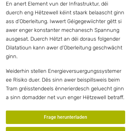
En anert Element vun der Infrastruktur, déi
duerch eng Hëtzewell kéint staark belaascht ginn
ass d’Oberleitung. Iwwert Géigegewiichter gëtt si
awer enger konstanter mechanesch Spannung
ausgesat. Duerch Hëtzt an déi doraus folgender
Dilatatioun kann awer d’Oberleitung geschwächt
ginn.
Weiderhin stellen Energieversuergungssystemer
ee Risiko duer. Dës sinn awer beispillsweis beim
Tram gréisstendeels ënnerierdesch geluecht ginn
a sinn domadder net vun enger Hëtzewell betraff.
Frage herunterladen