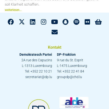
soll Klarheit schaffen.
weiterlesen...
Kontakt
Demokratesch Partei
DP-Fraktion
2A rue des Capucins
9 rue du St. Esprit
L-1313 Luxembourg
L-1475 Luxembourg
Tel: +352 22 10 21
Tel: +352 22 41 84
secretariat@dp.lu
groupdp@chd.lu