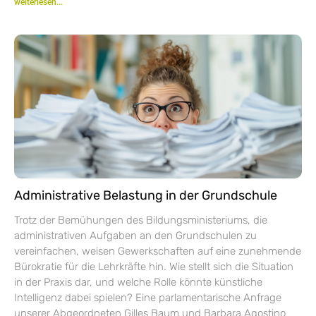
weiterlesen...
Administrative Belastung in der Grundschule
Trotz der Bemühungen des Bildungsministeriums, die
administrativen Aufgaben an den Grundschulen zu
vereinfachen, weisen Gewerkschaften auf eine zunehmende
Bürokratie für die Lehrkräfte hin. Wie stellt sich die Situation
in der Praxis dar, und welche Rolle könnte künstliche
Intelligenz dabei spielen? Eine parlamentarische Anfrage
unserer Abgeordneten Gilles Baum und Barbara Agostino