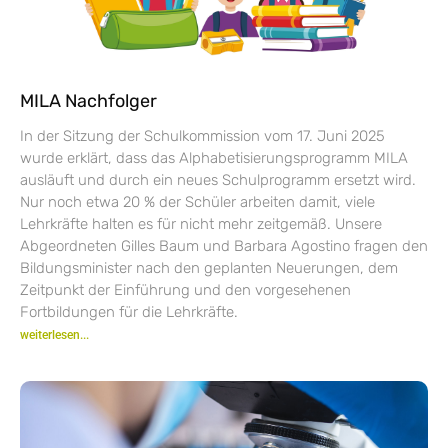
MILA Nachfolger
In der Sitzung der Schulkommission vom 17. Juni 2025
wurde erklärt, dass das Alphabetisierungsprogramm MILA
ausläuft und durch ein neues Schulprogramm ersetzt wird.
Nur noch etwa 20 % der Schüler arbeiten damit, viele
Lehrkräfte halten es für nicht mehr zeitgemäß. Unsere
Abgeordneten Gilles Baum und Barbara Agostino fragen den
Bildungsminister nach den geplanten Neuerungen, dem
Zeitpunkt der Einführung und den vorgesehenen
Fortbildungen für die Lehrkräfte.
weiterlesen...