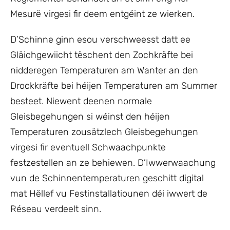
Mesurë virgesi fir deem entgéint ze wierken.
D’Schinne ginn esou verschweesst datt ee
Gläichgewiicht tëschent den Zochkräfte bei
nidderegen Temperaturen am Wanter an den
Drockkräfte bei héijen Temperaturen am Summer
besteet. Niewent deenen normale
Gleisbegehungen si wéinst den héijen
Temperaturen zousätzlech Gleisbegehungen
virgesi fir eventuell Schwaachpunkte
festzestellen an ze behiewen. D’Iwwerwaachung
vun de Schinnentemperaturen geschitt digital
mat Hëllef vu Festinstallatiounen déi iwwert de
Réseau verdeelt sinn.