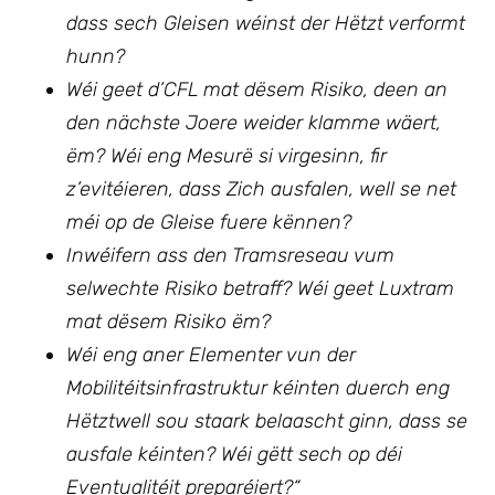
dass sech Gleisen wéinst der Hëtzt verformt
hunn?
Wéi geet d’CFL mat dësem Risiko, deen an
den nächste Joere weider klamme wäert,
ëm? Wéi eng Mesurë si virgesinn, fir
z’evitéieren, dass Zich ausfalen, well se net
méi op de Gleise fuere kënnen?
Inwéifern ass den Tramsreseau vum
selwechte Risiko betraff? Wéi geet Luxtram
mat dësem Risiko ëm?
Wéi eng aner Elementer vun der
Mobilitéitsinfrastruktur kéinten duerch eng
Hëtztwell sou staark belaascht ginn, dass se
ausfale kéinten? Wéi gëtt sech op déi
Eventualitéit preparéiert?“