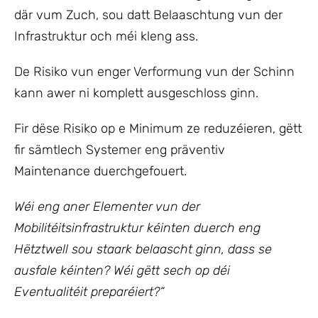
där vum Zuch, sou datt Belaaschtung vun der
Infrastruktur och méi kleng ass.
De Risiko vun enger Verformung vun der Schinn
kann awer ni komplett ausgeschloss ginn.
Fir dëse Risiko op e Minimum ze reduzéieren, gëtt
fir sämtlech Systemer eng präventiv
Maintenance duerchgefouert.
Wéi eng aner Elementer vun der
Mobilitéitsinfrastruktur kéinten duerch eng
Hëtztwell sou staark belaascht ginn, dass se
ausfale kéinten? Wéi gëtt sech op déi
Eventualitéit preparéiert?“