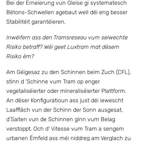
Bei der Erneierung vun Gleise gi systematesch
Bëtons-Schwellen agebaut well déi eng besser
Stabilitéit garantéieren.
Inwéifern ass den Tramsreseau vum selwechte
Risiko betraff? Wéi geet Luxtram mat dësem
Risiko ëm?
Am Géigesaz zu den Schinnen beim Zuch (CFL),
stinn d ‘Schinne vum Tram op enger
vegetaliséierter oder mineraliséierter Plattform.
An dëser Konfiguratioun ass just déi iewescht
Laaffläch vun der Schinn der Sonn ausgesat,
d’Saiten vun de Schinnen ginn vum Belag
verstoppt. Och d‘ Vitesse vum Tram a sengem
urbanen Ëmfeld ass méi niddreg am Verglach zu