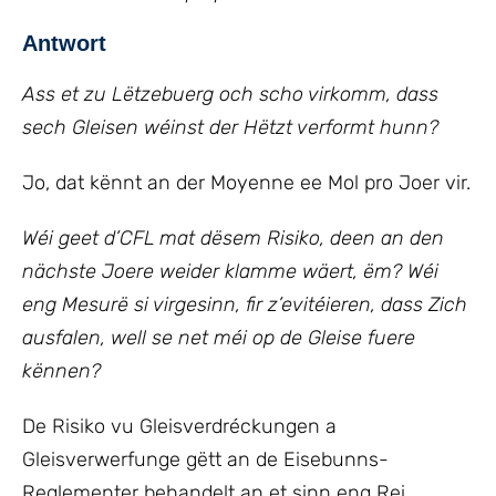
Antwort
Ass et zu Lëtzebuerg och scho virkomm, dass
sech Gleisen wéinst der Hëtzt verformt hunn?
Jo, dat kënnt an der Moyenne ee Mol pro Joer vir.
Wéi geet d’CFL mat dësem Risiko, deen an den
nächste Joere weider klamme wäert, ëm? Wéi
eng Mesurë si virgesinn, fir z’evitéieren, dass Zich
ausfalen, well se net méi op de Gleise fuere
kënnen?
De Risiko vu Gleisverdréckungen a
Gleisverwerfunge gëtt an de Eisebunns-
Reglementer behandelt an et sinn eng Rei