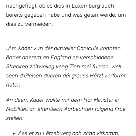
nachgefragt, ob es dies in Luxemburg auch
bereits gegeben habe und was getan werde, um
dies zu vermeiden.
„Am Kader vun der aktueller Canicule konnten
ënner anerem an England op verschiddene
Strecken zäitweileg keng Zich méi fueren, well
sech d’Gleisen duerch déi grouss Hëtzt verformt
haten.
An deem Kader wollte mir
dem Här Minister fir
Mobilitéit an ëffentlech Aarbechten
folgend Froe
stellen:
Ass et zu Lëtzebuerg och scho virkomm,