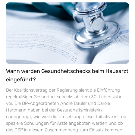
Wann werden Gesundheitschecks beim Hausarzt
eingeführt?
Der Koalitionsvertrag der Regierung sieht die Einführung
regelmäßiger Gesundheitschecks ab dem 30. Lebensjahr
vor. Die DP-Abgeordneten André Bauler und Carole
Hartmann haben bei der Gesundheitsministerin
nachgefragt, wie weit die Umsetzung dieser Initiative ist, ob
spezielle Schulungen für Ärzte angeboten werden und ob
das DSP in diesem Zusammenhang zum Einsatz kommen