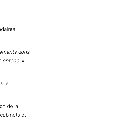
ndaires
itements dans
é entend-il
s le
on de la
 cabinets et