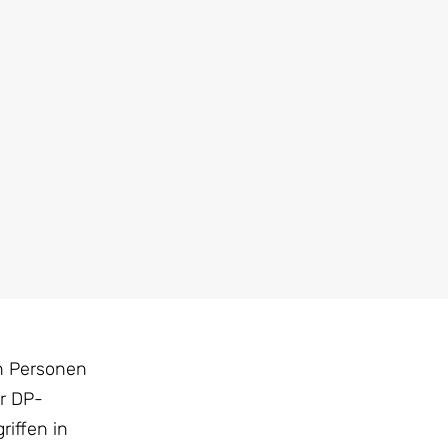
on Personen
r DP-
iffen in