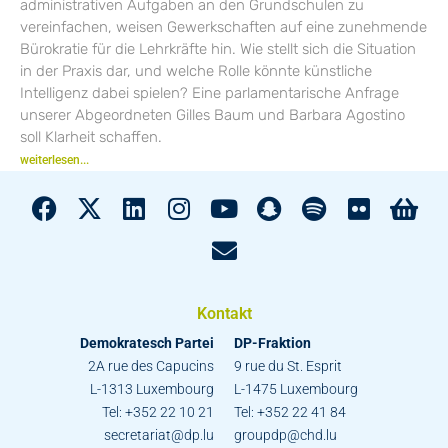
administrativen Aufgaben an den Grundschulen zu
vereinfachen, weisen Gewerkschaften auf eine zunehmende
Bürokratie für die Lehrkräfte hin. Wie stellt sich die Situation
in der Praxis dar, und welche Rolle könnte künstliche
Intelligenz dabei spielen? Eine parlamentarische Anfrage
unserer Abgeordneten Gilles Baum und Barbara Agostino
soll Klarheit schaffen.
weiterlesen...
Kontakt
Demokratesch Partei
DP-Fraktion
2A rue des Capucins
9 rue du St. Esprit
L-1313 Luxembourg
L-1475 Luxembourg
Tel: +352 22 10 21
Tel: +352 22 41 84
secretariat@dp.lu
groupdp@chd.lu