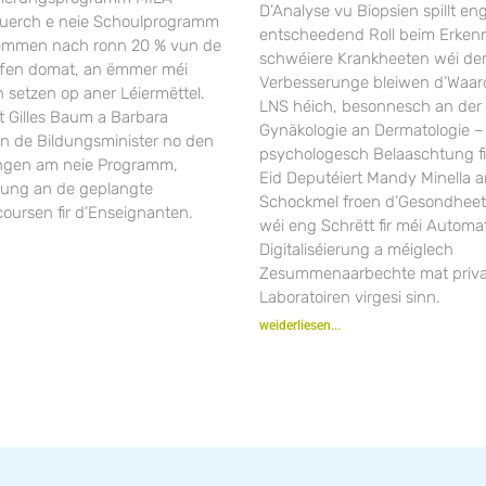
D’Analyse vu Biopsien spillt en
duerch e neie Schoulprogramm
entscheedend Roll beim Erken
Nëmmen nach ronn 20 % vun de
schwéiere Krankheeten wéi dem 
ffen domat, an ëmmer méi
Verbesserunge bleiwen d’Waar
 setzen op aner Léiermëttel.
LNS héich, besonnesch an der 
t Gilles Baum a Barbara
Gynäkologie an Dermatologie –
en de Bildungsminister no den
psychologesch Belaaschtung fi
ngen am neie Programm,
Eid Deputéiert Mandy Minella a
rung an de geplangte
Schockmel froen d’Gesondheet
oursen fir d’Enseignanten.
wéi eng Schrëtt fir méi Automat
Digitaliséierung a méiglech
Zesummenaarbechte mat priv
Laboratoiren virgesi sinn.
weiderliesen...