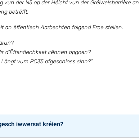
 vun der N5 op der Héicht vun der Gréiwelsbarrière an
g betrëfft.
téit an ëffentlech Aarbechten
folgend Froe stellen:
drun?
fir d’Ëffentlechkeet kënnen opgoen?
er Längt vum PC35 ofgeschloss sinn?“
gesch iwwersat kréien?