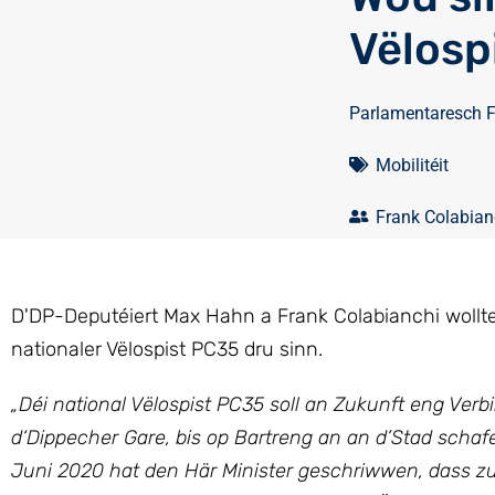
Vëlosp
Parlamentaresch 
Mobilitéit
Frank Colabian
D'DP-Deputéiert Max Hahn a Frank Colabianchi woll
nationaler Vëlospist PC35 dru sinn.
„Déi national Vëlospist PC35 soll an Zukunft eng Ve
d‘Dippecher Gare, bis op Bartreng an an d’Stad scha
Juni 2020 hat den Här Minister geschriwwen, dass