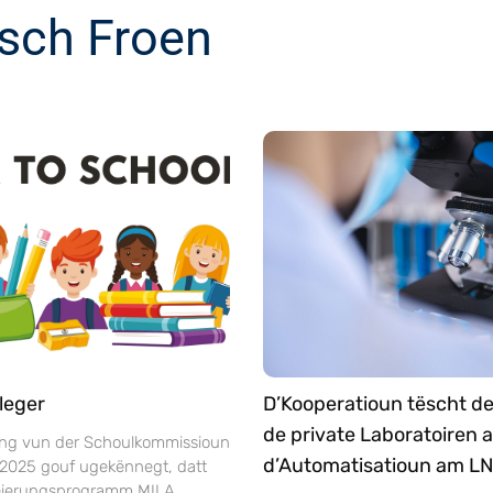
sch Froen
leger
D’Kooperatioun tëscht d
de private Laboratoiren 
ng vun der Schoulkommissioun
d’Automatisatioun am L
 2025 gouf ugekënnegt, datt
séierungsprogramm MILA