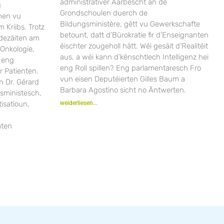
administrativer Aarbescht an de
g
Grondschoulen duerch de
nen vu
Bildungsministère, gëtt vu Gewerkschafte
Kriibs. Trotz
betount, datt d’Bürokratie fir d’Enseignanten
dezäiten am
éischter zougeholl hätt. Wéi gesäit d’Realitéit
Onkologie,
aus, a wéi kann d’kënschtlech Intelligenz hei
 eng
eng Roll spillen? Eng parlamentaresch Fro
r Patienten.
vun eisen Deputéierten Gilles Baum a
n Dr. Gérard
Barbara Agostino sicht no Äntwerten.
sministesch,
isatioun,
weiderliesen...
aten