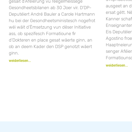
gesäit d’Aféierung vu reegelméissege
ausgeet an 
Gesondheetsbilanen ab 30 Joer vir. D’DP-
ersat gëtt. 
Deputéiert André Bauler a Carole Hartmann
Kanner scha
hu bei der Gesondheetsministesch nogefrot
Enseignanten
wéi wäit d’Ëmsetzung vun dëser Initiative
Eis Deputéier
ass, ob spezifesch Formatioune fir
Agostino fro
d’Dokteren en place gesat wäerte ginn, an
Haaptneieru
ob an deem Kader den DSP genotzt wäert
senger Aféie
ginn.
Formatiounsc
weiderliesen...
weiderliesen...