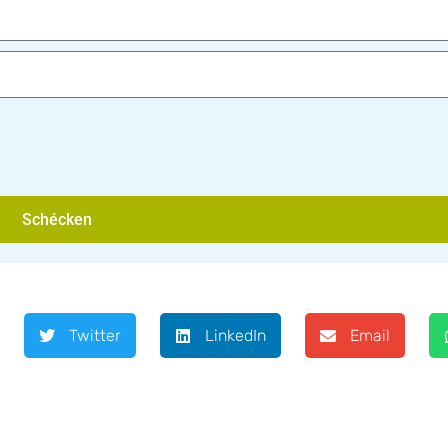
Schécken
Twitter
LinkedIn
Email