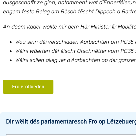
ausgeschafft ze ginn, notamment wat d’Ënnerféierung
engem feste Belag am Bësch tëscht Dippech a Bartren
An deem Kader wollte mir
dem Här Minister fir Mobili
Wou sinn déi verschidden Aarbechten um PC35 
Wéini wäerten déi éischt Ofschnëtter vum PC35 
Wéini sollen alleguer d’Aarbechten op der ganz
Fro eroflueden
Dir wëllt dës parlamentaresch Fro op Lëtzebuer