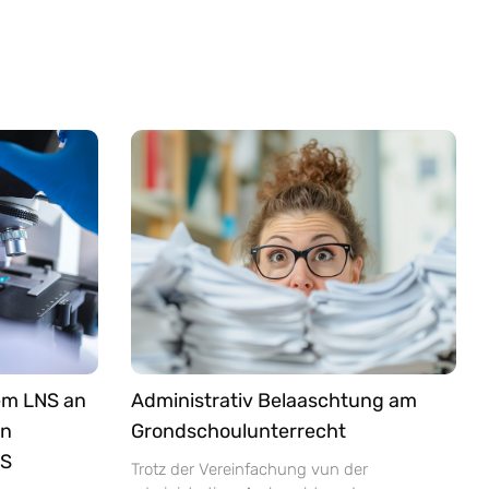
em LNS an
Administrativ Belaaschtung am
an
Grondschoulunterrecht
NS
Trotz der Vereinfachung vun der