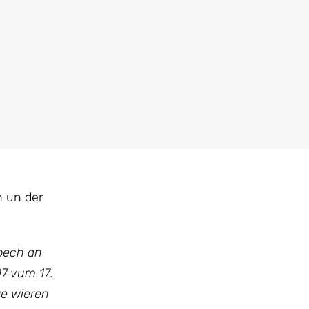
n un der
ppech an
07 vum 17.
e wieren