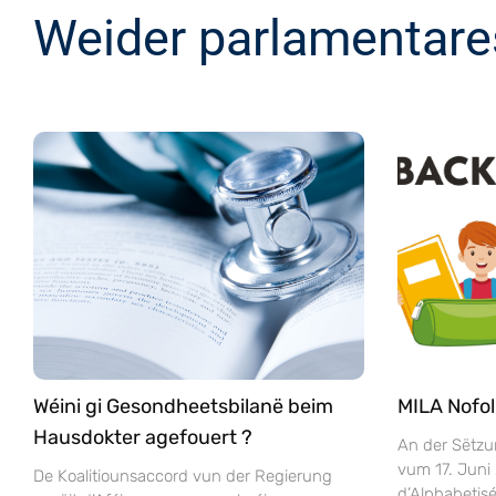
Weider parlamentare
Wéini gi Gesondheetsbilanë beim
MILA Nofol
Hausdokter agefouert ?
An der Sëtzu
vum 17. Juni
De Koalitiounsaccord vun der Regierung
d’Alphabeti