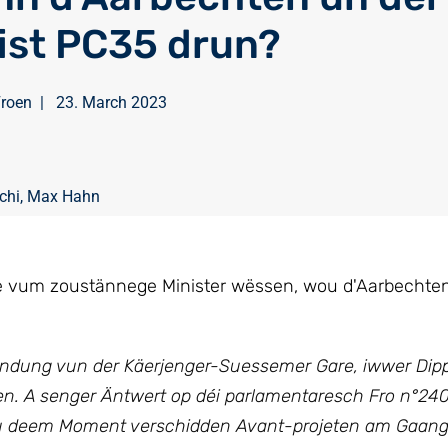
ist PC35 drun?
Froen
|
23. March 2023
chi
,
Max Hahn
te vum zoustännege Minister wëssen, wou d'Aarbechte
rbindung vun der Käerjenger-Suessemer Gare, iwwer Di
fen. A senger Äntwert op déi parlamentaresch Fro n°24
 zu deem Moment verschidden Avant-projeten am Gaang