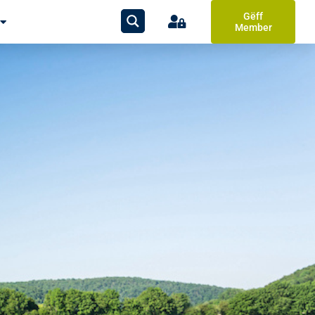
Gëff
Member