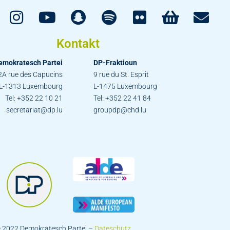
Kontakt
emokratesch Partei
DP-Fraktioun
2A rue des Capucins
9 rue du St. Esprit
L-1313 Luxembourg
L-1475 Luxembourg
Tel: +352 22 10 21
Tel: +352 22 41 84
secretariat@dp.lu
groupdp@chd.lu
 2022 Demokratesch Partei –
Dateschutz