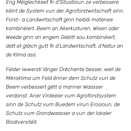
Eng Méiglechkeet fir d’Situatioun ze verbessere
kéint de System vun der Agroforstwirtschaft sinn.
Forst- a Landwirtschaft ginn heibäi matenee
kombinéiert. Beem an Akerkulturen, Wisen oder
Weede ginn an engem Gebitt sou kombinéiert,
datt et gläich gutt fir d’Landwirtschaft, d’Natur an
de Klima ass.
Felder iwwersti länger Dréchente besser, well de
Mikroklima um Feld ënner dem Schutz vun de
Beem verbessert gëtt a manner Waasser
verdonst. Aner Virdeeler vum Agroforstsystem
sinn de Schutz vum Buedem virun Erosioun, de
Schutz vum Grondwaasser a vun der lokaler
Biodiversitéit.