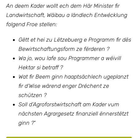
An deem Kader wollt ech
dem Här Minister fir
Landwirtschaft, Wäibau a ländlech Entwécklung
folgend Froe stellen:
Gëtt et hei zu Lëtzebuerg e Programm fir dës
Bewirtschaftungsform ze fërderen ?
Wa jo, wou lafe sou Programmer a wéivill
Hektar si betraff ?
Wat fir Beem ginn haaptsächlech ugeplanzt
fir d’Wise wärend enger Dréchent ze
schützen ?
Soll d’Agroforstwirtschaft am Kader vum
nächsten Agrargesetz finanziell ënnerstëtzt
ginn ?
“