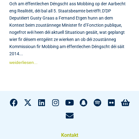
Och am ëffentlechen Déngscht ass Mobbing op der Aarbecht
eng Realitéit, déi bal all 5. Staatsbeamte betrëfft.D'DP
Deputéiert Gusty Graas a Fernand Etgen hunn an dem
Kontext beim zoustännege Minister fir d’Fonction publique,
nogefrot wéi heen déi aktuell Situatioun gesäit, wat geplangt
wier fir dësem entgéint ze wierken an ob déi zoustänneg
Kommissioun fir Mobbing am ëffentlechen Déngscht déi säit
2014...
weiderliesen...
Kontakt