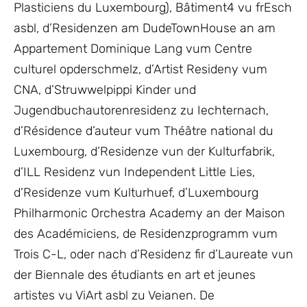
Plasticiens du Luxembourg), Bâtiment4 vu frEsch
asbl, d’Residenzen am DudeTownHouse an am
Appartement Dominique Lang vum Centre
culturel opderschmelz, d’Artist Resideny vum
CNA, d’Struwwelpippi Kinder und
Jugendbuchautorenresidenz zu Iechternach,
d’Résidence d’auteur vum Théâtre national du
Luxembourg, d’Residenze vun der Kulturfabrik,
d’ILL Residenz vun Independent Little Lies,
d’Residenze vum Kulturhuef, d’Luxembourg
Philharmonic Orchestra Academy an der Maison
des Académiciens, de Residenzprogramm vum
Trois C-L, oder nach d’Residenz fir d’Laureate vun
der Biennale des étudiants en art et jeunes
artistes vu ViArt asbl zu Veianen. De