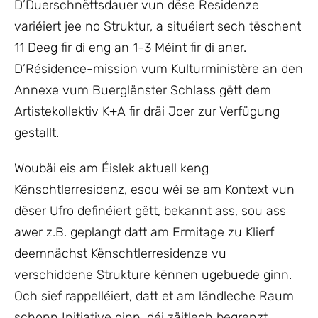
D’Duerschnëttsdauer vun dëse Residenze
variéiert jee no Struktur, a situéiert sech tëschent
11 Deeg fir di eng an 1-3 Méint fir di aner.
D’Résidence-mission vum Kulturministère an den
Annexe vum Buerglënster Schlass gëtt dem
Artistekollektiv K+A fir dräi Joer zur Verfügung
gestallt.
Woubäi eis am Éislek aktuell keng
Kënschtlerresidenz, esou wéi se am Kontext vun
dëser Ufro definéiert gëtt, bekannt ass, sou ass
awer z.B. geplangt datt am Ermitage zu Klierf
deemnächst Kënschtlerresidenze vu
verschiddene Strukture kënnen ugebuede ginn.
Och sief rappelléiert, datt et am ländleche Raum
schonn Initiative ginn, déi zäitlech begrenzt