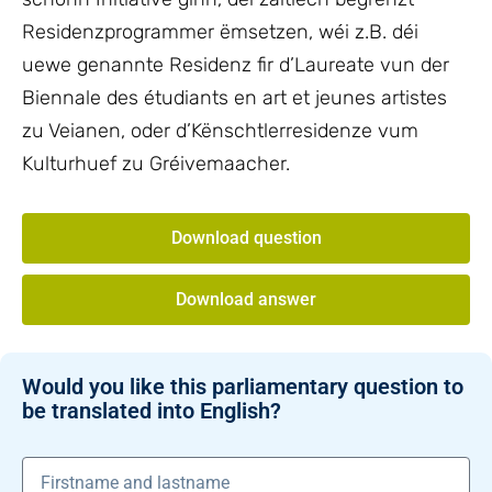
Residenzprogrammer ëmsetzen, wéi z.B. déi
uewe genannte Residenz fir d’Laureate vun der
Biennale des étudiants en art et jeunes artistes
zu Veianen, oder d’Kënschtlerresidenze vum
Kulturhuef zu Gréivemaacher.
Download question
Download answer
Would you like this parliamentary question to
be translated into English?