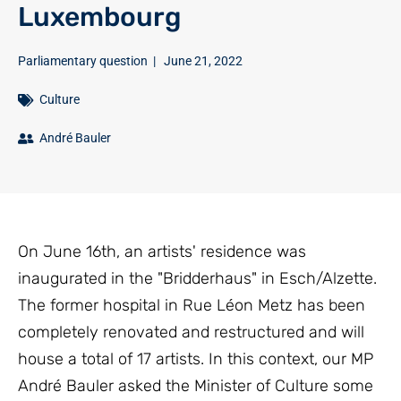
Luxembourg
Parliamentary question
|
June 21, 2022
Culture
André Bauler
On June 16th, an artists' residence was
inaugurated in the "Bridderhaus" in Esch/Alzette.
The former hospital in Rue Léon Metz has been
completely renovated and restructured and will
house a total of 17 artists. In this context, our MP
André Bauler asked the Minister of Culture some