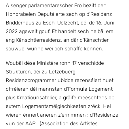
A senger parlamentarescher Fro bezitt den
Honorabelen Deputéierte sech op d’Residenz
Bridderhaus zu Esch-Uelzecht, déi de 16. Juni
2022 ageweit gouf. Et handelt sech heibäi em
eng Kënschtlerresidenz, an där d’Kënschtler
souwuel wunne wéi och schaffe kënnen.
Woubäi dëse Ministère ronn 17 verschidde
Strukturen, déi zu Lëtzebuerg
Residenzprogrammer ubidde rezenséiert huet,
offréieren déi mannsten d’Formule Logement
plus Kreatiounsatelier, a gräife meeschtens op
extern Logementsméiglechkeeten zréck. Hei
wieren ënnert aneren z’ernimmen : d’Residenze
vun der AAPL (Association des Artistes