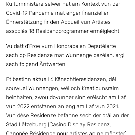
Kulturministère selwer hat am Kontext vun der
Covid-19 Pandemie mat enger finanzieller
Ënnerstëtzung fir den Accueil vun Artistes
associés 18 Residenzprogrammer erméiglecht.
Vu datt d’Froe vum Honorabelen Deputéierte
sech op Residenze mat Wunnenge bezéien, ergi
sech folgend Äntwerten.
Et bestinn aktuell 6 Kënschtleresidenzen, déi
souwuel Wunnengen, wéi och Kreatiounsraim
beinhalten, zwou dovunner sinn eréischt am Laf
vun 2022 entstanen an eng am Laf vun 2021.
Vun dëse Residenze befanne sech der dräi an der
Stad Lëtzebuerg (Casino Display Residenz,
Canopée Résidence pour artistes an neimënster),