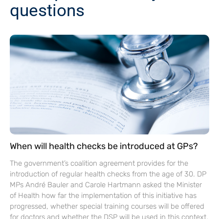
questions
When will health checks be introduced at GPs?
The government’s coalition agreement provides for the
introduction of regular health checks from the age of 30. DP
MPs André Bauler and Carole Hartmann asked the Minister
of Health how far the implementation of this initiative has
progressed, whether special training courses will be offered
for doctors and whether the DSP will be used in this context.