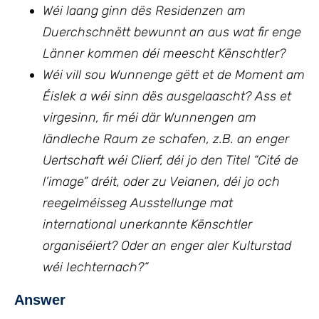
Wéi laang ginn dës Residenzen am
Duerchschnëtt bewunnt an aus wat fir enge
Länner kommen déi meescht Kënschtler?
Wéi vill sou Wunnenge gëtt et de Moment am
Éislek a wéi sinn dës ausgelaascht? Ass et
virgesinn, fir méi där Wunnengen am
ländleche Raum ze schafen, z.B. an enger
Uertschaft wéi Clierf, déi jo den Titel “Cité de
l’image” dréit, oder zu Veianen, déi jo och
reegelméisseg Ausstellunge mat
international unerkannte Kënschtler
organiséiert? Oder an enger aler Kulturstad
wéi Iechternach?
“
Answer