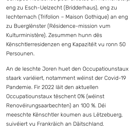
eng zu Esch-Uelzecht (Bridderhaus), eng zu
Iechternach (Trifolion – Maison Gothique) an eng
zu Buerglënster (Résidence-mission vum
Kulturministère). Zesummen hunn dës
Kënschtlerresidenzen eng Kapazitéit vu ronn 50
Persounen.
An de leschte Joren huet den Occupatiounstaux
staark variéiert, notamment wéinst der Covid-19
Pandemie. Fir 2022 läit den aktuellen
Occupatiounstaux tëschent 0% (wéinst
Renovéirungsaarbechten) an 100 %. Déi
meeschte Kënschtler koumen aus Lëtzebuerg,
suivéiert vu Frankräich an Däitschland.