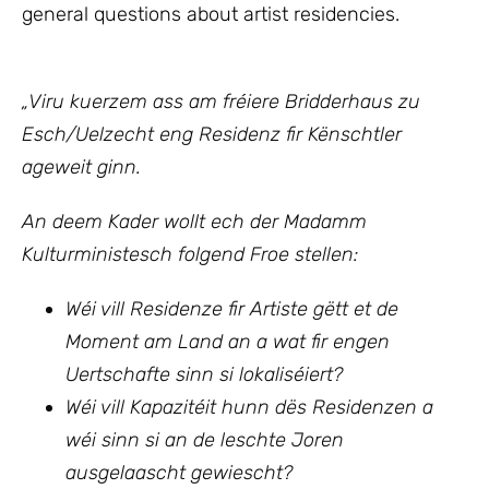
general questions about artist residencies.
„
Viru kuerzem ass am fréiere Bridderhaus zu
Esch/Uelzecht eng Residenz fir Kënschtler
ageweit ginn.
An deem Kader wollt ech
der Madamm
Kulturministesch
folgend Froe stellen:
Wéi vill Residenze fir Artiste gëtt et de
Moment am Land an a wat fir engen
Uertschafte sinn si lokaliséiert?
Wéi vill Kapazitéit hunn dës Residenzen a
wéi sinn si an de leschte Joren
ausgelaascht gewiescht?