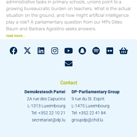
administrative tasks in primary schools, unions point to a
growing bureaucratic burden on teachers. What is the actual
situation on the ground, and how might artificial intelligence
play a role? A parliamentary question from our MPs Gilles
Baum and Barbara Agostino seeks answers.
read more...
Contact
Demokratesch Partei
DP-Parliamentary Group
2A rue des Capucins
9 rue du St. Esprit
L-1313 Luxembourg
L-1475 Luxembourg
Tel: +352 22 10 21
Tel: +352 22 41 84
secretariat@dp.lu
groupdp@chd.lu