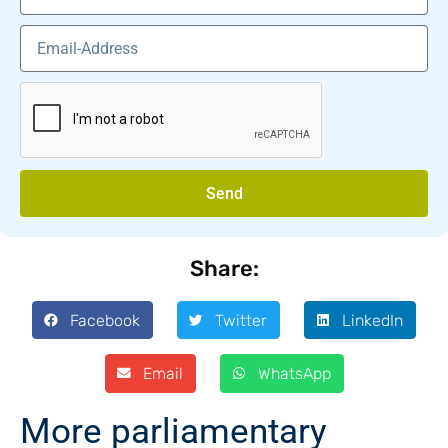
Send
Share:
Facebook
Twitter
LinkedIn
Email
WhatsApp
More parliamentary