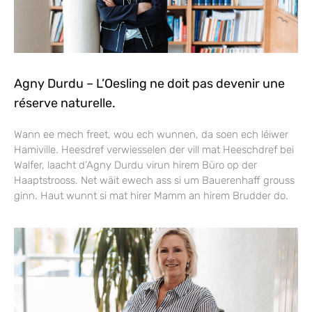
Agny Durdu – L’Oesling ne doit pas devenir une
réserve naturelle.
Wann ee mech freet, wou ech wunnen, da soen ech léiwer
Hamiville. Heesdref verwiesselen der vill mat Heeschdref bei
Walfer, laacht d’Agny Durdu virun hirem Büro op der
Haaptstrooss. Net wäit ewech ass si um Bauerenhaff grouss
ginn. Haut wunnt si mat hirer Mamm an hirem Brudder do.