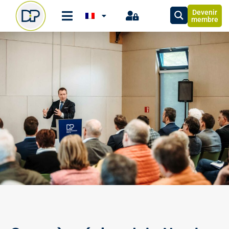
Devenir
membre