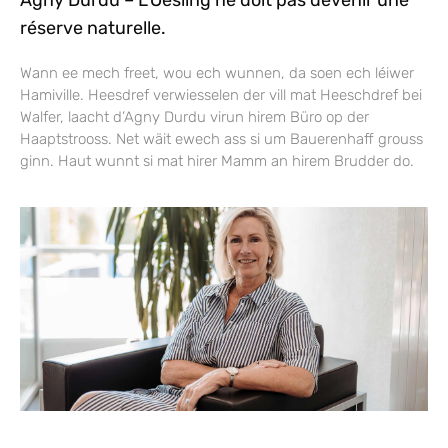
réserve naturelle.
Wann ee mech freet, wou ech wunnen, da soen ech léiwer
Hamiville. Heesdref verwiesselen der vill mat Heeschdref bei
Walfer, laacht d’Agny Durdu virun hirem Büro op der
Haaptstrooss. Net wäit ewech ass si um Bauerenhaff grouss
ginn. Haut wunnt si mat hirer Mamm an hirem Brudder do.