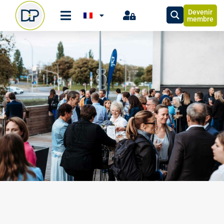
Devenir
membre