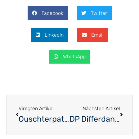
Facebook
Twitter
LinkedIn
Email
WhatsApp
Viregten Artikel
Nächsten Artikel
Ouschterpatt du DP-Est à Grevenmacher
DP Differdange porte un regard critique sur la majorité