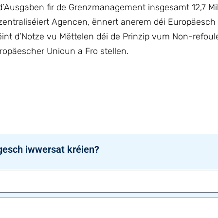
d’Ausgaben fir de Grenzmanagement insgesamt 12,7 Mil
ezentraliséiert Agencen, ënnert anerem déi Europäesch
éint d’Notze vu Mëttelen déi de Prinzip vum Non-refou
ropäescher Unioun a Fro stellen.
gesch iwwersat kréien?