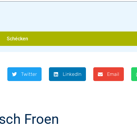
Schécken
Twitter
LinkedIn
Email
sch Froen