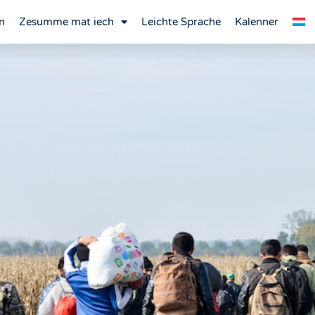
n
Zesumme mat iech
Leichte Sprache
Kalenner