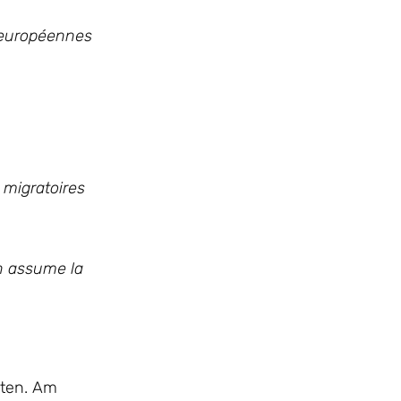
t européennes
 migratoires
n assume la
iten. Am