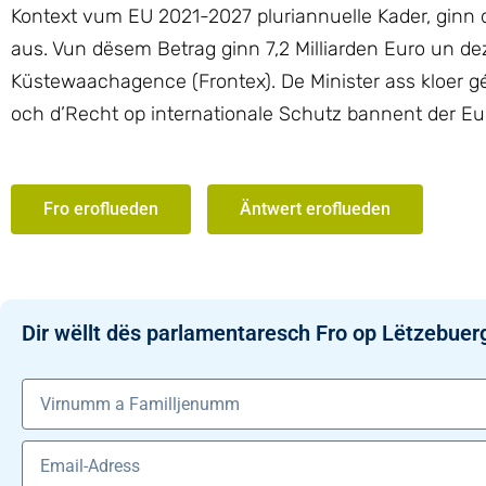
Kontext vum EU 2021-2027 pluriannuelle Kader, ginn 
aus. Vun dësem Betrag ginn 7,2 Milliarden Euro un d
Küstewaachagence (Frontex). De Minister ass kloer g
och d’Recht op internationale Schutz bannent der Eu
Fro eroflueden
Äntwert eroflueden
Dir wëllt dës parlamentaresch Fro op Lëtzebuer