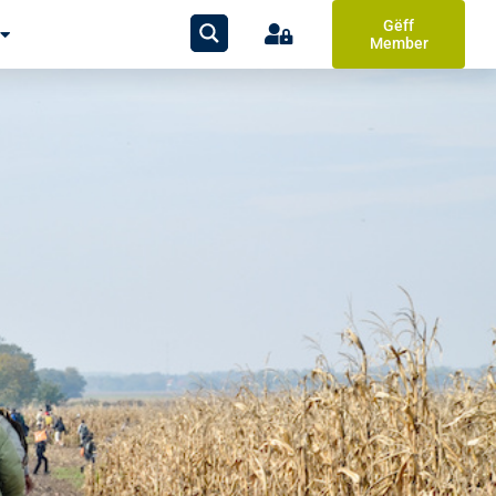
Gëff
Member