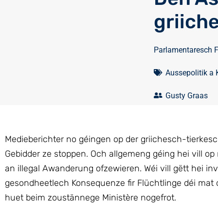
griich
Parlamentaresch 
Aussepolitik a
Gusty Graas
Medieberichter no géingen op der griichesch-tierkesc
Gebidder ze stoppen. Och allgemeng géing hei vill op
an illegal Awanderung ofzewieren. Wéi vill gëtt hei i
gesondheetlech Konsequenze fir Flüchtlinge déi mat 
huet beim zoustännege Ministère nogefrot.