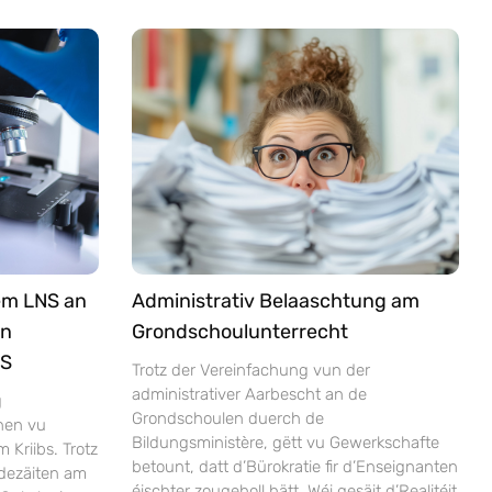
em LNS an
Administrativ Belaaschtung am
an
Grondschoulunterrecht
NS
Trotz der Vereinfachung vun der
administrativer Aarbescht an de
g
Grondschoulen duerch de
nen vu
Bildungsministère, gëtt vu Gewerkschafte
Kriibs. Trotz
betount, datt d’Bürokratie fir d’Enseignanten
dezäiten am
éischter zougeholl hätt. Wéi gesäit d’Realitéit