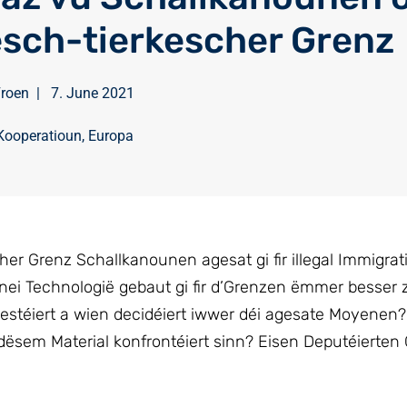
esch-tierkescher Grenz
Froen
|
7. June 2021
 Kooperatioun
,
Europa
her Grenz Schallkanounen agesat gi fir illegal Immigra
 nei Technologië gebaut gi fir d’Grenzen ëmmer besser
nvestéiert a wien decidéiert iwwer déi agesate Moyenen?
dësem Material konfrontéiert sinn? Eisen Deputéierten