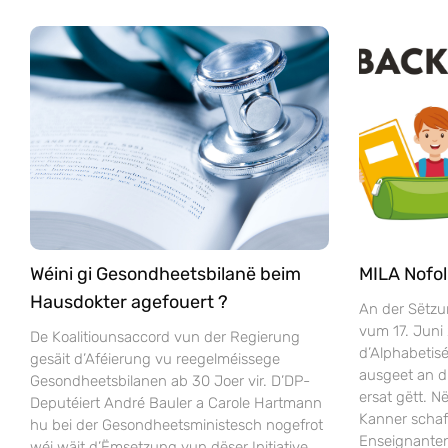
Wéini gi Gesondheetsbilanë beim
MILA Nofol
Hausdokter agefouert ?
An der Sëtzu
vum 17. Juni
De Koalitiounsaccord vun der Regierung
d’Alphabeti
gesäit d’Aféierung vu reegelméissege
ausgeet an 
Gesondheetsbilanen ab 30 Joer vir. D’DP-
ersat gëtt. 
Deputéiert André Bauler a Carole Hartmann
Kanner scha
hu bei der Gesondheetsministesch nogefrot
Enseignanten
wéi wäit d’Ëmsetzung vun dëser Initiative