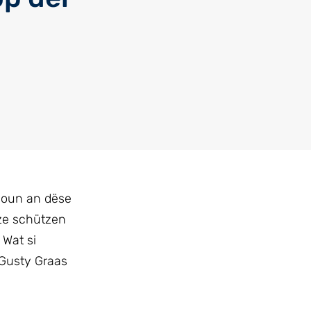
tioun an dëse
 ze schützen
 Wat si
 Gusty Graas