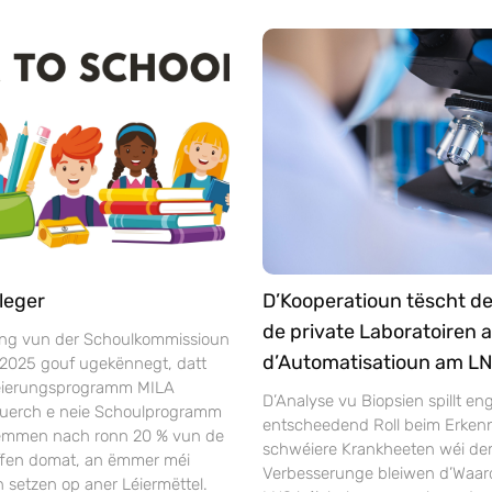
leger
D’Kooperatioun tëscht d
de private Laboratoiren 
ng vun der Schoulkommissioun
d’Automatisatioun am L
 2025 gouf ugekënnegt, datt
séierungsprogramm MILA
D’Analyse vu Biopsien spillt en
duerch e neie Schoulprogramm
entscheedend Roll beim Erken
Nëmmen nach ronn 20 % vun de
schwéiere Krankheeten wéi dem 
ffen domat, an ëmmer méi
Verbesserunge bleiwen d’Waar
 setzen op aner Léiermëttel.