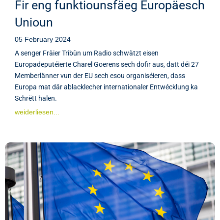
Fir eng funktiounsfäeg Europäesch
Unioun
05 February 2024
A senger Fräier Tribün um Radio schwätzt eisen
Europadeputéierte Charel Goerens sech dofir aus, datt déi 27
Memberlänner vun der EU sech esou organiséieren, dass
Europa mat där ablacklecher internationaler Entwécklung ka
Schrëtt halen.
weiderliesen...