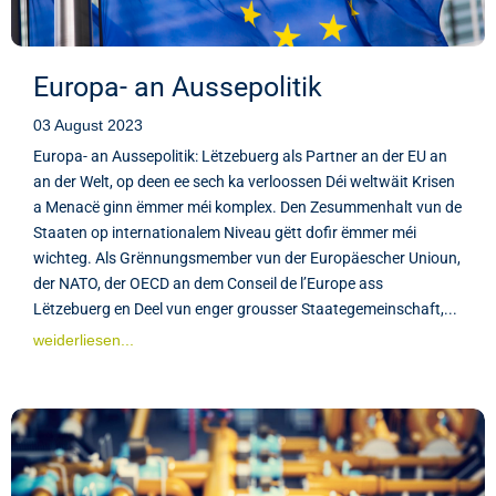
Europa- an Aussepolitik
03 August 2023
Europa- an Aussepolitik: Lëtzebuerg als Partner an der EU an
an der Welt, op deen ee sech ka verloossen Déi weltwäit Krisen
a Menacë ginn ëmmer méi komplex. Den Zesummenhalt vun de
Staaten op internationalem Niveau gëtt dofir ëmmer méi
wichteg. Als Grënnungsmember vun der Europäescher Unioun,
der NATO, der OECD an dem Conseil de l’Europe ass
Lëtzebuerg en Deel vun enger grousser Staategemeinschaft,...
weiderliesen...