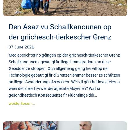
Den Asaz vu Schallkanounen op
der griichesch-tierkescher Grenz
07 June 2021
Medieberichter no géingen op der griichesch-tierkescher Grenz
Schallkanounen agesat gi fir illegal Immigratioun an dëse
Gebidder ze stoppen. Och allgemeng géing hei vill op nei
Technologië gebaut gi fir d’Grenzen ëmmer besser ze schützen
an illegal Awanderung ofzewieren. Wéi vill gëtt hei investéiert a
wien decidéiert iwwer déi agesate Moyenen? Wat si
gesondheetlech Konsequenze fir Flüchtlinge déi...
weiderliesen...