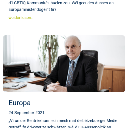
d’LGBTIQ-Kommunitéit huelen zou. Wéi geet den Aussen-an
Europaminister dogéint fir?
weiderliesen...
Europa
24 September 2021
„Virun der Rentrée hunn ech mech mat de Lëtzebuerger Medie
getraff, fir driwwer ze schwätzen, wéi d’EU-Aussepolitik an