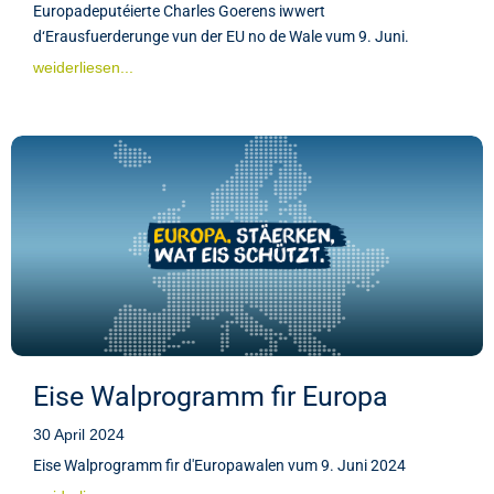
Europadeputéierte Charles Goerens iwwert
d‘Erausfuerderunge vun der EU no de Wale vum 9. Juni.
weiderliesen...
Eise Walprogramm fir Europa
30 April 2024
Eise Walprogramm fir d'Europawalen vum 9. Juni 2024