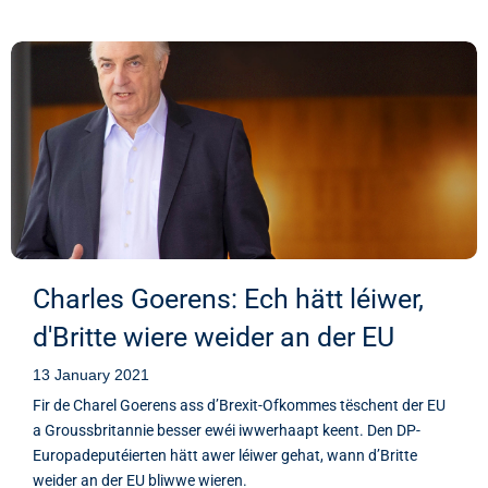
Charles Goerens: Ech hätt léiwer,
d'Britte wiere weider an der EU
13 January 2021
Fir de Charel Goerens ass d’Brexit-Ofkommes tëschent der EU
a Groussbritannie besser ewéi iwwerhaapt keent. Den DP-
Europadeputéierten hätt awer léiwer gehat, wann d’Britte
weider an der EU bliwwe wieren.