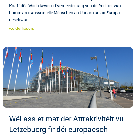
Knaff dës Woch iwwert d’Verdeedegung vun de Rechter vun
homo- an transsexuelle Mënschen an Ungarn an an Europa
geschwat.
weiderliesen...
Wéi ass et mat der Attraktivitéit vu
Lëtzebuerg fir déi europäesch