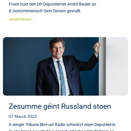
Froen huet den DP-Deputéierten André Bauler un
d’Justizministesch Sam Tanson gestallt.
weiderliesen...
Zesumme géint Russland stoen
07 March 2022
A senger Tribune libre um Radio schwätzt eisen Deputéierte