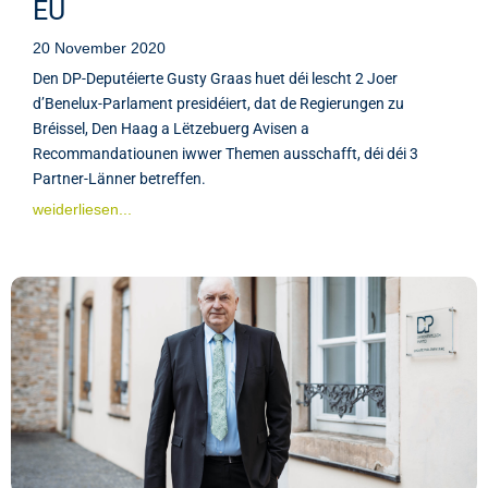
EU
20 November 2020
Den DP-Deputéierte Gusty Graas huet déi lescht 2 Joer
d’Benelux-Parlament presidéiert, dat de Regierungen zu
Bréissel, Den Haag a Lëtzebuerg Avisen a
Recommandatiounen iwwer Themen ausschafft, déi déi 3
Partner-Länner betreffen.
weiderliesen...