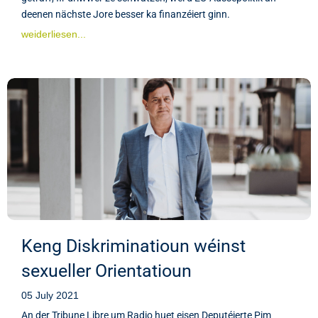
deenen nächste Jore besser ka finanzéiert ginn.
weiderliesen...
Keng Diskriminatioun wéinst
sexueller Orientatioun
05 July 2021
An der Tribune Libre um Radio huet eisen Deputéierte Pim