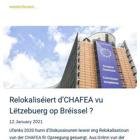
weiderliesen...
Relokaliséiert d’CHAFEA vu
Lëtzebuerg op Bréissel ?
12 January 2021
Ufanks 2020 hunn d’Diskussiounen iwwer eng Relokalisatioun
vun der CHAFEA fir Opreegung gesuergt. Aus Grënn vun der