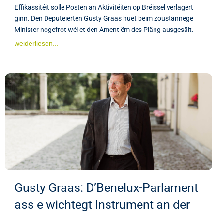
Effikassitéit solle Posten an Aktivitéiten op Bréissel verlagert
ginn. Den Deputéierten Gusty Graas huet beim zoustännege
Minister nogefrot wéi et den Ament ëm des Pläng ausgesäit.
weiderliesen...
Gusty Graas: D’Benelux-Parlament
ass e wichtegt Instrument an der