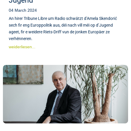
Jugend
04 March 2024
An hirer Tribune Libre um Radio schwätzt d’Amela Skendorić
sech fir eng Europpolitik aus, déi nach vill méi op d’Jugend
ageet, fir e weidere Riets-Driff vun de jonken Europäer ze
verhënneren.
weiderliesen...