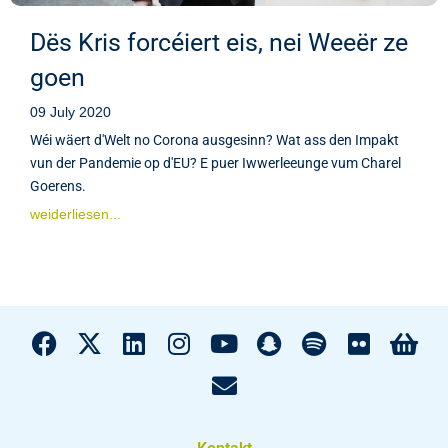
Dës Kris forcéiert eis, nei Weeër ze
goen
09 July 2020
Wéi wäert d'Welt no Corona ausgesinn? Wat ass den Impakt
vun der Pandemie op d'EU? E puer Iwwerleeunge vum Charel
Goerens.
weiderliesen...