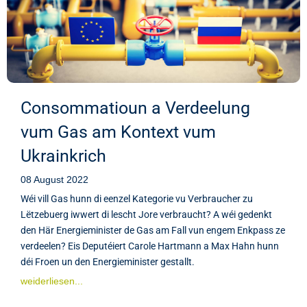
Consommatioun a Verdeelung
vum Gas am Kontext vum
Ukrainkrich
08 August 2022
Wéi vill Gas hunn di eenzel Kategorie vu Verbraucher zu
Lëtzebuerg iwwert di lescht Jore verbraucht? A wéi gedenkt
den Här Energieminister de Gas am Fall vun engem Enkpass ze
verdeelen? Eis Deputéiert Carole Hartmann a Max Hahn hunn
déi Froen un den Energieminister gestallt.
weiderliesen...