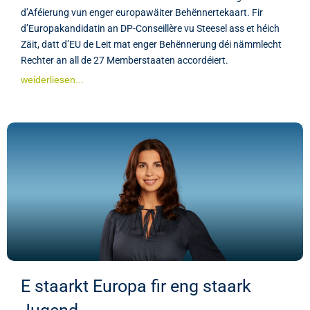
d’Aféierung vun enger europawäiter Behënnertekaart. Fir
d’Europakandidatin an DP-Conseillère vu Steesel ass et héich
Zäit, datt d’EU de Leit mat enger Behënnerung déi nämmlecht
Rechter an all de 27 Memberstaaten accordéiert.
weiderliesen...
E staarkt Europa fir eng staark