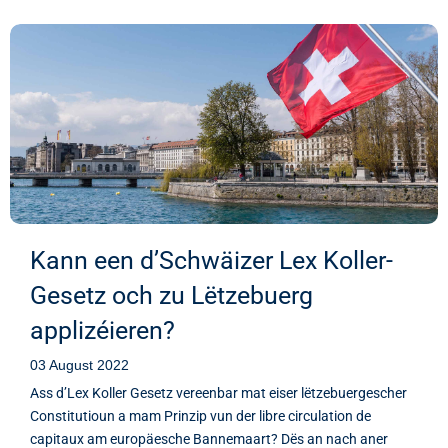
Kann een d’Schwäizer Lex Koller-
Gesetz och zu Lëtzebuerg
applizéieren?
03 August 2022
Ass d’Lex Koller Gesetz vereenbar mat eiser lëtzebuergescher
Constitutioun a mam Prinzip vun der libre circulation de
capitaux am europäesche Bannemaart? Dës an nach aner