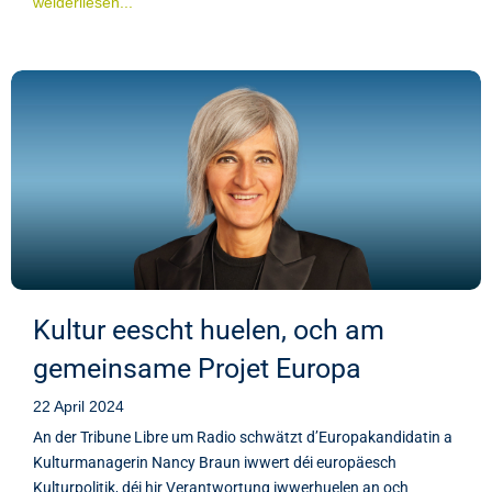
weiderliesen...
Kultur eescht huelen, och am
gemeinsame Projet Europa
22 April 2024
An der Tribune Libre um Radio schwätzt d’Europakandidatin a
Kulturmanagerin Nancy Braun iwwert déi europäesch
Kulturpolitik, déi hir Verantwortung iwwerhuelen an och