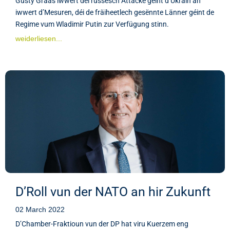
Gusty Graas iwwert déi russesch Attacke géint d’Ukrain an
iwwert d’Mesuren, déi de fräiheetlech gesënnte Länner géint de
Regime vum Wladimir Putin zur Verfügung stinn.
weiderliesen...
D’Roll vun der NATO an hir Zukunft
02 March 2022
D’Chamber-Fraktioun vun der DP hat viru Kuerzem eng