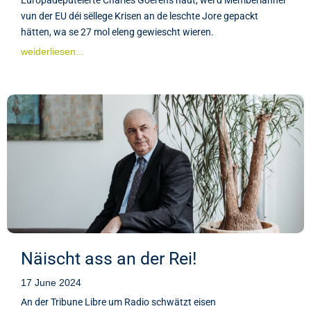
vun der EU déi sëllege Krisen an de leschte Jore gepackt
hätten, wa se 27 mol eleng gewiescht wieren.
weiderliesen...
Näischt ass an der Rei!
17 June 2024
An der Tribune Libre um Radio schwätzt eisen