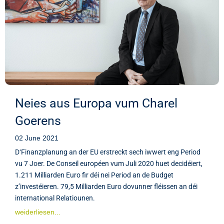
Neies aus Europa vum Charel
Goerens
02 June 2021
D‘Finanzplanung an der EU erstreckt sech iwwert eng Period
vu 7 Joer. De Conseil européen vum Juli 2020 huet decidéiert,
1.211 Milliarden Euro fir déi nei Period an de Budget
z’investéieren. 79,5 Milliarden Euro dovunner fléissen an déi
international Relatiounen.
weiderliesen...