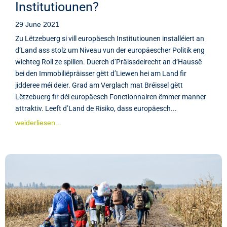
Institutiounen?
29 June 2021
Zu Lëtzebuerg si vill europäesch Institutiounen installéiert an
d’Land ass stolz um Niveau vun der europäescher Politik eng
wichteg Roll ze spillen. Duerch d’Präissdeirecht an d‘Haussë
bei den Immobiliëpräisser gëtt d’Liewen hei am Land fir
jidderee méi deier. Grad am Verglach mat Bréissel gëtt
Lëtzebuerg fir déi europäesch Fonctionnairen ëmmer manner
attraktiv. Leeft d’Land de Risiko, dass europäesch...
weiderliesen...