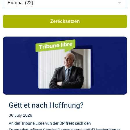
Gëtt et nach Hoffnung?
06 July 2026
An der Tribune Libre vun der DP freet sech den
Europadeputéierte Charles Goerens haut, wéi d’Memberlänner