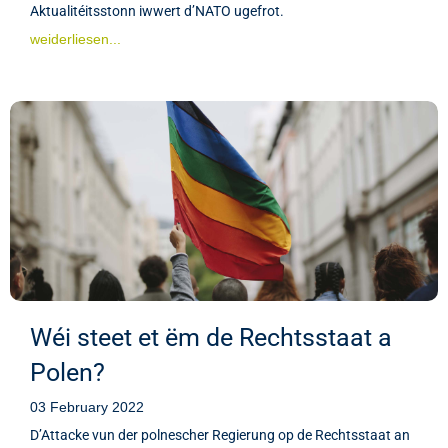
Aktualitéitsstonn iwwert d’NATO ugefrot.
weiderliesen...
Wéi steet et ëm de Rechtsstaat a
Polen?
03 February 2022
D’Attacke vun der polnescher Regierung op de Rechtsstaat an