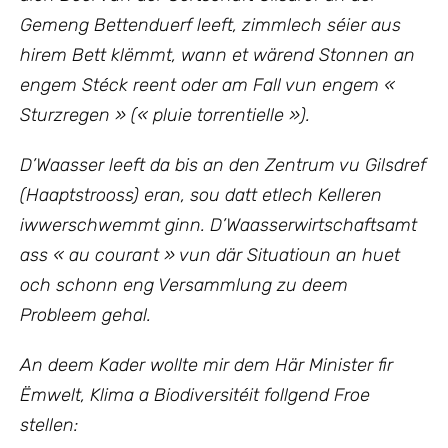
Gemeng Bettenduerf leeft, zimmlech séier aus
hirem Bett klëmmt, wann et wärend Stonnen an
engem Stéck reent oder am Fall vun engem «
Sturzregen » (« pluie torrentielle »).
D’Waasser leeft da bis an den Zentrum vu Gilsdref
(Haaptstrooss) eran, sou datt etlech Kelleren
iwwerschwemmt ginn. D’Waasserwirtschaftsamt
ass « au courant » vun där Situatioun an huet
och schonn eng Versammlung zu deem
Probleem gehal.
An deem Kader wollte mir dem Här Minister fir
Ëmwelt, Klima a Biodiversitéit follgend Froe
stellen: