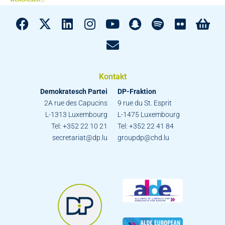
Kontakt
Demokratesch Partei
DP-Fraktion
2A rue des Capucins
9 rue du St. Esprit
L-1313 Luxembourg
L-1475 Luxembourg
Tel: +352 22 10 21
Tel: +352 22 41 84
secretariat@dp.lu
groupdp@chd.lu