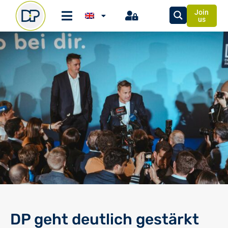
Join
us
DP geht deutlich gestärkt