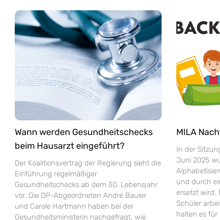
Wann werden Gesundheitschecks
MILA Nach
beim Hausarzt eingeführt?
In der Sitzu
Juni 2025 wur
Der Koalitionsvertrag der Regierung sieht die
Alphabetisie
Einführung regelmäßiger
und durch e
Gesundheitschecks ab dem 30. Lebensjahr
ersetzt wird.
vor. Die DP-Abgeordneten André Bauler
Schüler arbei
und Carole Hartmann haben bei der
halten es fü
Gesundheitsministerin nachgefragt, wie