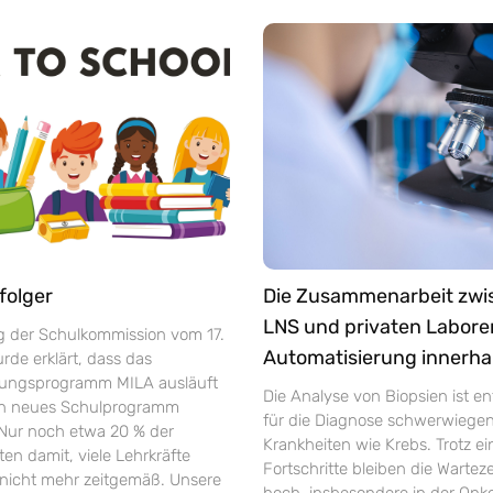
folger
Die Zusammenarbeit zw
LNS und privaten Labore
ng der Schulkommission vom 17.
Automatisierung innerha
de erklärt, dass das
rungsprogramm MILA ausläuft
Die Analyse von Biopsien ist e
in neues Schulprogramm
für die Diagnose schwerwiege
 Nur noch etwa 20 % der
Krankheiten wie Krebs. Trotz ei
ten damit, viele Lehrkräfte
Fortschritte bleiben die Warte
r nicht mehr zeitgemäß. Unsere
hoch, insbesondere in der Onko