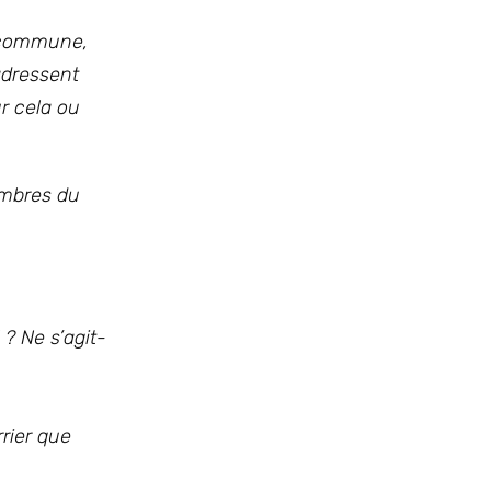
r commune,
adressent
r cela ou
embres du
 ? Ne s’agit-
rier que