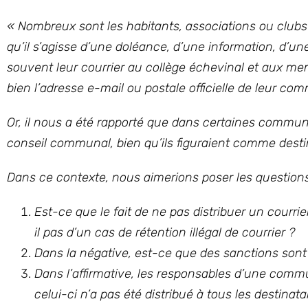
« Nombreux sont les habitants, associations ou club
qu’il s’agisse d’une doléance, d’une information, d’u
souvent leur courrier au collège échevinal et aux mem
bien l’adresse e-mail ou postale officielle de leur co
Or, il nous a été rapporté que dans certaines commun
conseil communal, bien qu’ils figuraient comme desti
Dans ce contexte, nous aimerions poser les questions 
Est-ce que le fait de ne pas distribuer un courrier
il pas d’un cas de rétention illégal de courrier ?
Dans la négative, est-ce que des sanctions sont
Dans l’affirmative, les responsables d’une commu
celui-ci n’a pas été distribué à tous les destinat