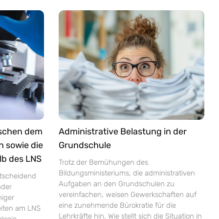
ischen dem
Administrative Belastung in der
n sowie die
Grundschule
lb des LNS
Trotz der Bemühungen des
Bildungsministeriums, die administrativen
ntscheidend
Aufgaben an den Grundschulen zu
nder
vereinfachen, weisen Gewerkschaften auf
niger
eine zunehmende Bürokratie für die
zeiten am LNS
Lehrkräfte hin. Wie stellt sich die Situation in
logie,