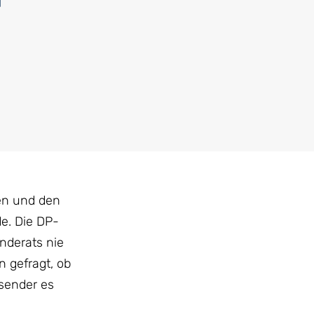
fen und den
de. Die DP-
nderats nie
 gefragt, ob
bsender es