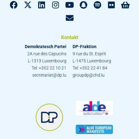
Kontakt
Demokratesch Partei
DP-Fraktion
2A rue des Capucins
9 rue du St. Esprit
L-1313 Luxembourg
L-1475 Luxembourg
Tel: +352 22 10 21
Tel: +352 22 41 84
secretariat@dp.lu
groupdp@chd.lu