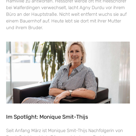
Hamiville zu antworten. Hessdref werde oft mit Heeschdref
bei Walferdingen verwechselt, lacht Agny Durdu vor ihrem
Büro an der Hauptstraße. Nicht weit entfernt wuchs sie auf
einem Bauernhof auf. Heute lebt sie dort mit ihrer Mutter
und ihrem Bruder.
Im Spotlight: Monique Smit-Thijs
Seit Anfang März ist Monique Smit-Thijs Nachfolgerin von