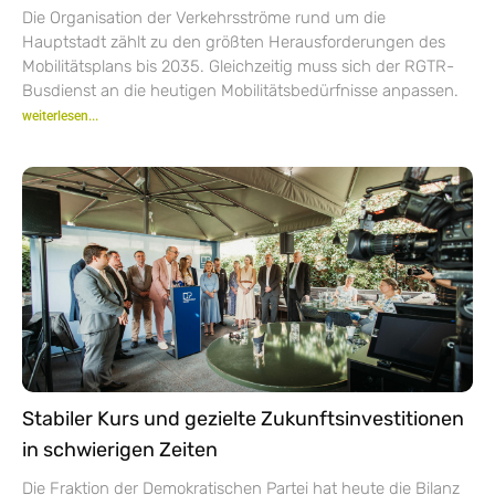
Die Organisation der Verkehrsströme rund um die
Hauptstadt zählt zu den größten Herausforderungen des
Mobilitätsplans bis 2035. Gleichzeitig muss sich der RGTR-
Busdienst an die heutigen Mobilitätsbedürfnisse anpassen.
weiterlesen...
Stabiler Kurs und gezielte Zukunftsinvestitionen
in schwierigen Zeiten
Die Fraktion der Demokratischen Partei hat heute die Bilanz