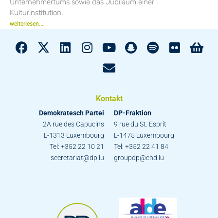
Unternehmertums sowie das Jubiläum einer
Kulturinstitution.
weiterlesen...
Kontakt
Demokratesch Partei
DP-Fraktion
2A rue des Capucins
9 rue du St. Esprit
L-1313 Luxembourg
L-1475 Luxembourg
Tel: +352 22 10 21
Tel: +352 22 41 84
secretariat@dp.lu
groupdp@chd.lu