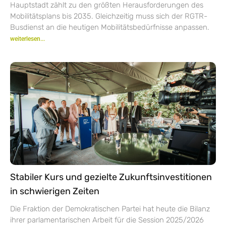
Hauptstadt zählt zu den größten Herausforderungen des
Mobilitätsplans bis 2035. Gleichzeitig muss sich der RGTR-
Busdienst an die heutigen Mobilitätsbedürfnisse anpassen.
weiterlesen...
Stabiler Kurs und gezielte Zukunftsinvestitionen
in schwierigen Zeiten
Die Fraktion der Demokratischen Partei hat heute die Bilanz
ihrer parlamentarischen Arbeit für die Session 2025/2026