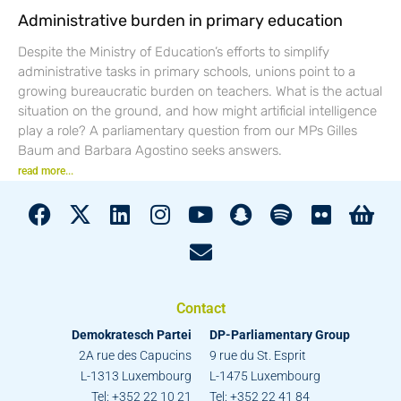
Administrative burden in primary education
Despite the Ministry of Education’s efforts to simplify
administrative tasks in primary schools, unions point to a
growing bureaucratic burden on teachers. What is the actual
situation on the ground, and how might artificial intelligence
play a role? A parliamentary question from our MPs Gilles
Baum and Barbara Agostino seeks answers.
read more...
Contact
Demokratesch Partei
DP-Parliamentary Group
2A rue des Capucins
9 rue du St. Esprit
L-1313 Luxembourg
L-1475 Luxembourg
Tel: +352 22 10 21
Tel: +352 22 41 84