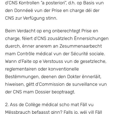
d’CNS Kontrollen “a posteriori“, d.h. op Basis vun
den Donnéeë vun der Prise en charge déi der
CNS zur Verfügung stinn.
Beim Verdacht op eng onberechtegt Prise en
charge, féiert d’CNS zousätzlech Ënnersichungen
duerch, ënner anerem an Zesummenaarbecht
mam Contrôle médical vun der Sécurité sociale.
Wann d’Faite op e Verstouss vun de gesetzleche,
reglementairen oder konventionelle
Bestëmmungen, deenen den Dokter ënnerläit,
hiweisen, gëtt d’Commission de surveillance vun
der CNS mam Dossier beoptraagt.
2. Ass de Collège médical scho mat Fäll vu
Mëssbrauch befaasst ginn? Falls jo, wéi vill Fäll