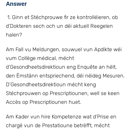
Answer
1. Ginn et Stéchprouwe fir ze kontrolléieren, ob
d’Dokteren sech och un déi aktuell Reegelen
halen?
Am Fall vu Meldungen, souwuel vun Apdikte wéi
vum Collège médical, mécht
d‘Gesondheetsdirektioun eng Enquête an hëlt,
den Ëmstänn entspriechend, déi néideg Mesuren.
D’Gesondheetsdirektioun mécht keng
Stéchprouwen op Prescriptiounen, well se keen
Accès op Prescriptiounen huet.
Am Kader vun hire Kompetenze wat d’Prise en
chargë vun de Prestatioune betrëfft, mécht