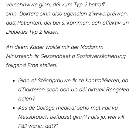
verschriwwe ginn, déi vum Typ 2 betraff
sinn. Doktere sinn also ugehalen z’iwwerpréiwen,
datt Patienten, déi bei si kommen, och effektiv un
Diabetes Typ 2 leiden.
An deem Kader wollte mir
der Madamm
Ministesch fir Gesondheet a Sozialversécherung
follgend Froe stellen:
Ginn et Stéchprouwe fir ze kontrolléieren, ob
d’Dokteren sech och un déi aktuell Reegelen
halen?
Ass de Collège médical scho mat Fäll vu
Mëssbrauch befaasst ginn? Falls jo, wéi vill
Fäll waren dat?“