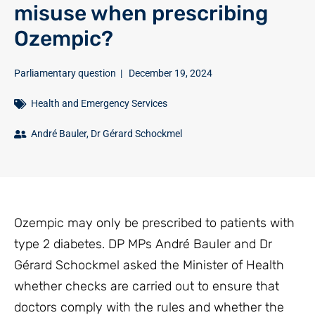
misuse when prescribing
Ozempic?
Parliamentary question
|
December 19, 2024
Health and Emergency Services
André Bauler
,
Dr Gérard Schockmel
Ozempic may only be prescribed to patients with
type 2 diabetes. DP MPs André Bauler and Dr
Gérard Schockmel asked the Minister of Health
whether checks are carried out to ensure that
doctors comply with the rules and whether the