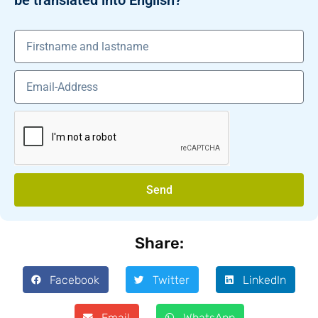
be translated into English?
Send
Share:
Facebook
Twitter
LinkedIn
Email
WhatsApp