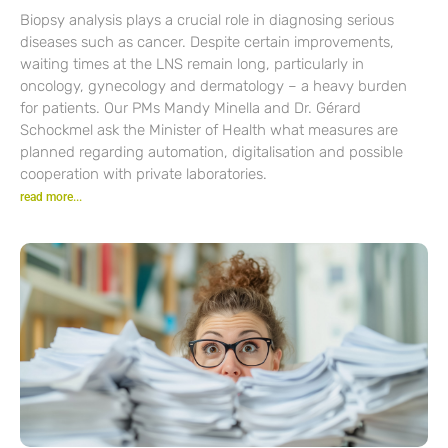
Biopsy analysis plays a crucial role in diagnosing serious
diseases such as cancer. Despite certain improvements,
waiting times at the LNS remain long, particularly in
oncology, gynecology and dermatology – a heavy burden
for patients. Our PMs Mandy Minella and Dr. Gérard
Schockmel ask the Minister of Health what measures are
planned regarding automation, digitalisation and possible
cooperation with private laboratories.
read more...