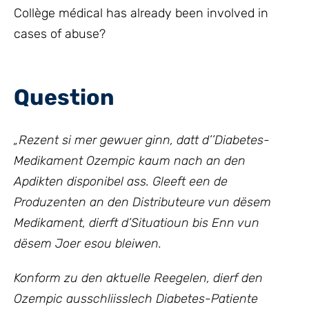
Collège médical has already been involved in
cases of abuse?
Question
„
Rezent si mer gewuer ginn, datt d’’Diabetes-
Medikament Ozempic kaum nach an den
Apdikten disponibel ass. Gleeft een de
Produzenten an den Distributeure vun dësem
Medikament, dierft d’Situatioun bis Enn vun
dësem Joer esou bleiwen.
Konform zu den aktuelle Reegelen, dierf den
Ozempic ausschliisslech Diabetes-Patiente