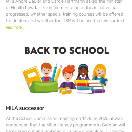
MPs André Bauler and Carole Hartmann asked the Minister
of Health how far the implementation of this initiative has
progressed, whether special training courses will be offered
for doctors and whether the DSP will be used in this context.
read more...
MILA successor
At the School Commission meeting on 17 June 2025, it was
announced that the MILA literacy programme in German will
be phased out and replaced by a new curriculum. Currently,