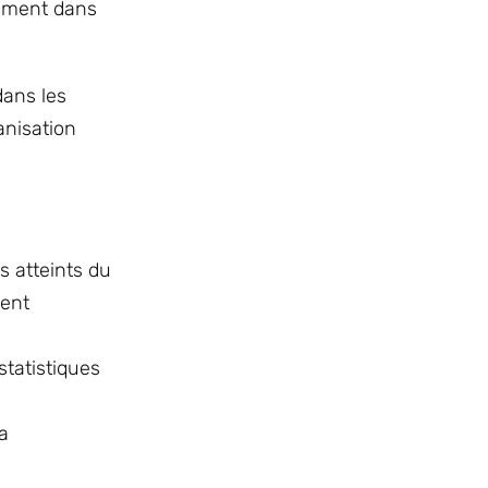
lement dans
dans les
anisation
ts atteints du
ment
statistiques
a