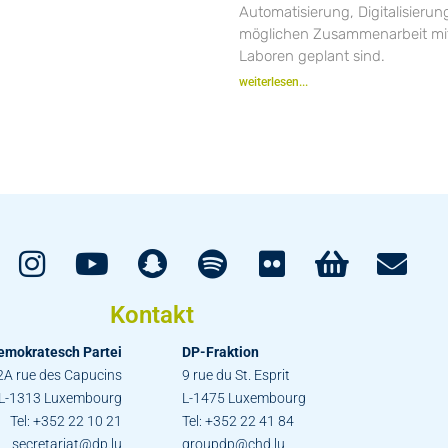
Automatisierung, Digitalisieru
möglichen Zusammenarbeit mit
Laboren geplant sind.
weiterlesen...
Kontakt
emokratesch Partei
DP-Fraktion
2A rue des Capucins
9 rue du St. Esprit
L-1313 Luxembourg
L-1475 Luxembourg
Tel: +352 22 10 21
Tel: +352 22 41 84
secretariat@dp.lu
groupdp@chd.lu