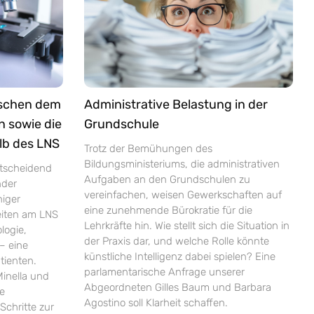
ischen dem
Administrative Belastung in der
n sowie die
Grundschule
lb des LNS
Trotz der Bemühungen des
Bildungsministeriums, die administrativen
ntscheidend
Aufgaben an den Grundschulen zu
nder
vereinfachen, weisen Gewerkschaften auf
niger
eine zunehmende Bürokratie für die
zeiten am LNS
Lehrkräfte hin. Wie stellt sich die Situation in
logie,
der Praxis dar, und welche Rolle könnte
– eine
künstliche Intelligenz dabei spielen? Eine
tienten.
parlamentarische Anfrage unserer
inella und
Abgeordneten Gilles Baum und Barbara
ie
Agostino soll Klarheit schaffen.
Schritte zur