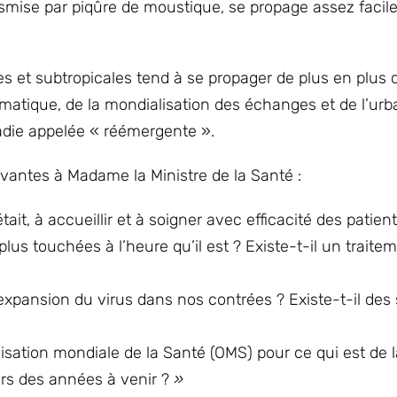
ransmise par piqûre de moustique, se propage assez faci
es et subtropicales tend à se propager de plus en plus 
atique, de la mondialisation des échanges et de l’urb
ladie appelée « réémergente ».
ivantes à Madame la Ministre de la Santé :
ait, à accueillir et à soigner avec efficacité des patien
lus touchées à l’heure qu’il est ? Existe-t-il un traite
’expansion du virus dans nos contrées ? Existe-t-il des 
nisation mondiale de la Santé (OMS) pour ce qui est de l
rs des années à venir ?
»