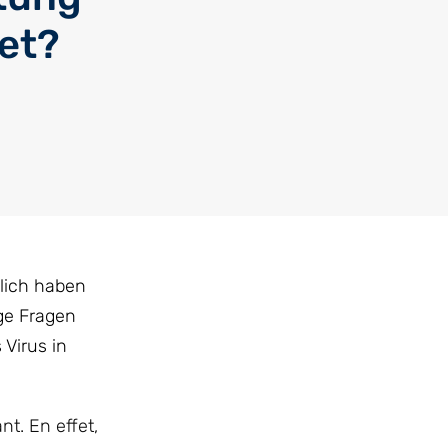
et?
lich haben
ge Fragen
Virus in
t. En effet,