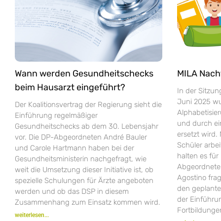
Wann werden Gesundheitschecks
MILA Nach
beim Hausarzt eingeführt?
In der Sitzu
Juni 2025 wur
Der Koalitionsvertrag der Regierung sieht die
Alphabetisie
Einführung regelmäßiger
und durch e
Gesundheitschecks ab dem 30. Lebensjahr
ersetzt wird.
vor. Die DP-Abgeordneten André Bauler
Schüler arbei
und Carole Hartmann haben bei der
halten es fü
Gesundheitsministerin nachgefragt, wie
Abgeordneten
weit die Umsetzung dieser Initiative ist, ob
Agostino fra
spezielle Schulungen für Ärzte angeboten
den geplant
werden und ob das DSP in diesem
der Einführ
Zusammenhang zum Einsatz kommen wird.
Fortbildungen
weiterlesen...