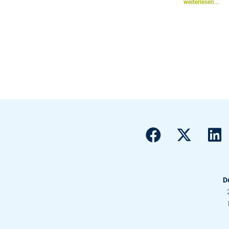
weiterlesen...
D