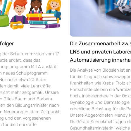
folger
Die Zusammenarbeit zw
LNS und privaten Labore
ng der Schulkommission vom 17.
Automatisierung innerha
de erklärt, dass das
rungsprogramm MILA ausläuft
Die Analyse von Biopsien ist e
in neues Schulprogramm
für die Diagnose schwerwiege
 Nur noch etwa 20 % der
Krankheiten wie Krebs. Trotz ei
ten damit, viele Lehrkräfte
Fortschritte bleiben die Warte
r nicht mehr zeitgemäß. Unsere
hoch, insbesondere in der Onko
 Gilles Baum und Barbara
Gynäkologie und Dermatologie 
gen den Bildungsminister nach
erhebliche Belastung für die Pa
en Neuerungen, dem Zeitpunkt
Unsere Abgeordneten Mandy M
ung und den vorgesehenen
Dr. Gérard Schockmel fragen d
 für die Lehrkräfte.
Gesundheitsministerin, welche 