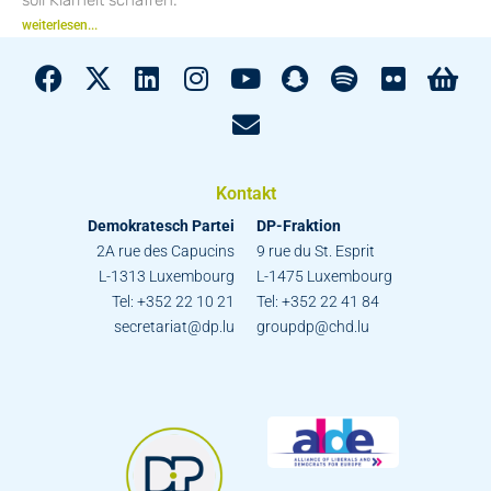
weiterlesen...
Kontakt
Demokratesch Partei
DP-Fraktion
2A rue des Capucins
9 rue du St. Esprit
L-1313 Luxembourg
L-1475 Luxembourg
Tel: +352 22 10 21
Tel: +352 22 41 84
secretariat@dp.lu
groupdp@chd.lu