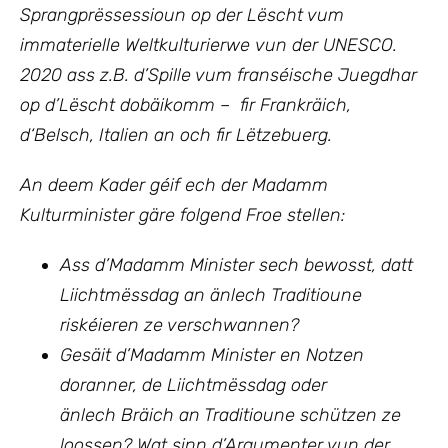
Sprangprëssessioun op der Lëscht vum
immaterielle Weltkulturierwe vun der UNESCO.
2020 ass z.B. d’Spille vum franséische Juegdhar
op d’Lëscht dobäikomm – fir Frankräich,
d‘Belsch, Italien an och fir Lëtzebuerg.
An deem Kader géif ech der Madamm
Kulturminister gäre folgend Froe stellen:
Ass d’Madamm Minister sech bewosst, datt
Liichtmëssdag an änlech Traditioune
riskéieren ze verschwannen?
Gesäit d’Madamm Minister en Notzen
doranner, de Liichtmëssdag oder
änlech Bräich an Traditioune schützen ze
loossen? Wat sinn d’Argumenter vun der