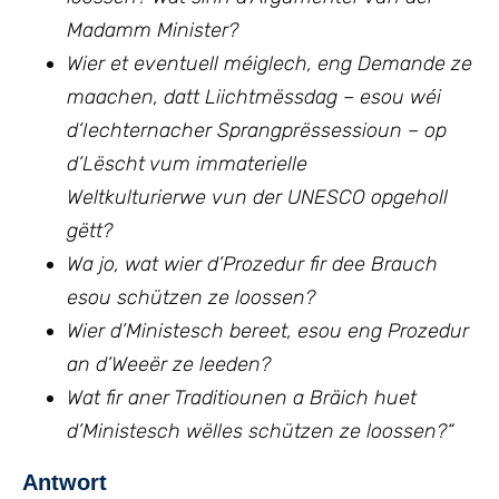
Madamm Minister?
Wier et eventuell méiglech, eng Demande ze
maachen, datt Liichtmëssdag – esou wéi
d’Iechternacher Sprangprëssessioun – op
d’Lëscht vum immaterielle
Weltkulturierwe vun der UNESCO opgeholl
gëtt?
Wa jo, wat wier d’Prozedur fir dee Brauch
esou schützen ze loossen?
Wier d’Ministesch bereet, esou eng Prozedur
an d’Weeër ze leeden?
Wat fir aner Traditiounen a Bräich huet
d’Ministesch wëlles schützen ze loossen?“
Antwort