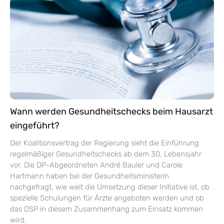
Wann werden Gesundheitschecks beim Hausarzt
eingeführt?
Der Koalitionsvertrag der Regierung sieht die Einführung
regelmäßiger Gesundheitschecks ab dem 30. Lebensjahr
vor. Die DP-Abgeordneten André Bauler und Carole
Hartmann haben bei der Gesundheitsministerin
nachgefragt, wie weit die Umsetzung dieser Initiative ist, ob
spezielle Schulungen für Ärzte angeboten werden und ob
das DSP in diesem Zusammenhang zum Einsatz kommen
wird.