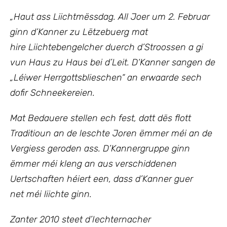
„Haut ass Liichtmëssdag. All Joer um 2. Februar
ginn d’Kanner zu Lëtzebuerg mat
hire Liichtebengelcher duerch d’Stroossen a gi
vun Haus zu Haus bei d’Leit. D‘Kanner sangen de
„Léiwer Herrgottsblieschen“ an erwaarde sech
dofir Schneekereien.
Mat Bedauere stellen ech fest, datt dës flott
Traditioun an de leschte Joren ëmmer méi an de
Vergiess geroden ass. D’Kannergruppe ginn
ëmmer méi kleng an aus verschiddenen
Uertschaften héiert een, dass d’Kanner guer
net méi liichte ginn.
Zanter 2010 steet d’Iechternacher