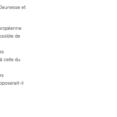
a Jeunesse et
européenne
ossible de
es
à celle du
es
oposerait-il