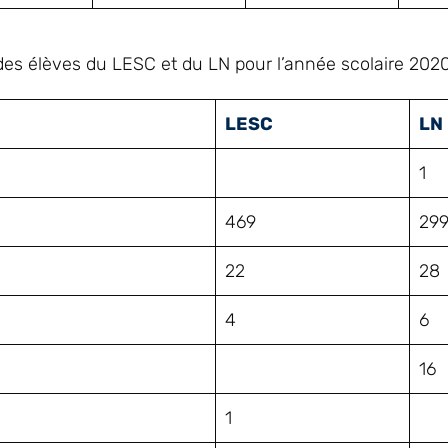
des élèves du LESC et du LN pour l’année scolaire 202
LESC
LN
1
469
29
22
28
4
6
16
1