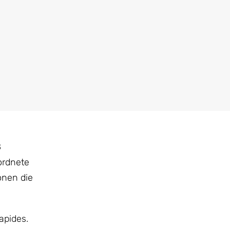
8
ordnete
onen die
apides.