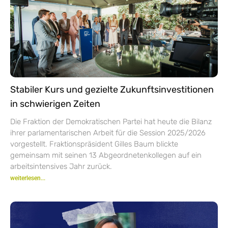
Stabiler Kurs und gezielte Zukunftsinvestitionen
in schwierigen Zeiten
Die Fraktion der Demokratischen Partei hat heute die Bilanz
ihrer parlamentarischen Arbeit für die Session 2025/2026
vorgestellt. Fraktionspräsident Gilles Baum blickte
gemeinsam mit seinen 13 Abgeordnetenkollegen auf ein
arbeitsintensives Jahr zurück.
weiterlesen...