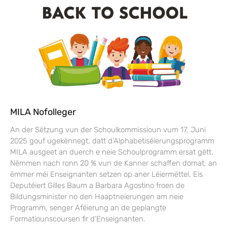
MILA Nofolleger
An der Sëtzung vun der Schoulkommissioun vum 17. Juni
2025 gouf ugekënnegt, datt d’Alphabetiséierungsprogramm
MILA ausgeet an duerch e neie Schoulprogramm ersat gëtt.
Nëmmen nach ronn 20 % vun de Kanner schaffen domat, an
ëmmer méi Enseignanten setzen op aner Léiermëttel. Eis
Deputéiert Gilles Baum a Barbara Agostino froen de
Bildungsminister no den Haaptneierungen am neie
Programm, senger Aféierung an de geplangte
Formatiounscoursen fir d’Enseignanten.