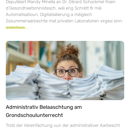
Deputéiert Mandy Minella an Dr. Gérard Schockmel froen
d’Gesondheetsministesch, wéi eng Schrëtt fir méi
Automatisatioun, Digitaliséierung a méiglech
Zesummenaarbechte mat privaten Laboratoiren virgesi sinn.
weiderliesen...
Administrativ Belaaschtung am
Grondschoulunterrecht
Trotz der Vereinfachung vun der administrativer Aarbescht