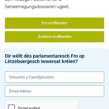
Geneemegungsdossieren ugeet.
Fro eroflueden
Äntwert eroflueden
Dir wëllt dës parlamentaresch Fro op
Lëtzebuergesch iwwersat kréien?