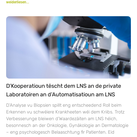
weiderliesen...
D’Kooperatioun tëscht dem LNS an de private
Laboratoiren an d’Automatisatioun am LNS
D’Analyse vu Biopsien spillt eng entscheedend Roll beim
Erkennen vu schwéiere Krankheeten wéi dem Kriibs. Trotz
Verbesserunge bleiwen d’Waardezäiten am LNS héich,
besonnesch an der Onkologie, Gynäkologie an Dermatologie
– eng psychologesch Belaaschtung fir Patienten. Eid