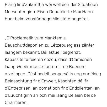
Pläng fir d’Zukunft a wéi wëll een der Situatioun
Meeschter ginn. Eisen Deputéierte Max Hahn
huet beim zoustännege Ministère nogefrot.
„D’Problematik vum Manktem u
Bauschuttdeponien zu Lëtzebuerg ass zënter
laangem bekannt. Déi aktuell begrenzt.
Kapassitéite féieren dozou, dass d’Camionen
laang Weeër musse fueren fir de Buedem
ofzetippen. Dëst bedeit sengersäits eng onnéideg
Belaaschtung fir d’Ëmwelt, Käschten déi fir
d’Entreprisen, an domat och fir d’Endclienten, an
d’Luucht ginn an och méi laang Délaien bei de
Chantieren.