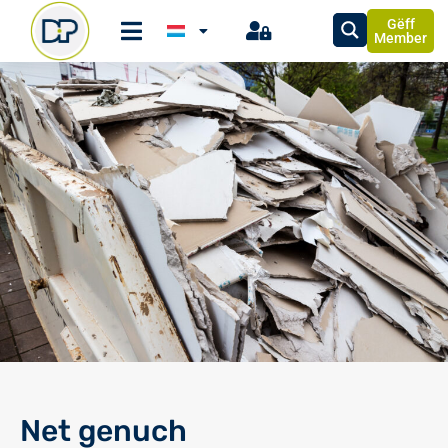
Gëff
Member
Net genuch