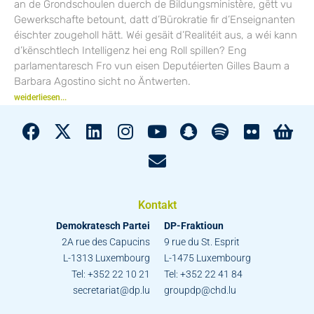
an de Grondschoulen duerch de Bildungsministère, gëtt vu
Gewerkschafte betount, datt d’Bürokratie fir d’Enseignanten
éischter zougeholl hätt. Wéi gesäit d’Realitéit aus, a wéi kann
d’kënschtlech Intelligenz hei eng Roll spillen? Eng
parlamentaresch Fro vun eisen Deputéierten Gilles Baum a
Barbara Agostino sicht no Äntwerten.
weiderliesen...
Kontakt
Demokratesch Partei
DP-Fraktioun
2A rue des Capucins
9 rue du St. Esprit
L-1313 Luxembourg
L-1475 Luxembourg
Tel: +352 22 10 21
Tel: +352 22 41 84
secretariat@dp.lu
groupdp@chd.lu