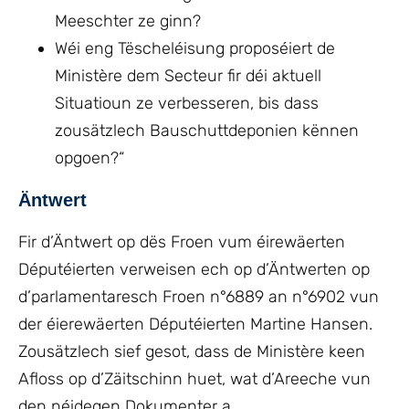
Meeschter ze ginn?
Wéi eng Tëscheléisung proposéiert de
Ministère dem Secteur fir déi aktuell
Situatioun ze verbesseren, bis dass
zousätzlech Bauschuttdeponien kënnen
opgoen?“
Äntwert
Fir d’Äntwert op dës Froen vum éirewäerten
Députéierten verweisen ech op d’Äntwerten op
d’parlamentaresch Froen n°6889 an n°6902 vun
der éierewäerten Députéierten Martine Hansen.
Zousätzlech sief gesot, dass de Ministère keen
Afloss op d’Zäitschinn huet, wat d’Areeche vun
den néidegen Dokumenter a