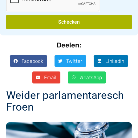
Schécken
Deelen:
Facebook
Twitter
LinkedIn
Email
WhatsApp
Weider parlamentaresch
Froen