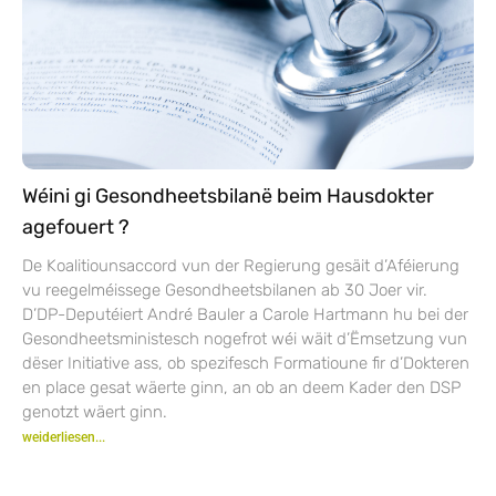
Wéini gi Gesondheetsbilanë beim Hausdokter
agefouert ?
De Koalitiounsaccord vun der Regierung gesäit d’Aféierung
vu reegelméissege Gesondheetsbilanen ab 30 Joer vir.
D’DP-Deputéiert André Bauler a Carole Hartmann hu bei der
Gesondheetsministesch nogefrot wéi wäit d’Ëmsetzung vun
dëser Initiative ass, ob spezifesch Formatioune fir d’Dokteren
en place gesat wäerte ginn, an ob an deem Kader den DSP
genotzt wäert ginn.
weiderliesen...