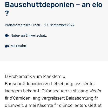
Bauschuttdeponien – an elo
?
Parlamentaresch Froen
|
27. September 2022
Natur- an Ëmweltschutz
Max Hahn
D’Problematik vum Manktem u
Bauschuttdeponien zu Lëtzebuerg ass zënter
laangem bekannt. D’Konsequenze si laang Weeër
fir d’Camioen, eng vergréissert Belaaschtung fir
d’Ëmwelt, a méi Käschte fir d’Endclienten. Gëtt et