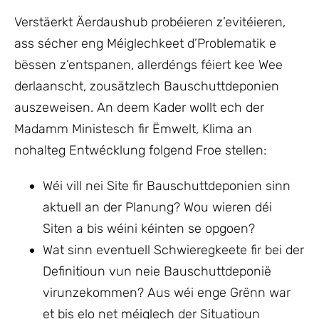
Verstäerkt Äerdaushub probéieren z’evitéieren,
ass sécher eng Méiglechkeet d’Problematik e
bëssen z’entspanen, allerdéngs féiert kee Wee
derlaanscht, zousätzlech Bauschuttdeponien
auszeweisen. An deem Kader wollt ech der
Madamm Ministesch fir Ëmwelt, Klima an
nohalteg Entwécklung folgend Froe stellen:
Wéi vill nei Site fir Bauschuttdeponien sinn
aktuell an der Planung? Wou wieren déi
Siten a bis wéini kéinten se opgoen?
Wat sinn eventuell Schwieregkeete fir bei der
Definitioun vun neie Bauschuttdeponië
virunzekommen? Aus wéi enge Grënn war
et bis elo net méiglech der Situatioun