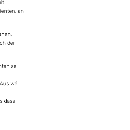
it
ienten, an
anen,
ch der
inten se
 Aus wéi
is dass