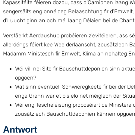
Kapassitéite féieren dozou, dass d’Camionen laang W
sengersäits eng onnéideg Belaaschtung fir d’Ëmwelt, K
d’Luucht ginn an och méi laang Délaien bei de Chant
Verstäerkt Äerdaushub probéieren z’evitéieren, ass 
allerdéngs féiert kee Wee derlaanscht, zousätzlech
Madamm Ministesch fir Ëmwelt, Klima an nohalteg Ent
Wéi vill nei Site fir Bauschuttdeponien sinn aktu
opgoen?
Wat sinn eventuell Schwieregkeete fir bei der 
enge Grënn war et bis elo net méiglech der Situ
Wéi eng Tëscheléisung proposéiert de Ministère d
zousätzlech Bauschuttdeponien kënnen opgoen
Antwort