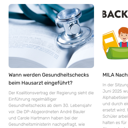
Wann werden Gesundheitschecks
MILA Nach
beim Hausarzt eingeführt?
In der Sitzu
Juni 2025 wur
Der Koalitionsvertrag der Regierung sieht die
Alphabetisie
Einführung regelmäßiger
und durch e
Gesundheitschecks ab dem 30. Lebensjahr
ersetzt wird.
vor. Die DP-Abgeordneten André Bauler
Schüler arbei
und Carole Hartmann haben bei der
halten es fü
Gesundheitsministerin nachgefragt, wie