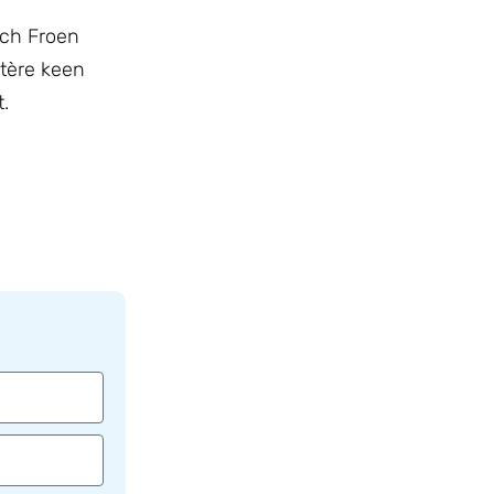
sch Froen
stère keen
.