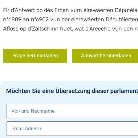
Fir d’Äntwert op dës Froen vum éirewäerten Députéi
n°6889 an n°6902 vun der éierewäerten Députéierten 
Afloss op d’Zäitschinn huet, wat d’Areeche vun de
Frage herunterladen
Antwort herunterladen
Möchten Sie eine Übersetzung dieser parlament