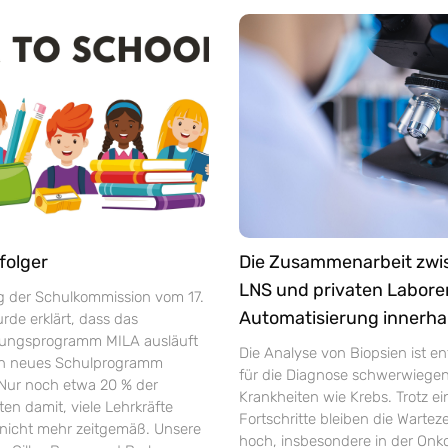
folger
Die Zusammenarbeit zw
LNS und privaten Labore
ng der Schulkommission vom 17.
Automatisierung innerha
de erklärt, dass das
rungsprogramm MILA ausläuft
Die Analyse von Biopsien ist e
in neues Schulprogramm
für die Diagnose schwerwiege
 Nur noch etwa 20 % der
Krankheiten wie Krebs. Trotz ei
ten damit, viele Lehrkräfte
Fortschritte bleiben die Warte
r nicht mehr zeitgemäß. Unsere
hoch, insbesondere in der Onko