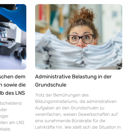
ischen dem
Administrative Belastung in der
n sowie die
Grundschule
lb des LNS
Trotz der Bemühungen des
Bildungsministeriums, die administrativen
ntscheidend
Aufgaben an den Grundschulen zu
nder
vereinfachen, weisen Gewerkschaften auf
niger
eine zunehmende Bürokratie für die
zeiten am LNS
Lehrkräfte hin. Wie stellt sich die Situation in
logie,