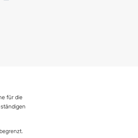
e
e für die
uständigen
begrenzt.