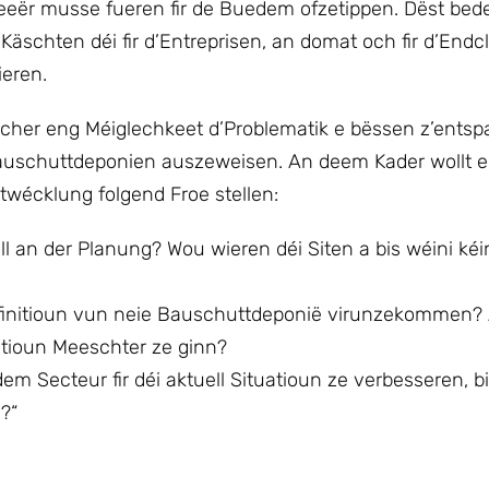
eeër musse fueren fir de Buedem ofzetippen. Dëst bede
äschten déi fir d’Entreprisen, an domat och fir d’Endcl
ieren.
sécher eng Méiglechkeet d’Problematik e bëssen z’entsp
 Bauschuttdeponien auszeweisen. An deem Kader wollt e
wécklung folgend Froe stellen:
ell an der Planung? Wou wieren déi Siten a bis wéini ké
Definitioun vun neie Bauschuttdeponië virunzekommen?
atioun Meeschter ze ginn?
em Secteur fir déi aktuell Situatioun ze verbesseren, b
?“