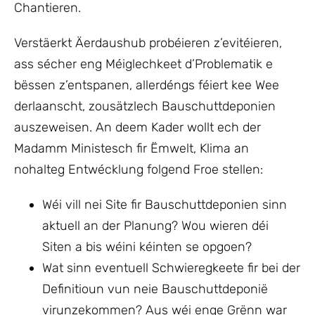
Chantieren.
Verstäerkt Äerdaushub probéieren z’evitéieren,
ass sécher eng Méiglechkeet d’Problematik e
bëssen z’entspanen, allerdéngs féiert kee Wee
derlaanscht, zousätzlech Bauschuttdeponien
auszeweisen. An deem Kader wollt ech der
Madamm Ministesch fir Ëmwelt, Klima an
nohalteg Entwécklung folgend Froe stellen:
Wéi vill nei Site fir Bauschuttdeponien sinn
aktuell an der Planung? Wou wieren déi
Siten a bis wéini kéinten se opgoen?
Wat sinn eventuell Schwieregkeete fir bei der
Definitioun vun neie Bauschuttdeponië
virunzekommen? Aus wéi enge Grënn war