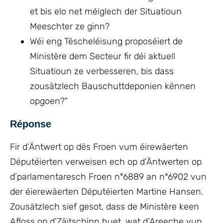
et bis elo net méiglech der Situatioun
Meeschter ze ginn?
Wéi eng Tëscheléisung proposéiert de
Ministère dem Secteur fir déi aktuell
Situatioun ze verbesseren, bis dass
zousätzlech Bauschuttdeponien kënnen
opgoen?“
Réponse
Fir d’Äntwert op dës Froen vum éirewäerten
Députéierten verweisen ech op d’Äntwerten op
d’parlamentaresch Froen n°6889 an n°6902 vun
der éierewäerten Députéierten Martine Hansen.
Zousätzlech sief gesot, dass de Ministère keen
Afloss op d’Zäitschinn huet, wat d’Areeche vun