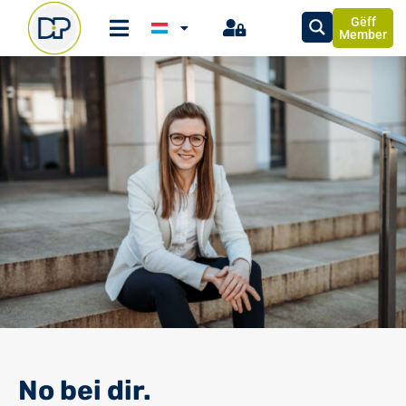
Gëff
Member
No bei dir.