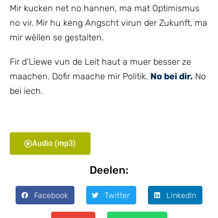
Mir kucken net no hannen, ma mat Optimismus
no vir. Mir hu keng Angscht virun der Zukunft, ma
mir wëllen se gestalten.
Fir d’Liewe vun de Leit haut a muer besser ze
maachen. Dofir maache mir Politik.
No bei dir.
No
bei iech.
Audio (mp3)
Deelen:
Facebook
Twitter
LinkedIn