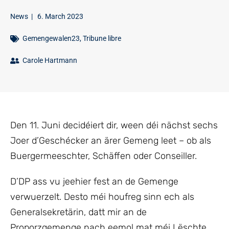
News
|
6. March 2023
Gemengewalen23
,
Tribune libre
Carole Hartmann
Den 11. Juni decidéiert dir, ween déi nächst sechs
Joer d’Geschécker an ärer Gemeng leet – ob als
Buergermeeschter, Schäffen oder Conseiller.
D’DP ass vu jeehier fest an de Gemenge
verwuerzelt. Desto méi houfreg sinn ech als
Generalsekretärin, datt mir an de
Proporzgemenge nach eemol mat méi Lëschte