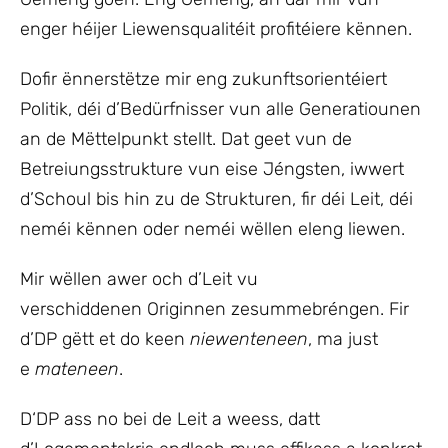
enger héijer Liewensqualitéit profitéiere kënnen.
Dofir ënnerstëtze mir eng zukunftsorientéiert
Politik, déi d’Bedürfnisser vun alle Generatiounen
an de Mëttelpunkt stellt. Dat geet vun de
Betreiungsstrukture vun eise Jéngsten, iwwert
d’Schoul bis hin zu de Strukturen, fir déi Leit, déi
neméi kënnen oder neméi wëllen eleng liewen.
Mir wëllen awer och d’Leit vu
verschiddenen Originnen zesummebréngen. Fir
d’DP gëtt et do keen
niewenteneen
, ma just
e
mateneen
.
D‘DP ass no bei de Leit a weess, datt