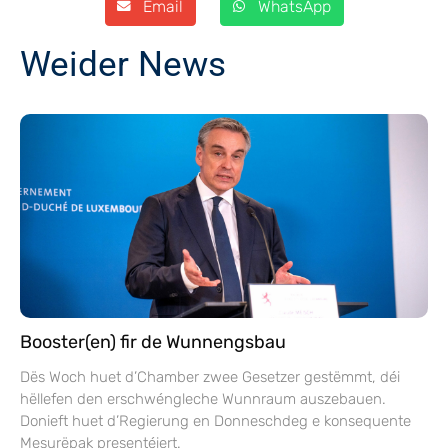
Email
WhatsApp
Weider News
Booster(en) fir de Wunnengsbau
Dës Woch huet d’Chamber zwee Gesetzer gestëmmt, déi
hëllefen den erschwéngleche Wunnraum auszebauen.
Donieft huet d’Regierung en Donneschdeg e konsequente
Mesurëpak presentéiert.