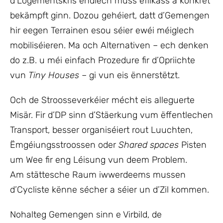
d’Logementskris endlech muss effikass a konkret
bekämpft ginn. Dozou gehéiert, datt d’Gemengen
hir eegen Terrainen esou séier ewéi méiglech
mobiliséieren. Ma och Alternativen – ech denken
do z.B. u méi einfach Prozedure fir d’Opriichte
vun
Tiny Houses
– gi vun eis ënnerstëtzt.
Och de Stroosseverkéier mécht eis alleguerte
Misär. Fir d’DP sinn d’Stäerkung vum ëffentlechen
Transport, besser organiséiert rout Luuchten,
Ëmgéiungsstroossen oder
Shared spaces
Pisten
um Wee fir eng Léisung vun deem Problem.
Am stättesche Raum iwwerdeems mussen
d’Cycliste kënne sécher a séier un d’Zil kommen.
Nohalteg Gemengen sinn e Virbild, de