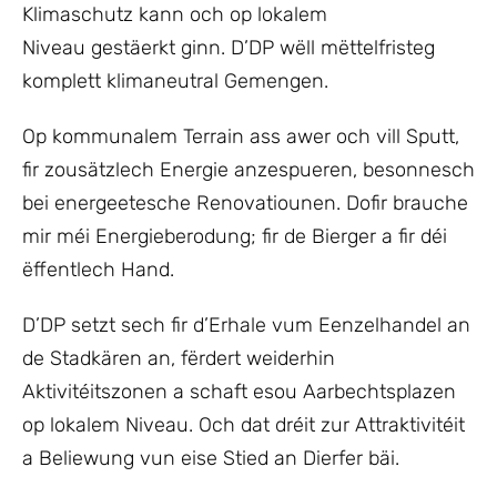
Klimaschutz kann och op lokalem
Niveau gestäerkt ginn. D’DP wëll mëttelfristeg
komplett klimaneutral Gemengen.
Op kommunalem Terrain ass awer och vill Sputt,
fir zousätzlech Energie anzespueren, besonnesch
bei energeetesche Renovatiounen. Dofir brauche
mir méi Energieberodung; fir de Bierger a fir déi
ëffentlech Hand.
D’DP setzt sech fir d’Erhale vum Eenzelhandel an
de Stadkären an, fërdert weiderhin
Aktivitéitszonen a schaft esou Aarbechtsplazen
op lokalem Niveau. Och dat dréit zur Attraktivitéit
a Beliewung vun eise Stied an Dierfer bäi.