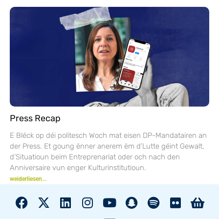
Press Recap
E Bléck op déi politesch Woch mat eisen DP-Mandatairen an
der Press. Et goung ënner anerem ëm d’Lutte géint Gewalt,
d’Situatioun beim Entreprenariat oder och nach den
Anniversaire vun enger Kulturinstitutioun.
weiderliesen...