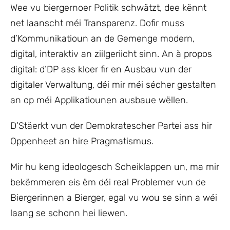
Wee vu biergernoer Politik schwätzt, dee kënnt
net laanscht méi Transparenz. Dofir muss
d’Kommunikatioun an de Gemenge modern,
digital, interaktiv an ziilgeriicht sinn. An à propos
digital: d’DP ass kloer fir en Ausbau vun der
digitaler Verwaltung, déi mir méi sécher gestalten
an op méi Applikatiounen ausbaue wëllen.
D’Stäerkt vun der Demokratescher Partei ass hir
Oppenheet an hire Pragmatismus.
Mir hu keng ideologesch Scheiklappen un, ma mir
bekëmmeren eis ëm déi real Problemer vun de
Biergerinnen a Bierger, egal vu wou se sinn a wéi
laang se schonn hei liewen.