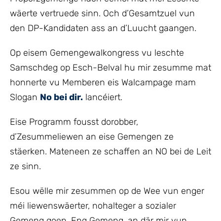
wäerte vertruede sinn. Och d’Gesamtzuel vun
den DP-Kandidaten ass an d’Luucht gaangen.
Op eisem Gemengewalkongress vu leschte
Samschdeg op Esch-Belval hu mir zesumme mat
honnerte vu Memberen eis Walcampage mam
Slogan
No bei dir.
lancéiert.
Eise Programm fousst dorobber,
d’Zesummeliewen an eise Gemengen ze
stäerken. Mateneen ze schaffen an NO bei de Leit
ze sinn.
Esou wëlle mir zesummen op de Wee vun enger
méi liewenswäerter, nohalteger a sozialer
Gemeng goen. Eng Gemeng, an där mir vun