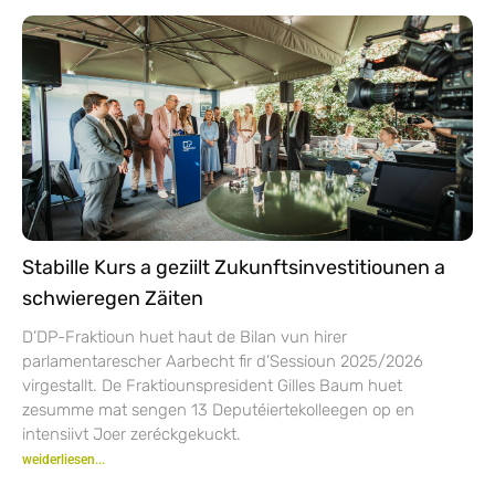
Stabille Kurs a geziilt Zukunftsinvestitiounen a
schwieregen Zäiten
D’DP-Fraktioun huet haut de Bilan vun hirer
parlamentarescher Aarbecht fir d’Sessioun 2025/2026
virgestallt. De Fraktiounspresident Gilles Baum huet
zesumme mat sengen 13 Deputéiertekolleegen op en
intensiivt Joer zeréckgekuckt.
weiderliesen...