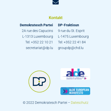
Kontakt
Demokratesch Partei
DP-Fraktioun
2A rue des Capucins
9 rue du St. Esprit
L-1313 Luxembourg
L-1475 Luxembourg
Tel: +352 22 10 21
Tel: +352 22 41 84
secretariat@dp.lu
groupdp@chd.lu
© 2022 Demokratesch Partei –
Dateschutz