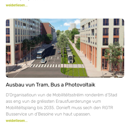
weiderliesen...
Ausbau vun Tram, Bus a Photovoltaik
D’Organisatioun vun de Mobilitéitsstréim ronderëm d’Stad
ass eng vun de gréissten Erausfuerderunge vum
Mobilitéitsplang bis 2035. Donieft muss sech den RGTR
Busservice un d’Besoine vun haut upassen.
weiderliesen...