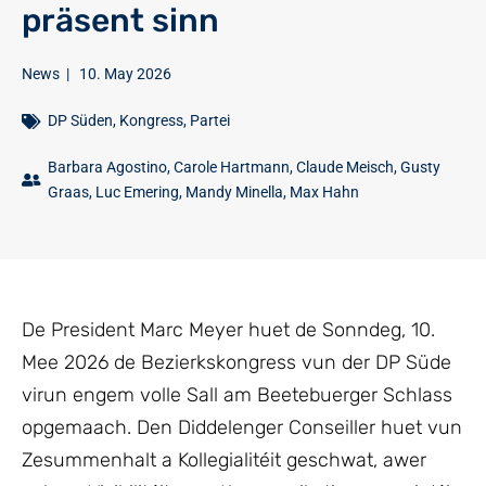
präsent sinn
News
|
10. May 2026
DP Süden
,
Kongress
,
Partei
Barbara Agostino
,
Carole Hartmann
,
Claude Meisch
,
Gusty
Graas
,
Luc Emering
,
Mandy Minella
,
Max Hahn
De President Marc Meyer huet de Sonndeg, 10.
Mee 2026 de Bezierkskongress vun der DP Süde
virun engem volle Sall am Beetebuerger Schlass
opgemaach. Den Diddelenger Conseiller huet vun
Zesummenhalt a Kollegialitéit geschwat, awer