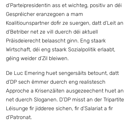
d’Parteipresidentin ass et wichteg, positiv an déi
Gespréicher eranzegoen a mam
Koalitiounspartner dofir ze suergen, datt d’Leit an
d’Betriber net ze vill duerch déi aktuell
Präisdeierecht belaascht ginn. Eng staark
Wirtschaft, déi eng staark Sozialpolitik erlaabt,
géing weider d’Zil bleiwen.
De Luc Emering huet sengersäits betount, datt
d’DP sech ëmmer duerch eng realistesch
Approche a Krisenzäiten ausgezeechent huet an
net duerch Sloganen. D’DP misst an der Tripartite
Léisunge fir jidderee sichen, fir d’Salariat a fir
d’Patronat.