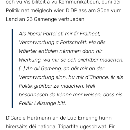
och vu Visibilitéit a vu Kommunikatioun, ouni déi
Politik net méiglech wier. D’DP ass am Süde vum
Land an 23 Gemenge vertrueden.
Als liberal Partei sti mir fir Fräiheet,
Verantwortung a Fortschrëtt. Ma dës
Wäerter entfalen nëmmen dann hir
Wierkung, wa mir se och siichtbar maachen.
[…] An all Gemeng, an där mir an der
Verantwortung sinn, hu mir d’Chance, fir eis
Politik gräifbar ze maachen. Well
besonnesch do kënne mer weisen, dass eis
Politik Léisunge bitt.
D’Carole Hartmann an de Luc Emering hunn
hirersäits déi national Tripartite ugeschwat. Fir