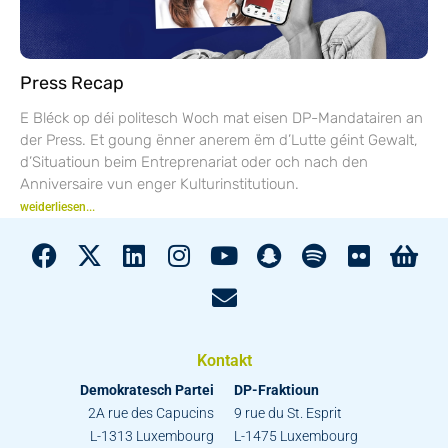
Press Recap
E Bléck op déi politesch Woch mat eisen DP-Mandatairen an
der Press. Et goung ënner anerem ëm d’Lutte géint Gewalt,
d’Situatioun beim Entreprenariat oder och nach den
Anniversaire vun enger Kulturinstitutioun.
weiderliesen...
Kontakt
Demokratesch Partei
DP-Fraktioun
2A rue des Capucins
9 rue du St. Esprit
L-1313 Luxembourg
L-1475 Luxembourg