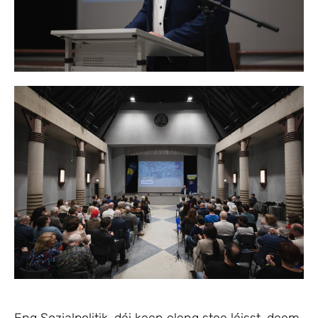
Eng Sozialpolitik, déi keen eleng stoe léisst, deem