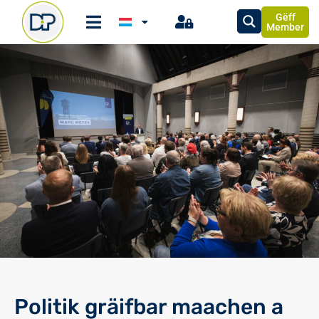
Gëff
Member
Politik gräifbar maachen a