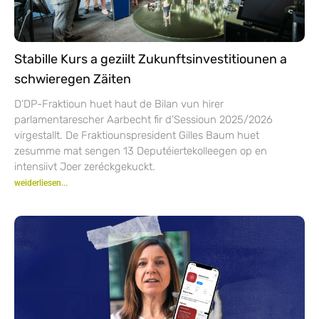
Stabille Kurs a geziilt Zukunftsinvestitiounen a
schwieregen Zäiten
D’DP-Fraktioun huet haut de Bilan vun hirer
parlamentarescher Aarbecht fir d’Sessioun 2025/2026
virgestallt. De Fraktiounspresident Gilles Baum huet
zesumme mat sengen 13 Deputéiertekolleegen op en
intensiivt Joer zeréckgekuckt.
weiderliesen...