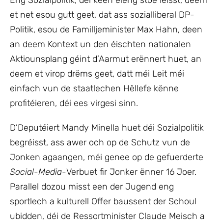
et net esou gutt geet, dat ass sozialliberal DP-
Politik, esou de Familljeminister Max Hahn, deen
an deem Kontext un den éischten nationalen
Aktiounsplang géint d’Aarmut erënnert huet, an
deem et virop drëms geet, datt méi Leit méi
einfach vun de staatlechen Hëllefe kënne
profitéieren, déi ees virgesi sinn.
D’Deputéiert Mandy Minella huet déi Sozialpolitik
begréisst, ass awer och op de Schutz vun de
Jonken agaangen, méi genee op de gefuerderte
Social-Media-
Verbuet fir Jonker ënner 16 Joer.
Parallel dozou misst een der Jugend eng
sportlech a kulturell Offer baussent der Schoul
ubidden, déi de Ressortminister Claude Meisch a