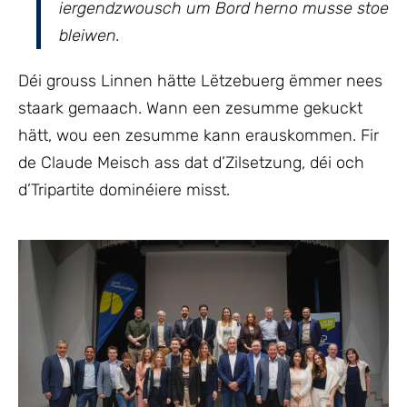
iergendzwousch um Bord herno musse stoe
bleiwen.
Déi grouss Linnen hätte Lëtzebuerg ëmmer nees
staark gemaach. Wann een zesumme gekuckt
hätt, wou een zesumme kann erauskommen. Fir
de Claude Meisch ass dat d’Zilsetzung, déi och
d’Tripartite dominéiere misst.