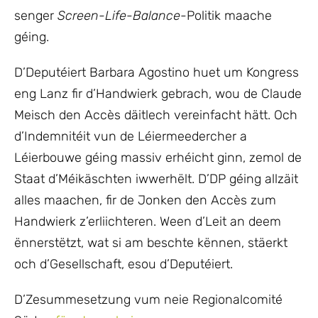
senger
Screen-Life-Balance
-Politik maache
géing.
D’Deputéiert Barbara Agostino huet um Kongress
eng Lanz fir d’Handwierk gebrach, wou de Claude
Meisch den Accès däitlech vereinfacht hätt. Och
d’Indemnitéit vun de Léiermeedercher a
Léierbouwe géing massiv erhéicht ginn, zemol de
Staat d’Méikäschten iwwerhëlt. D’DP géing allzäit
alles maachen, fir de Jonken den Accès zum
Handwierk z’erliichteren. Ween d’Leit an deem
ënnerstëtzt, wat si am beschte kënnen, stäerkt
och d’Gesellschaft, esou d’Deputéiert.
D’Zesummesetzung vum neie Regionalcomité