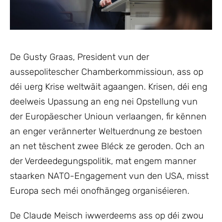
De Gusty Graas, President vun der
aussepolitescher Chamberkommissioun, ass op
déi uerg Krise weltwäit agaangen. Krisen, déi eng
deelweis Upassung an eng nei Opstellung vun
der Europäescher Unioun verlaangen, fir kënnen
an enger verännerter Weltuerdnung ze bestoen
an net tëschent zwee Bléck ze geroden. Och an
der Verdeedegungspolitik, mat engem manner
staarken NATO-Engagement vun den USA, misst
Europa sech méi onofhängeg organiséieren.
De Claude Meisch iwwerdeems ass op déi zwou