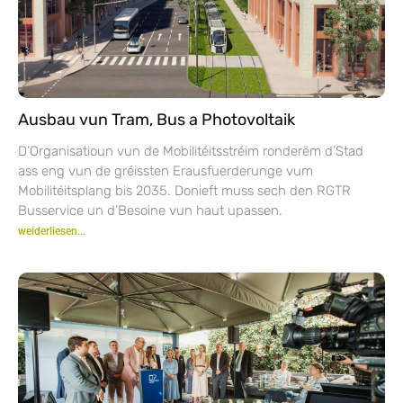
Ausbau vun Tram, Bus a Photovoltaik
D’Organisatioun vun de Mobilitéitsstréim ronderëm d’Stad
ass eng vun de gréissten Erausfuerderunge vum
Mobilitéitsplang bis 2035. Donieft muss sech den RGTR
Busservice un d’Besoine vun haut upassen.
weiderliesen...