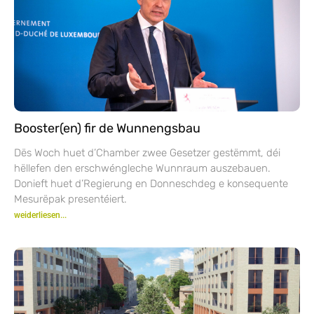
Booster(en) fir de Wunnengsbau
Dës Woch huet d’Chamber zwee Gesetzer gestëmmt, déi
hëllefen den erschwéngleche Wunnraum auszebauen.
Donieft huet d’Regierung en Donneschdeg e konsequente
Mesurëpak presentéiert.
weiderliesen...