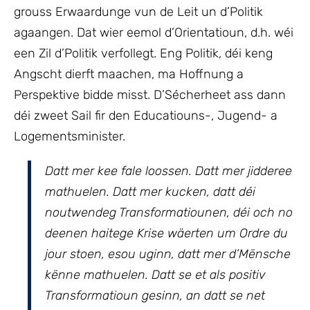
grouss Erwaardunge vun de Leit un d’Politik
agaangen. Dat wier eemol d’Orientatioun, d.h. wéi
een Zil d’Politik verfollegt. Eng Politik, déi keng
Angscht dierft maachen, ma Hoffnung a
Perspektive bidde misst. D’Sécherheet ass dann
déi zweet Sail fir den Educatiouns-, Jugend- a
Logementsminister.
Datt mer kee fale loossen. Datt mer jidderee
mathuelen. Datt mer kucken, datt déi
noutwendeg Transformatiounen, déi och no
deenen haitege Krise wäerten um Ordre du
jour stoen, esou uginn, datt mer d’Mënsche
kënne mathuelen. Datt se et als positiv
Transformatioun gesinn, an datt se net