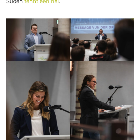
Süden
fënnt een hei
.