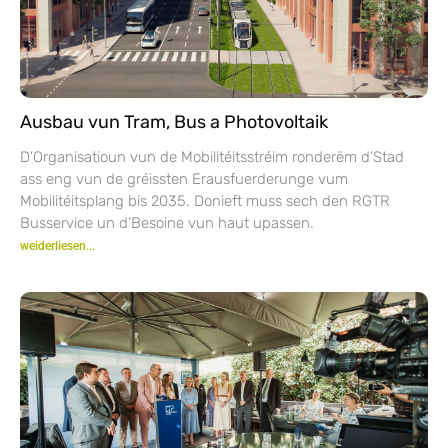
Ausbau vun Tram, Bus a Photovoltaik
D’Organisatioun vun de Mobilitéitsstréim ronderëm d’Stad
ass eng vun de gréissten Erausfuerderunge vum
Mobilitéitsplang bis 2035. Donieft muss sech den RGTR
Busservice un d’Besoine vun haut upassen.
weiderliesen...