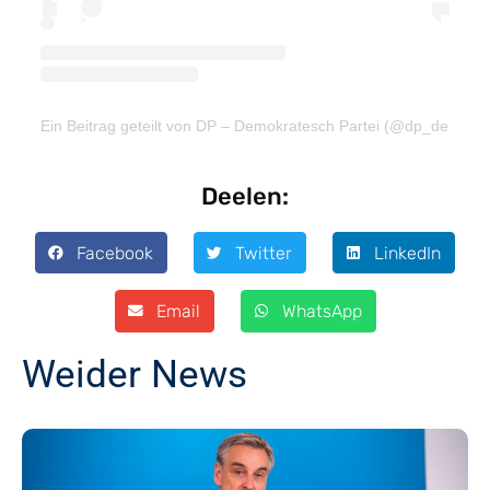
Ein Beitrag geteilt von DP – Demokratesch Partei (@dp_demokra
Deelen:
Facebook
Twitter
LinkedIn
Email
WhatsApp
Weider News