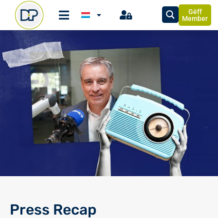
Gëff
Member
Press Recap