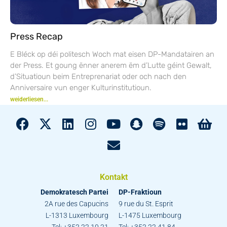
Press Recap
E Bléck op déi politesch Woch mat eisen DP-Mandatairen an
der Press. Et goung ënner anerem ëm d’Lutte géint Gewalt,
d’Situatioun beim Entreprenariat oder och nach den
Anniversaire vun enger Kulturinstitutioun.
weiderliesen...
Kontakt
Demokratesch Partei
DP-Fraktioun
2A rue des Capucins
9 rue du St. Esprit
L-1313 Luxembourg
L-1475 Luxembourg
Tel: +352 22 10 21
Tel: +352 22 41 84