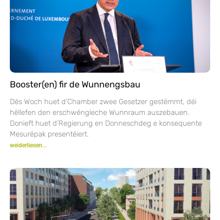
Booster(en) fir de Wunnengsbau
Dës Woch huet d’Chamber zwee Gesetzer gestëmmt, déi
hëllefen den erschwéngleche Wunnraum auszebauen.
Donieft huet d’Regierung en Donneschdeg e konsequente
Mesurëpak presentéiert.
weiderliesen...