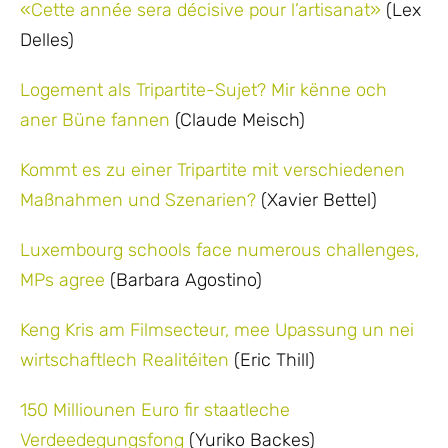
«Cette année sera décisive pour l’artisanat»
(Lex
Delles)
Logement als Tripartite-Sujet? Mir kënne och
aner Büne fannen
(Claude Meisch)
Kommt es zu einer Tripartite mit verschiedenen
Maßnahmen und Szenarien?
(Xavier Bettel)
Luxembourg schools face numerous challenges,
MPs agree
(Barbara Agostino)
Keng Kris am Filmsecteur, mee Upassung un nei
wirtschaftlech Realitéiten
(Eric Thill)
150 Milliounen Euro fir staatleche
Verdeedegungsfong
(Yuriko Backes)