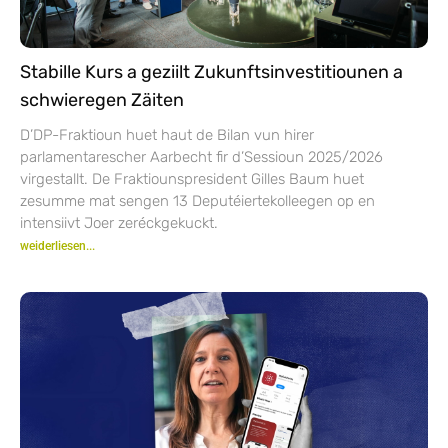
Stabille Kurs a geziilt Zukunftsinvestitiounen a
schwieregen Zäiten
D’DP-Fraktioun huet haut de Bilan vun hirer
parlamentarescher Aarbecht fir d’Sessioun 2025/2026
virgestallt. De Fraktiounspresident Gilles Baum huet
zesumme mat sengen 13 Deputéiertekolleegen op en
intensiivt Joer zeréckgekuckt.
weiderliesen...