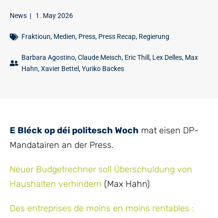
News
|
1. May 2026
Fraktioun
,
Medien
,
Press
,
Press Recap
,
Regierung
Barbara Agostino
,
Claude Meisch
,
Eric Thill
,
Lex Delles
,
Max
Hahn
,
Xavier Bettel
,
Yuriko Backes
E Bléck op déi politesch Woch
mat eisen DP-
Mandatairen an der Press.
Neuer Budgetrechner soll Überschuldung von
Haushalten verhindern
(Max Hahn)
Des entreprises de moins en moins rentables :