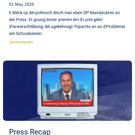
01 May 2026
E Bléck op déi politesch Woch mat eisen DP-Mandatairen an
der Press. Et goung ënner anerem ëm d'Lutte géint
d'Iwwerschëldung, déi ugekënnegt Tripartite an an d'Problemer
am Schoulwiesen.
weiderliesen...
Press Recap