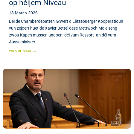
op héijem Niveau
18 March 2026
Bei de Chamberdebatten iwwert d’Lëtzebuerger Kooperatioun
vun zejoert huet de Xavier Bettel dëse Mëttwoch Moie seng
zwou Kapen mussen undoen; déi vum Ressort- an déi vum
Ausseminister.
weiderliesen...