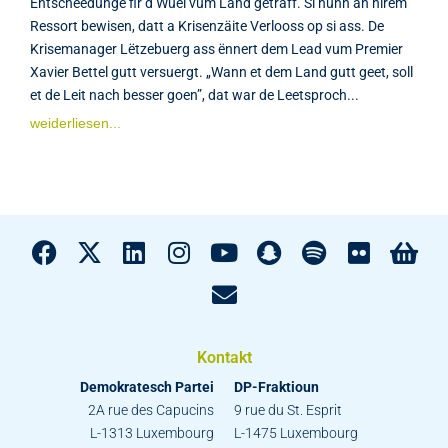
Entscheedunge fir d’Wuel vum Land getraff. Si hunn an hirem
Ressort bewisen, datt a Krisenzäite Verlooss op si ass. De
Krisemanager Lëtzebuerg ass ënnert dem Lead vum Premier
Xavier Bettel gutt versuergt. „Wann et dem Land gutt geet, soll
et de Leit nach besser goen”, dat war de Leetsproch...
weiderliesen...
Kontakt
Demokratesch Partei
DP-Fraktioun
2A rue des Capucins
9 rue du St. Esprit
L-1313 Luxembourg
L-1475 Luxembourg