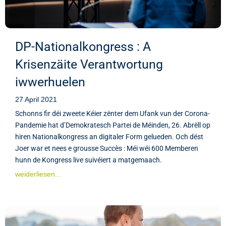
DP-Nationalkongress : A
Krisenzäite Verantwortung
iwwerhuelen
27 April 2021
Schonns fir déi zweete Kéier zënter dem Ufank vun der Corona-
Pandemie hat d’Demokratesch Partei de Méinden, 26. Abrëll op
hiren Nationalkongress an digitaler Form gelueden. Och dëst
Joer war et nees e grousse Succès : Méi wéi 600 Memberen
hunn de Kongress live suivéiert a matgemaach.
weiderliesen...