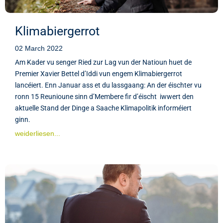
Klimabiergerrot
02 March 2022
Am Kader vu senger Ried zur Lag vun der Natioun huet de
Premier Xavier Bettel d’Iddi vun engem Klimabiergerrot
lancéiert. Enn Januar ass et du lassgaang: An der éischter vu
ronn 15 Reunioune sinn d’Membere fir d’éischt iwwert den
aktuelle Stand der Dinge a Saache Klimapolitik informéiert
ginn.
weiderliesen...