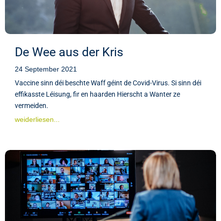
De Wee aus der Kris
24 September 2021
Vaccine sinn déi beschte Waff géint de Covid-Virus. Si sinn déi
effikasste Léisung, fir en haarden Hierscht a Wanter ze
vermeiden.
weiderliesen...