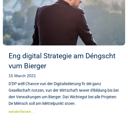
Eng digital Strategie am Déngscht
vum Bierger
15 March 2021
D'DP wëll Chance vun der Digitaliséierung fir déi ganz
Gesellschaft notzen, vun der Wirtschaft iwwer d'Bildung bis bei
den Verwaltungen um Bierger. Dat Wichtegst bei alle Projeten:
De Mënsch soll am Mëttelpunkt stoen.
weiderliesen...