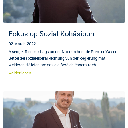
Fokus op Sozial Kohäsioun
02 March 2022
A senger Ried zur Lag vun der Natioun huet de Premier Xavier
Bettel déi sozial-liberal Richtung vun der Regierung mat
weideren Hëllefen am soziale Beräich ënnerstrach.
weiderliesen...