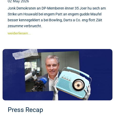
02 May 2026
Jonk Demokraten an DP-Memberen ënner 35 Joer hu sech am
Strike um Houwald bei engem Patt an engem gudde Maufel
besser kennegeléiert a bei Bowling, Darts a Co. eng flott Zäit
zesumme verbruecht.
weiderliesen...
Press Recap