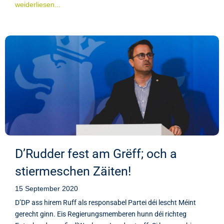
weiderliesen...
D’Rudder fest am Grëff; och a
stiermeschen Zäiten!
15 September 2020
D’DP ass hirem Ruff als responsabel Partei déi lescht Méint
gerecht ginn. Eis Regierungsmemberen hunn déi richteg