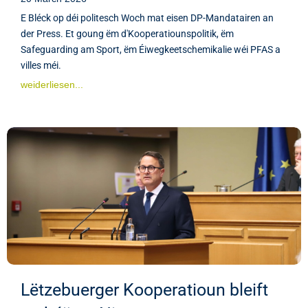
E Bléck op déi politesch Woch mat eisen DP-Mandatairen an
der Press. Et goung ëm d'Kooperatiounspolitik, ëm
Safeguarding am Sport, ëm Éiwegkeetschemikalie wéi PFAS a
villes méi.
weiderliesen...
Lëtzebuerger Kooperatioun bleift