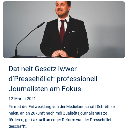
Dat neit Gesetz iwwer
d’Pressehëllef: professionell
Journalisten am Fokus
12 March 2021
Fir mat der Entwécklung vun der Medielandschaft Schrëtt ze
halen, an an Zukunft nach méi Qualitéitsjournalismus ze
fërderen, gëtt aktuell un enger Reform vun der Pressehëllef
geschafft.