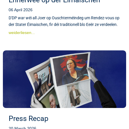
06 April 2026
D'DP war wéi all Joer op Ouschterméindeg um Rendez-vous op
der Stater Éimaischen, fir déi traditionell blo Eeër ze verdeelen.
weiderliesen...
Press Recap
20 March 2026