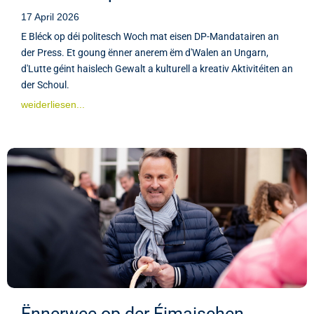
17 April 2026
E Bléck op déi politesch Woch mat eisen DP-Mandatairen an
der Press. Et goung ënner anerem ëm d'Walen an Ungarn,
d'Lutte géint haislech Gewalt a kulturell a kreativ Aktivitéiten an
der Schoul.
weiderliesen...
Ënnerwee op der Éimaischen