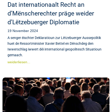
Dat internationaalt Recht an
d’Mënscherechter präge weider
d’Lëtzebuerger Diplomatie
19 November 2024
A senger éischter Deklaratioun zur Lëtzebuerger Aussepolitik
huet de Ressortminister Xavier Bettel en Dënschdeg den
Iwwerschlag iwwert déi international geopolitesch Situatioun
gemaach.
weiderliesen...