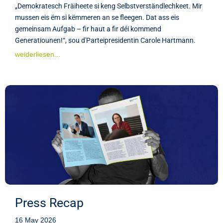
„Demokratesch Fräiheete si keng Selbstverständlechkeet. Mir
mussen eis ëm si këmmeren an se fleegen. Dat ass eis
gemeinsam Aufgab – fir haut a fir déi kommend
Generatiounen!“, sou d'Parteipresidentin Carole Hartmann.
weiderliesen...
Press Recap
16 May 2026