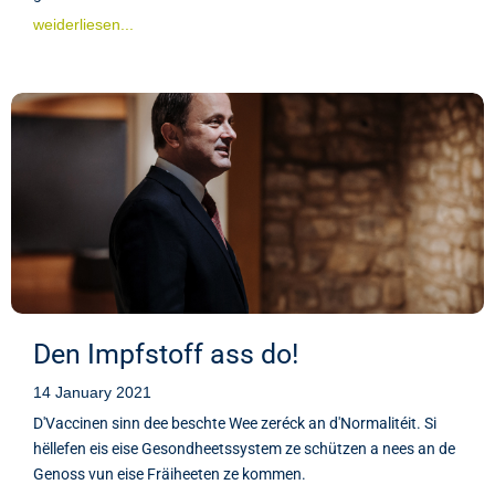
weiderliesen...
Den Impfstoff ass do!
14 January 2021
D'Vaccinen sinn dee beschte Wee zeréck an d'Normalitéit. Si
hëllefen eis eise Gesondheetssystem ze schützen a nees an de
Genoss vun eise Fräiheeten ze kommen.