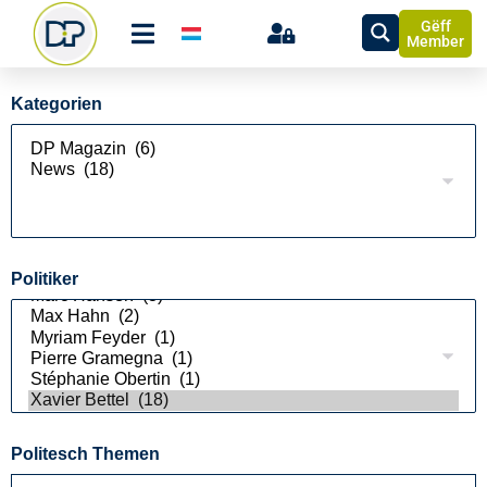
Gëff
Member
Kategorien
Politiker
Politesch Themen