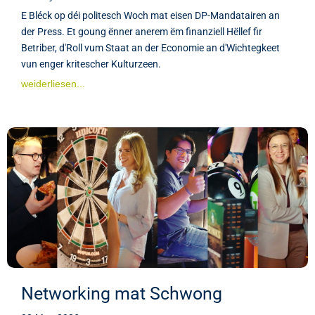
E Bléck op déi politesch Woch mat eisen DP-Mandatairen an
der Press. Et goung ënner anerem ëm finanziell Hëllef fir
Betriber, d'Roll vum Staat an der Economie an d'Wichtegkeet
vun enger kritescher Kulturzeen.
weiderliesen...
Networking mat Schwong