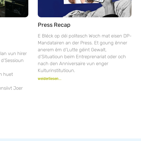
Press Recap
E Bléck op déi politesch Woch mat eisen DP-
Mandatairen an der Press. Et goung ënner
anerem ëm d’Lutte géint Gewalt,
lan vun hirer
d’Situatioun beim Entreprenariat oder och
 d’Sessioun
nach den Anniversaire vun enger
Kulturinstitutioun.
m huet
weiderliesen...
nsiivt Joer