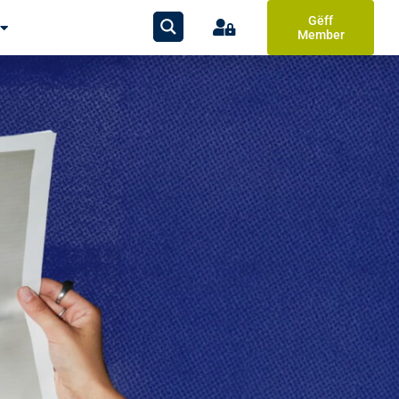
Gëff
Member