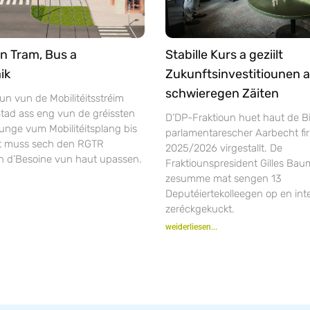
n Tram, Bus a
Stabille Kurs a geziilt
ik
Zukunftsinvestitiounen a
schwieregen Zäiten
un vun de Mobilitéitsstréim
tad ass eng vun de gréissten
D’DP-Fraktioun huet haut de Bi
unge vum Mobilitéitsplang bis
parlamentarescher Aarbecht fir
ft muss sech den RGTR
2025/2026 virgestallt. De
n d’Besoine vun haut upassen.
Fraktiounspresident Gilles Bau
zesumme mat sengen 13
Deputéiertekolleegen op en inte
zeréckgekuckt.
weiderliesen...