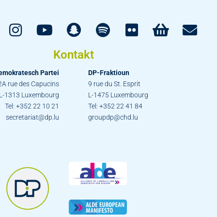
Kontakt
emokratesch Partei
DP-Fraktioun
2A rue des Capucins
9 rue du St. Esprit
L-1313 Luxembourg
L-1475 Luxembourg
Tel: +352 22 10 21
Tel: +352 22 41 84
secretariat@dp.lu
groupdp@chd.lu