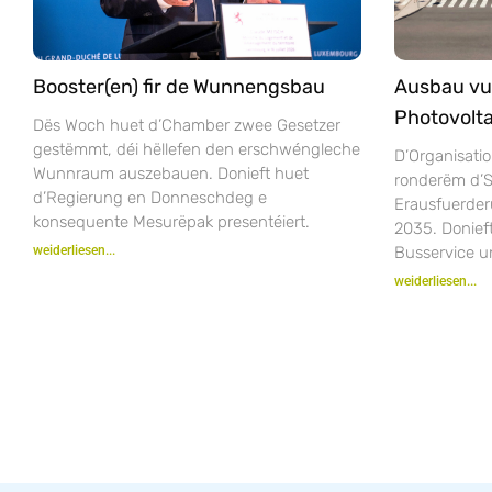
Booster(en) fir de Wunnengsbau
Ausbau vu
Photovolta
Dës Woch huet d’Chamber zwee Gesetzer
gestëmmt, déi hëllefen den erschwéngleche
D’Organisatio
Wunnraum auszebauen. Donieft huet
ronderëm d’S
d’Regierung en Donneschdeg e
Erausfuerder
konsequente Mesurëpak presentéiert.
2035. Donie
weiderliesen...
Busservice u
weiderliesen...