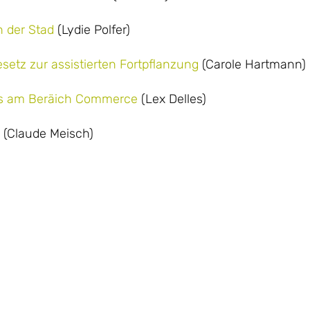
n der Stad
(Lydie Polfer)
etz zur assistierten Fortpflanzung
(Carole Hartmann)
Gros am Beräich Commerce
(Lex Delles)
s
(Claude Meisch)