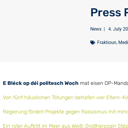
Press 
News
|
4. July 2
Fraktioun
,
Med
E Bléck op déi politesch Woch
mat eisen DP-Mandat
Von fünf häuslichen Tötungen betrafen vier Eltern-
Regierung fördert Projekte gegen Rassismus mit min
Ein roter Auftritt im Meer aus Weiß: Großherzogin S