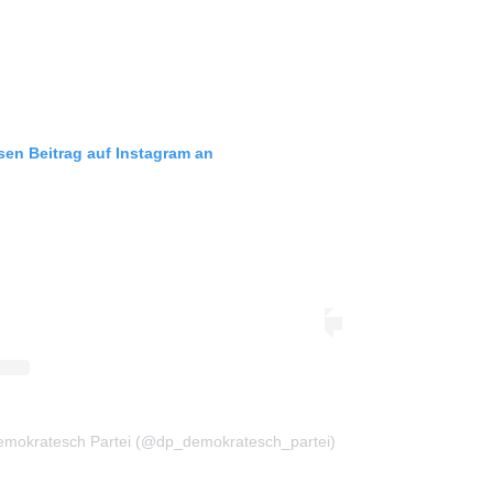
esen Beitrag auf Instagram an
 Demokratesch Partei (@dp_demokratesch_partei)