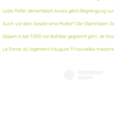
Lydie Polfer dementéiert Ausso géint Begréngung vu
Auch vor dem Gesetz eine Mutter? Der Stand beim Ges
Zejoert si bal 7.000 nei Betriber gegrënnt ginn, de 
Le Fonds du logement inaugure 11 nouvelles maison