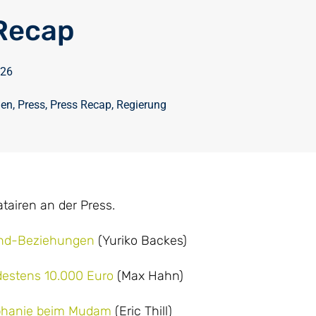
Recap
026
ien
,
Press
,
Press Recap
,
Regierung
airen an der Press.
Kind-Beziehungen
(Yuriko Backes)
destens 10.000 Euro
(Max Hahn)
téphanie beim Mudam
(Eric Thill)