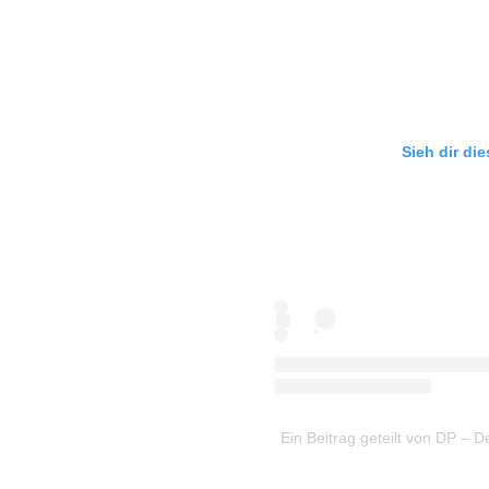
Sieh dir di
Ein Beitrag geteilt von DP –