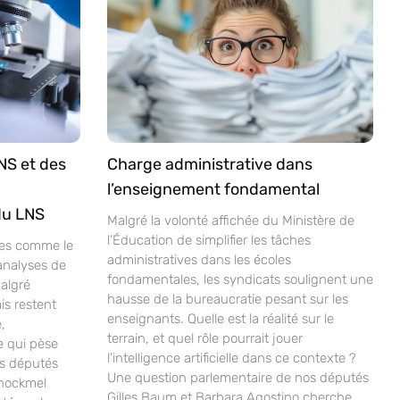
NS et des
Charge administrative dans
l’enseignement fondamental
du LNS
Malgré la volonté affichée du Ministère de
l’Éducation de simplifier les tâches
ves comme le
administratives dans les écoles
analyses de
fondamentales, les syndicats soulignent une
malgré
hausse de la bureaucratie pesant sur les
is restent
enseignants. Quelle est la réalité sur le
,
terrain, et quel rôle pourrait jouer
e qui pèse
l’intelligence artificielle dans ce contexte ?
os députés
Une question parlementaire de nos députés
chockmel
Gilles Baum et Barbara Agostino cherche