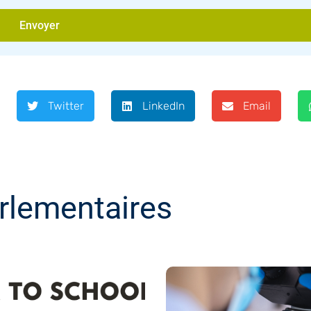
Envoyer
Twitter
LinkedIn
Email
rlementaires