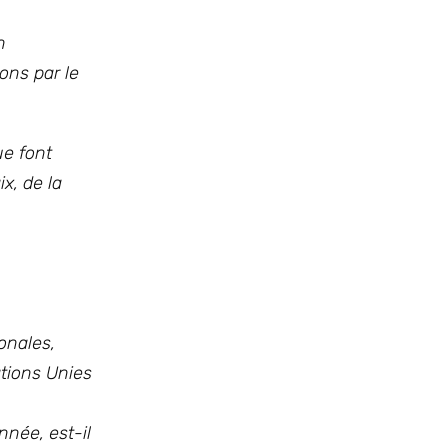
n
ons par le
ue font
x, de la
onales,
ations Unies
nnée, est-il