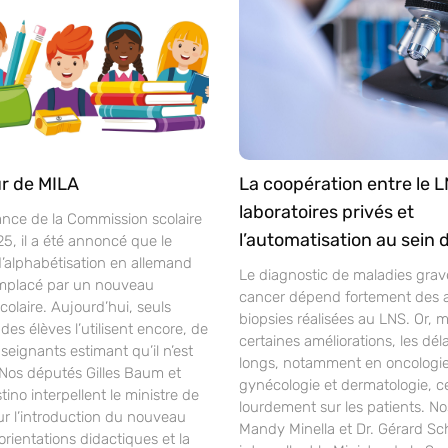
r de MILA
La coopération entre le L
laboratoires privés et
ance de la Commission scolaire
l’automatisation au sein 
25, il a été annoncé que le
alphabétisation en allemand
Le diagnostic de maladies gra
mplacé par un nouveau
cancer dépend fortement des 
laire. Aujourd’hui, seuls
biopsies réalisées au LNS. Or, 
des élèves l’utilisent encore, de
certaines améliorations, les déla
ignants estimant qu’il n’est
longs, notamment en oncologie
 Nos députés Gilles Baum et
gynécologie et dermatologie, c
ino interpellent le ministre de
lourdement sur les patients. N
ur l’introduction du nouveau
Mandy Minella et Dr. Gérard S
orientations didactiques et la