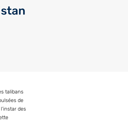
istan
s talibans
pulsées de
’instar des
ette