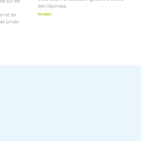
nté sur les
des réponses.
ion et de
lire plus...
es privés.