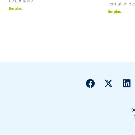
ce contexte.
formation de
lire plus...
lire plus...
D