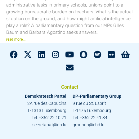
administrative tasks in primary schools, unions point to a
growing bureaucratic burden on teachers. What is the actual
situation on the ground, and how might artificial intelligence
play a role? A parliamentary question from our MPs Gilles
Baum and Barbara Agostino seeks answers.
read more...
Contact
Demokratesch Partei
DP-Parliamentary Group
2A rue des Capucins
9 rue du St. Esprit
L-1313 Luxembourg
L-1475 Luxembourg
Tel: +352 22 10 21
Tel: +352 22 41 84
secretariat@dp.lu
groupdp@chd.lu