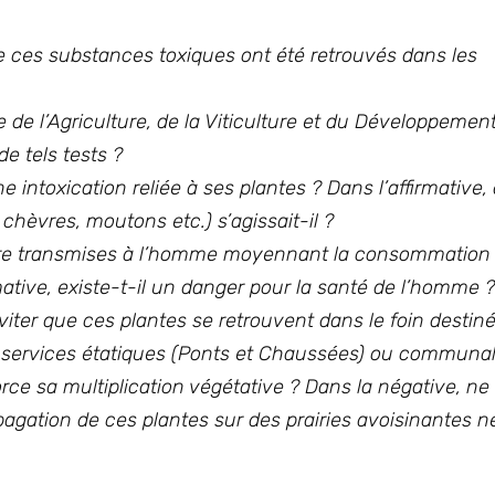
de ces substances toxiques ont été retrouvés dans les
 de l’Agriculture, de la Viticulture et du Développement
e tels tests ?
intoxication reliée à ses plantes ? Dans l’affirmative,
chèvres, moutons etc.) s’agissait-il ?
re transmises à l’homme moyennant la consommation d
mative, existe-t-il un danger pour la santé de l’homme ?
ter que ces plantes se retrouvent dans le foin destiné 
es services étatiques (Ponts et Chaussées) ou communa
orce sa multiplication végétative ? Dans la négative, ne
pagation de ces plantes sur des prairies avoisinantes ne