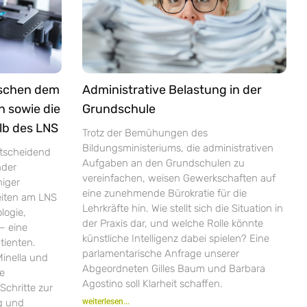
ischen dem
Administrative Belastung in der
n sowie die
Grundschule
lb des LNS
Trotz der Bemühungen des
Bildungsministeriums, die administrativen
ntscheidend
Aufgaben an den Grundschulen zu
nder
vereinfachen, weisen Gewerkschaften auf
niger
eine zunehmende Bürokratie für die
zeiten am LNS
Lehrkräfte hin. Wie stellt sich die Situation in
logie,
der Praxis dar, und welche Rolle könnte
– eine
künstliche Intelligenz dabei spielen? Eine
tienten.
parlamentarische Anfrage unserer
inella und
Abgeordneten Gilles Baum und Barbara
ie
Agostino soll Klarheit schaffen.
Schritte zur
ng und
weiterlesen...