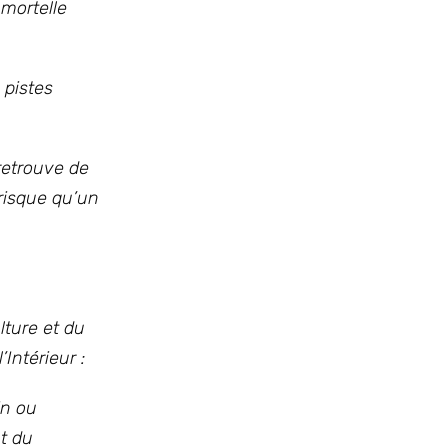
mortelle
 pistes
retrouve de
 risque qu’un
lture et du
Intérieur :
in ou
t du