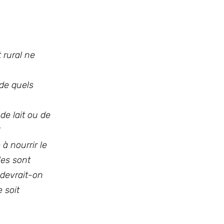
 rural ne
 de quels
e lait ou de
à nourrir le
les sont
 devrait-on
 soit