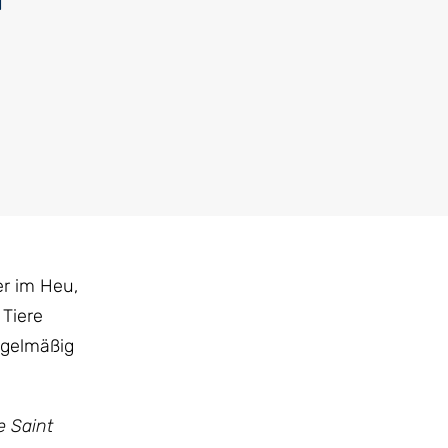
er im Heu,
 Tiere
egelmäßig
e Saint