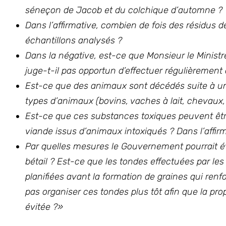
séneçon de Jacob et du colchique d’automne ?
Dans l’affirmative, combien de fois des résidus 
échantillons analysés ?
Dans la négative, est-ce que Monsieur le Ministre
juge-t-il pas opportun d’effectuer régulièrement d
Est-ce que des animaux sont décédés suite à une 
types d’animaux (bovins, vaches à lait, chevaux, 
Est-ce que ces substances toxiques peuvent êt
viande issus d’animaux intoxiqués ? Dans l’affir
Par quelles mesures le Gouvernement pourrait évi
bétail ? Est-ce que les tondes effectuées par l
planifiées avant la formation de graines qui renf
pas organiser ces tondes plus tôt afin que la pro
évitée ?»