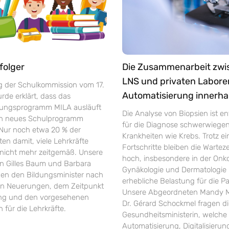
folger
Die Zusammenarbeit zw
LNS und privaten Labore
ng der Schulkommission vom 17.
Automatisierung innerha
de erklärt, dass das
rungsprogramm MILA ausläuft
Die Analyse von Biopsien ist e
in neues Schulprogramm
für die Diagnose schwerwiege
 Nur noch etwa 20 % der
Krankheiten wie Krebs. Trotz ei
ten damit, viele Lehrkräfte
Fortschritte bleiben die Warte
r nicht mehr zeitgemäß. Unsere
hoch, insbesondere in der Onko
 Gilles Baum und Barbara
Gynäkologie und Dermatologie 
gen den Bildungsminister nach
erhebliche Belastung für die Pa
en Neuerungen, dem Zeitpunkt
Unsere Abgeordneten Mandy M
ung und den vorgesehenen
Dr. Gérard Schockmel fragen d
 für die Lehrkräfte.
Gesundheitsministerin, welche 
Automatisierung, Digitalisieru