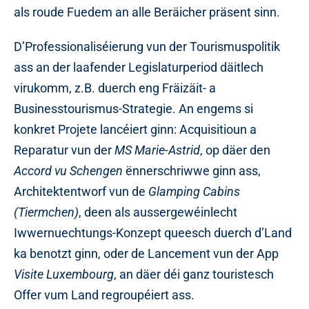
als roude Fuedem an alle Beräicher präsent sinn.
D’Professionaliséierung vun der Tourismuspolitik
ass an der laafender Legislaturperiod däitlech
virukomm, z.B. duerch eng Fräizäit- a
Businesstourismus-Strategie. An engems si
konkret Projete lancéiert ginn: Acquisitioun a
Reparatur vun der
MS Marie-Astrid
, op däer den
Accord vu Schengen
ënnerschriwwe ginn ass,
Architektentworf vun de
Glamping Cabins
(Tiermchen)
, deen als aussergewéinlecht
Iwwernuechtungs-Konzept queesch duerch d’Land
ka benotzt ginn, oder de Lancement vun der App
Visite Luxembourg
, an däer déi ganz touristesch
Offer vum Land regroupéiert ass.