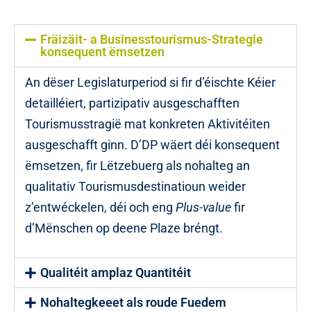
Fräizäit- a Businesstourismus-Strategie
konsequent ëmsetzen
An dëser Legislaturperiod si fir d’éischte Kéier
detailléiert, partizipativ ausgeschafften
Tourismusstragië mat konkreten Aktivitéiten
ausgeschafft ginn. D’DP wäert déi konsequent
ëmsetzen, fir Lëtzebuerg als nohalteg an
qualitativ Tourismusdestinatioun weider
z’entwéckelen, déi och eng
Plus-value
fir
d’Mënschen op deene Plaze bréngt.
Qualitéit amplaz Quantitéit
Nohaltegkeeet als roude Fuedem