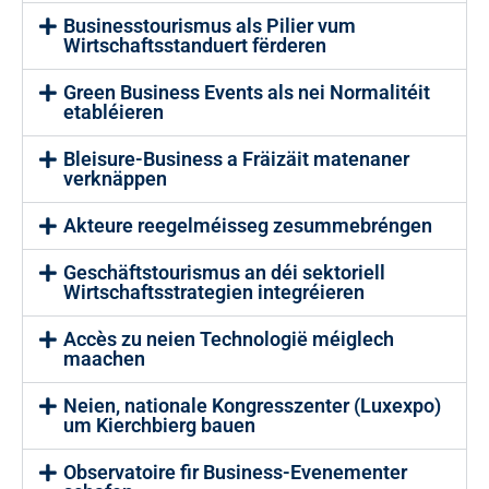
Businesstourismus als Pilier vum
Wirtschaftsstanduert fërderen
Green Business Events als nei Normalitéit
etabléieren
Bleisure-Business a Fräizäit matenaner
verknäppen
Akteure reegelméisseg zesummebréngen
Geschäftstourismus an déi sektoriell
Wirtschaftsstrategien integréieren
Accès zu neien Technologië méiglech
maachen
Neien, nationale Kongresszenter (Luxexpo)
um Kierchbierg bauen
Observatoire fir Business-Evenementer