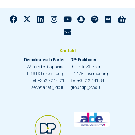
Kontakt
Demokratesch Partei
DP-Fraktioun
2A rue des Capucins
9 rue du St. Esprit
L-1313 Luxembourg
L-1475 Luxembourg
Tel: +352 22 10 21
Tel: +352 22 41 84
secretariat@dp.lu
groupdp@chd.lu