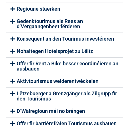
Regioune stäerken
Gedenktourimus als Rees an
d’Vergaangenheet fërderen
Konsequent an den Tourimus investéieren
Nohaltegen Hotelsprojet zu Lëltz
Offer fir Rent a Bike besser coordinéieren an
ausbauen
Aktivtourismus weiderentwéckelen
Lëtzebuerger a Grenzgänger als Zilgrupp fir
den Tourismus
D’Wäiregioun méi no bréngen
Offer fir barrièrefräien Tourismus ausbauen