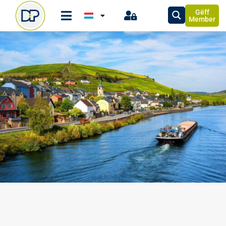
Gëff
Member