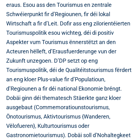
eraus. Esou ass den Tourismus en zentrale
Schwéierpunkt fir d’Regiounen, fir déi lokal
Wirtschaft a fir d’Leit. Dofir ass eng zilorientéierten
Tourismuspolitik esou wichteg, déi di positiv
Aspekter vum Tourismus ënnerstëtzt an den
Acteuren hëlleft, d’Erausfuerderunge vun der
Zukunft unzegoen. D’DP setzt op eng
Tourismuspolitik, déi de Qualitéitstourismus fërdert
an eng kloer Plus-value fir d’Populatioun,
d’Regiounen a fir déi national Ekonomie bréngt.
Dobäi ginn déi thematesch Stäerkte ganz kloer
ausgebaut (Commemoratiounstourismus,
Önotourismus, Aktivtourismus {Wanderen,
Vëlofueren}, Kulturtourismus oder
Gastronomietourismus). Dobäi soll d’Nohaltegkeet