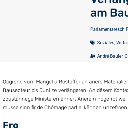
am Ba
Parlamentaresch 
Soziales
,
Wirts
André Bauler
,
C
Opgrond vum Mangel u Rostoffer an anere Materialien
Bausecteur bis Juni ze verlängeren. An dësem Konte
zoustännege Ministeren ënnert Anerem nogefrot wéi vil
musse sinn fir de Chômage partiel kënnen unzefroen
Fro