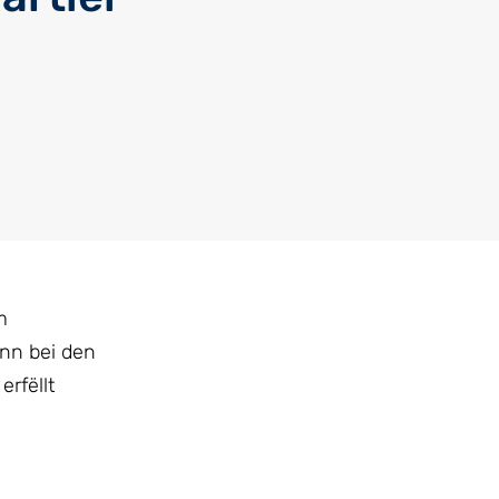
m
nn bei den
rfëllt