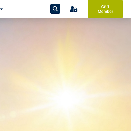
Gëff
Member