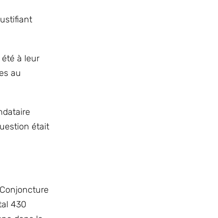
stifiant
 été à leur
les au
ndataire
uestion était
 Conjoncture
tal 430