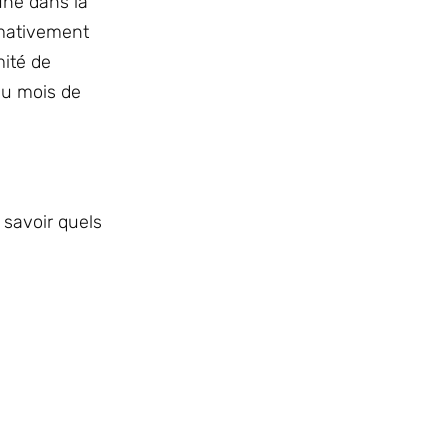
une dans la
imativement
mité de
du mois de
 savoir quels