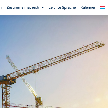
n
Zesumme mat iech
Leichte Sprache
Kalenner