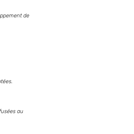
loppement de
tées.
fusées au