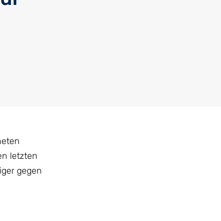
neten
n letzten
diger gegen