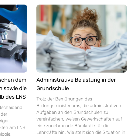
ischen dem
Administrative Belastung in der
n sowie die
Grundschule
lb des LNS
Trotz der Bemühungen des
Bildungsministeriums, die administrativen
ntscheidend
Aufgaben an den Grundschulen zu
nder
vereinfachen, weisen Gewerkschaften auf
niger
eine zunehmende Bürokratie für die
zeiten am LNS
Lehrkräfte hin. Wie stellt sich die Situation in
logie,