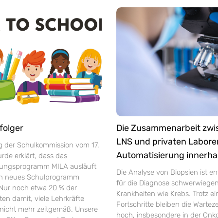
folger
Die Zusammenarbeit zw
LNS und privaten Labore
ng der Schulkommission vom 17.
Automatisierung innerha
de erklärt, dass das
rungsprogramm MILA ausläuft
Die Analyse von Biopsien ist e
in neues Schulprogramm
für die Diagnose schwerwiege
 Nur noch etwa 20 % der
Krankheiten wie Krebs. Trotz ei
ten damit, viele Lehrkräfte
Fortschritte bleiben die Warte
r nicht mehr zeitgemäß. Unsere
hoch, insbesondere in der Onko