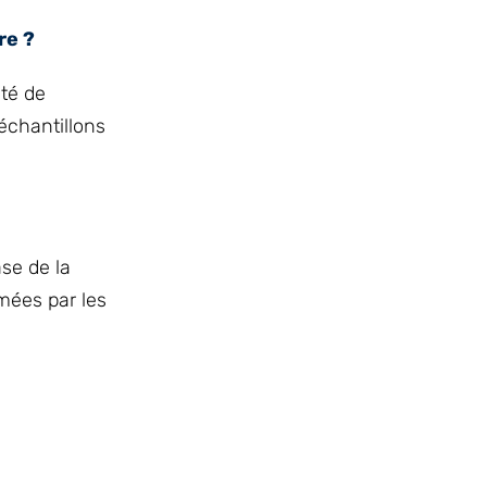
re ?
ité de
’échantillons
se de la
mées par les