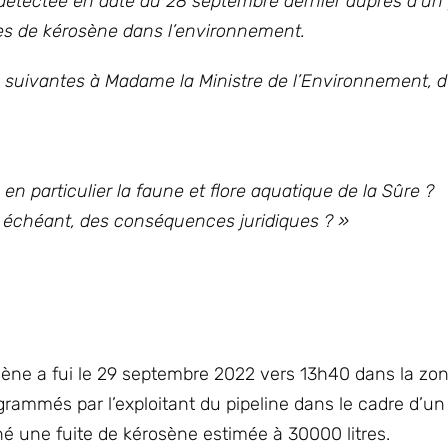
té détectée en date du 28 septembre dernier auprès d’un 
es de kérosène dans l’environnement.
 suivantes à Madame la Ministre de l’Environnement, d
en particulier la faune et flore aquatique de la Sûre ?
as échéant, des conséquences juridiques ? »
sène a fui le 29 septembre 2022 vers 13h40 dans la zo
grammés par l’exploitant du pipeline dans le cadre d’un
né une fuite de kérosène estimée à 30000 litres.