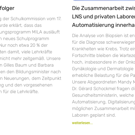
folger
Die Zusammenarbeit zw
LNS und privaten Labore
ng der Schulkommission vom 17.
Automatisierung innerha
de erklärt, dass das
rungsprogramm MILA ausläuft
Die Analyse von Biopsien ist e
in neues Schulprogramm
für die Diagnose schwerwiege
 Nur noch etwa 20 % der
Krankheiten wie Krebs. Trotz ei
ten damit, viele Lehrkräfte
Fortschritte bleiben die Warte
r nicht mehr zeitgemäß. Unsere
hoch, insbesondere in der Onko
 Gilles Baum und Barbara
Gynäkologie und Dermatologie 
gen den Bildungsminister nach
erhebliche Belastung für die Pa
en Neuerungen, dem Zeitpunkt
Unsere Abgeordneten Mandy M
ung und den vorgesehenen
Dr. Gérard Schockmel fragen d
 für die Lehrkräfte.
Gesundheitsministerin, welche 
Automatisierung, Digitalisieru
möglichen Zusammenarbeit mit
Laboren geplant sind.
weiterlesen...