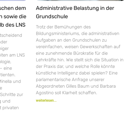
ischen dem
Administrative Belastung in der
n sowie die
Grundschule
lb des LNS
Trotz der Bemühungen des
Bildungsministeriums, die administrativen
ntscheidend
Aufgaben an den Grundschulen zu
nder
vereinfachen, weisen Gewerkschaften auf
niger
eine zunehmende Bürokratie für die
zeiten am LNS
Lehrkräfte hin. Wie stellt sich die Situation in
logie,
der Praxis dar, und welche Rolle könnte
– eine
künstliche Intelligenz dabei spielen? Eine
tienten.
parlamentarische Anfrage unserer
inella und
Abgeordneten Gilles Baum und Barbara
ie
Agostino soll Klarheit schaffen.
Schritte zur
ng und
weiterlesen...
 privaten