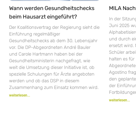
Wann werden Gesundheitschecks
MILA Nach
beim Hausarzt eingeführt?
In der Sitzu
Juni 2025 wur
Der Koalitionsvertrag der Regierung sieht die
Alphabetisie
Einführung regelmäßiger
und durch e
Gesundheitschecks ab dem 30. Lebensjahr
ersetzt wird.
vor. Die DP-Abgeordneten André Bauler
Schüler arbei
und Carole Hartmann haben bei der
halten es fü
Gesundheitsministerin nachgefragt, wie
Abgeordneten
weit die Umsetzung dieser Initiative ist, ob
Agostino fra
spezielle Schulungen für Ärzte angeboten
den geplant
werden und ob das DSP in diesem
der Einführ
Zusammenhang zum Einsatz kommen wird.
Fortbildungen
weiterlesen...
weiterlesen...