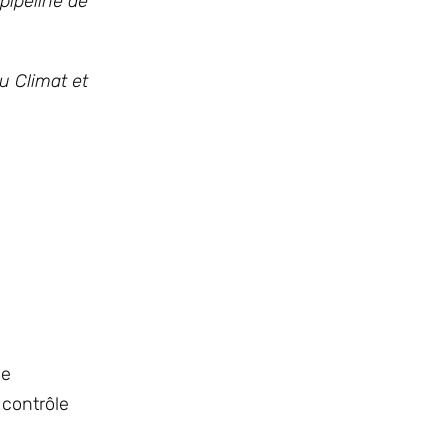
pipeline de
u Climat et
ne
 contrôle