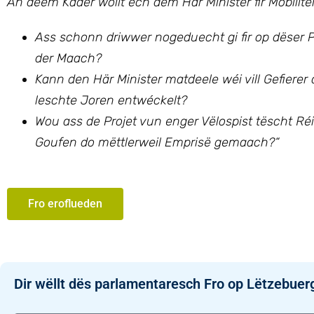
An deem Kader wollt ech
dem Här Minister fir Mobilit
Ass schonn driwwer nogeduecht gi fir op dëser P
der Maach?
Kann den Här Minister matdeele wéi vill Gefierer
leschte Joren entwéckelt?
Wou ass de Projet vun enger Vëlospist tëscht Réi
Goufen do mëttlerweil Emprisë gemaach?“
Fro eroflueden
Dir wëllt dës parlamentaresch Fro op Lëtzebuer