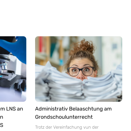
em LNS an
Administrativ Belaaschtung am
an
Grondschoulunterrecht
NS
Trotz der Vereinfachung vun der