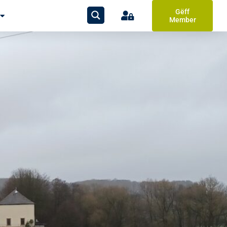
Gëff
Member