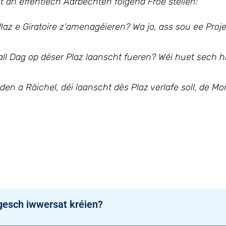
éit an ëffentlech Aarbechten
folgend Froe stellen:
laz e Giratoire z‘amenagéieren? Wa jo, ass sou ee Proj
 all Dag op dëser Plaz laanscht fueren? Wéi huet sech h
den a Räichel, déi laanscht dës Plaz verlafe soll, de 
gesch iwwersat kréien?