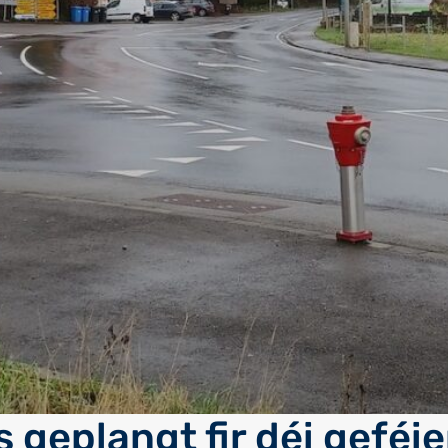
 geplangt fir déi geféi