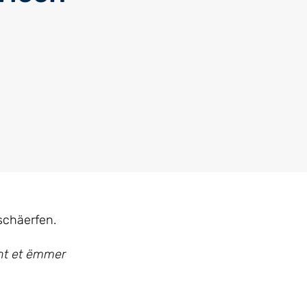
schäerfen.
nnt et ëmmer