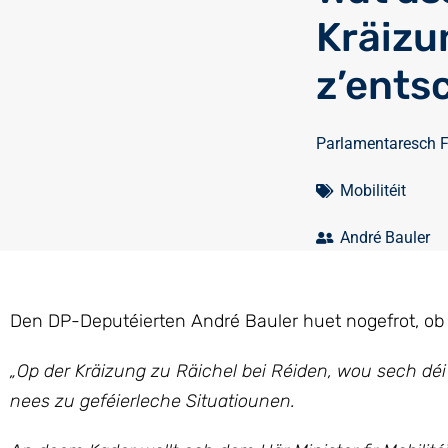
Kräizu
z’ents
Parlamentaresch 
Mobilitéit
André Bauler
Den DP-Deputéierten André Bauler huet nogefrot, ob et
„Op
der Kräizung zu Räichel bei Réiden, wou sech dé
nees zu geféierleche Situatiounen.