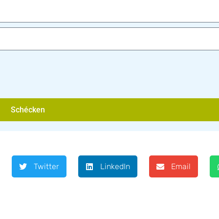
Schécken
Twitter
LinkedIn
Email