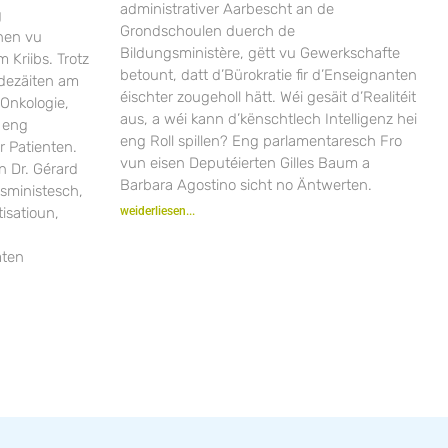
administrativer Aarbescht an de
g
Grondschoulen duerch de
nen vu
Bildungsministère, gëtt vu Gewerkschafte
Kriibs. Trotz
betount, datt d’Bürokratie fir d’Enseignanten
dezäiten am
éischter zougeholl hätt. Wéi gesäit d’Realitéit
Onkologie,
aus, a wéi kann d’kënschtlech Intelligenz hei
 eng
eng Roll spillen? Eng parlamentaresch Fro
r Patienten.
vun eisen Deputéierten Gilles Baum a
n Dr. Gérard
Barbara Agostino sicht no Äntwerten.
sministesch,
isatioun,
weiderliesen...
aten