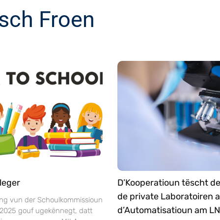
sch Froen
leger
D’Kooperatioun tëscht d
de private Laboratoiren 
ng vun der Schoulkommissioun
d’Automatisatioun am L
 2025 gouf ugekënnegt, datt