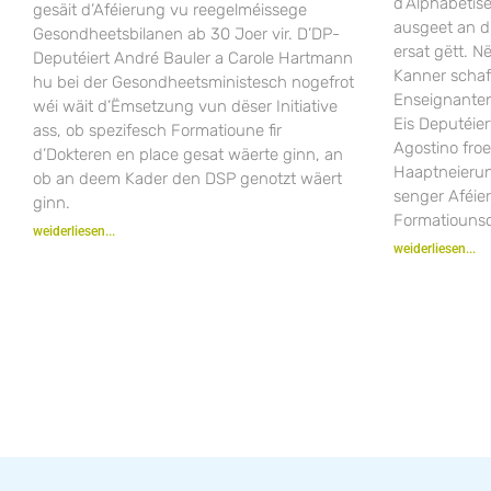
d’Alphabeti
gesäit d’Aféierung vu reegelméissege
ausgeet an 
Gesondheetsbilanen ab 30 Joer vir. D’DP-
ersat gëtt. 
Deputéiert André Bauler a Carole Hartmann
Kanner scha
hu bei der Gesondheetsministesch nogefrot
Enseignanten
wéi wäit d’Ëmsetzung vun dëser Initiative
Eis Deputéier
ass, ob spezifesch Formatioune fir
Agostino fro
d’Dokteren en place gesat wäerte ginn, an
Haaptneieru
ob an deem Kader den DSP genotzt wäert
senger Aféie
ginn.
Formatiounsc
weiderliesen...
weiderliesen...