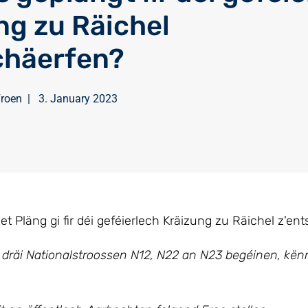
ng zu Räichel
chäerfen?
Froen
|
3. January 2023
 Pläng gi fir déi geféierlech Kräizung zu Räichel z'ent
i dräi Nationalstroossen N12, N22 an N23 begéinen, kë