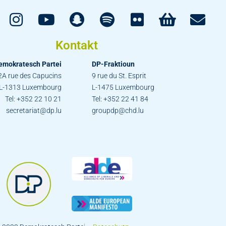
Kontakt
emokratesch Partei
DP-Fraktioun
2A rue des Capucins
9 rue du St. Esprit
L-1313 Luxembourg
L-1475 Luxembourg
Tel: +352 22 10 21
Tel: +352 22 41 84
secretariat@dp.lu
groupdp@chd.lu