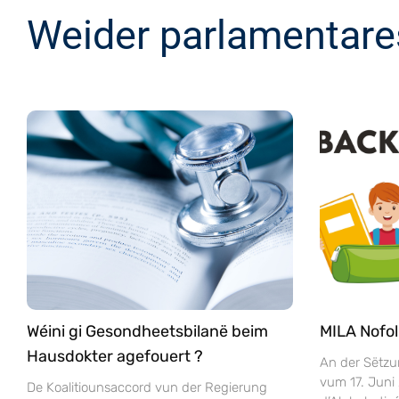
Weider parlamentare
Wéini gi Gesondheetsbilanë beim
MILA Nofol
Hausdokter agefouert ?
An der Sëtzu
vum 17. Juni
De Koalitiounsaccord vun der Regierung