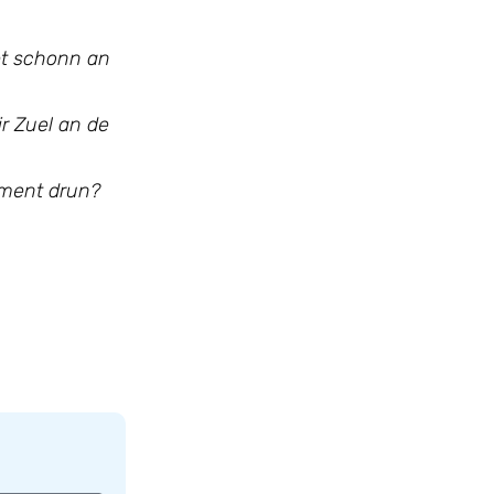
et schonn an
ir Zuel an de
Moment drun?