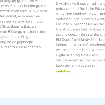
séierungsprogramm MILA
D’Analyse vu Biopsien spillt en
duerch e neie Schoulprogramm
entscheedend Roll beim Erken
Nëmmen nach ronn 20 % vun de
schwéiere Krankheeten wéi dem 
ffen domat, an ëmmer méi
Verbesserunge bleiwen d’Waar
 setzen op aner Léiermëttel.
LNS héich, besonnesch an der 
t Gilles Baum a Barbara
Gynäkologie an Dermatologie –
en de Bildungsminister no den
psychologesch Belaaschtung fi
ngen am neie Programm,
Eid Deputéiert Mandy Minella a
rung an de geplangte
Schockmel froen d’Gesondheet
oursen fir d’Enseignanten.
wéi eng Schrëtt fir méi Automat
Digitaliséierung a méiglech
Zesummenaarbechte mat priv
Laboratoiren virgesi sinn.
weiderliesen...