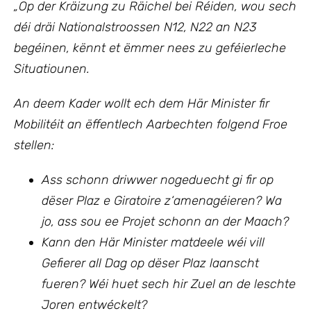
„Op
der Kräizung zu Räichel bei Réiden, wou sech
déi dräi Nationalstroossen N12, N22 an N23
begéinen, kënnt et ëmmer nees zu geféierleche
Situatiounen.
An deem Kader wollt ech
dem Här Minister fir
Mobilitéit an ëffentlech Aarbechten
folgend Froe
stellen:
Ass schonn driwwer nogeduecht gi fir op
dëser Plaz e Giratoire z‘amenagéieren? Wa
jo, ass sou ee Projet schonn an der Maach?
Kann den Här Minister matdeele wéi vill
Gefierer all Dag op dëser Plaz laanscht
fueren? Wéi huet sech hir Zuel an de leschte
Joren entwéckelt?