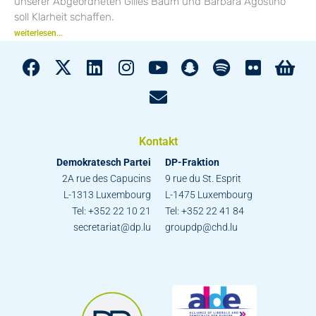
unserer Abgeordneten Gilles Baum und Barbara Agostino
soll Klarheit schaffen.
weiterlesen...
Kontakt
Demokratesch Partei
DP-Fraktion
2A rue des Capucins
9 rue du St. Esprit
L-1313 Luxembourg
L-1475 Luxembourg
Tel: +352 22 10 21
Tel: +352 22 41 84
secretariat@dp.lu
groupdp@chd.lu