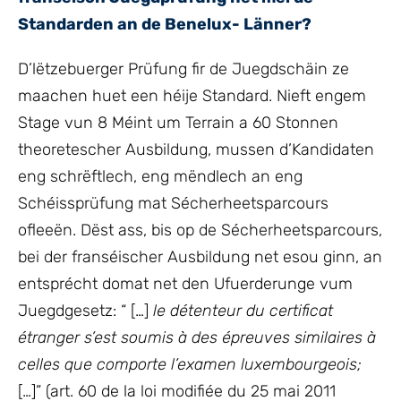
Standarden an de Benelux- Länner?
D’lëtzebuerger Prüfung fir de Juegdschäin ze
maachen huet een héije Standard. Nieft engem
Stage vun 8 Méint um Terrain a 60 Stonnen
theoretescher Ausbildung, mussen d’Kandidaten
eng schrëftlech, eng mëndlech an eng
Schéissprüfung mat Sécherheetsparcours
ofleeën. Dëst ass, bis op de Sécherheetsparcours,
bei der franséischer Ausbildung net esou ginn, an
entsprécht domat net den Ufuerderunge vum
Juegdgesetz: “ […]
le détenteur du certificat
étranger s’est soumis à des épreuves similaires à
celles que comporte
l’examen
luxembourgeois;
[…]” (art. 60 de la loi modifiée du 25 mai 2011