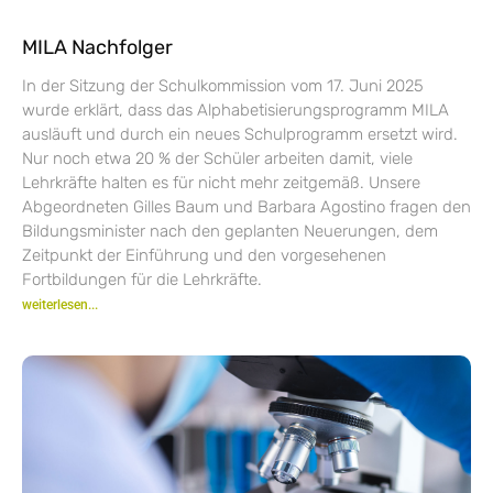
MILA Nachfolger
In der Sitzung der Schulkommission vom 17. Juni 2025
wurde erklärt, dass das Alphabetisierungsprogramm MILA
ausläuft und durch ein neues Schulprogramm ersetzt wird.
Nur noch etwa 20 % der Schüler arbeiten damit, viele
Lehrkräfte halten es für nicht mehr zeitgemäß. Unsere
Abgeordneten Gilles Baum und Barbara Agostino fragen den
Bildungsminister nach den geplanten Neuerungen, dem
Zeitpunkt der Einführung und den vorgesehenen
Fortbildungen für die Lehrkräfte.
weiterlesen...