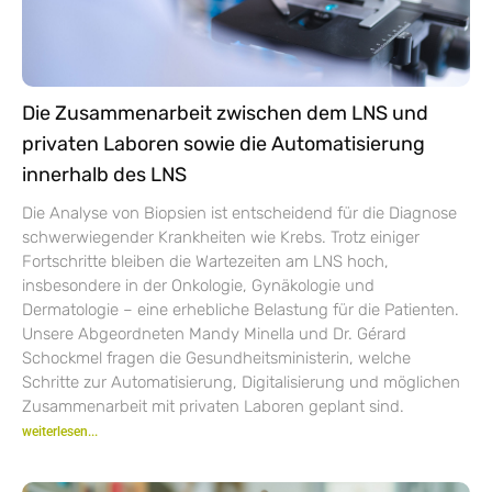
Die Zusammenarbeit zwischen dem LNS und
privaten Laboren sowie die Automatisierung
innerhalb des LNS
Die Analyse von Biopsien ist entscheidend für die Diagnose
schwerwiegender Krankheiten wie Krebs. Trotz einiger
Fortschritte bleiben die Wartezeiten am LNS hoch,
insbesondere in der Onkologie, Gynäkologie und
Dermatologie – eine erhebliche Belastung für die Patienten.
Unsere Abgeordneten Mandy Minella und Dr. Gérard
Schockmel fragen die Gesundheitsministerin, welche
Schritte zur Automatisierung, Digitalisierung und möglichen
Zusammenarbeit mit privaten Laboren geplant sind.
weiterlesen...