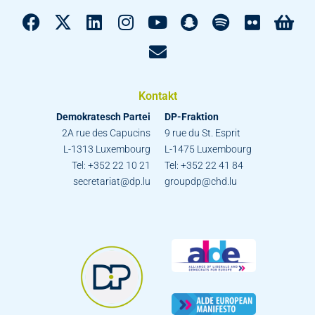
Kontakt
Demokratesch Partei
DP-Fraktion
2A rue des Capucins
9 rue du St. Esprit
L-1313 Luxembourg
L-1475 Luxembourg
Tel: +352 22 10 21
Tel: +352 22 41 84
secretariat@dp.lu
groupdp@chd.lu