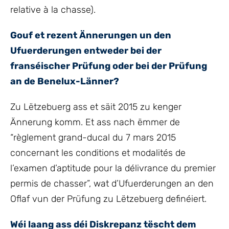
relative à la chasse).
Gouf et rezent Ännerungen un den
Ufuerderungen entweder bei der
franséischer Prüfung oder bei der Prüfung
an de Benelux-Länner?
Zu Lëtzebuerg ass et säit 2015 zu kenger
Ännerung komm. Et ass nach ëmmer de
“règlement grand-ducal du 7 mars 2015
concernant les conditions et modalités de
l’examen d’aptitude pour la délivrance du premier
permis de chasser”, wat d’Ufuerderungen an den
Oflaf vun der Prüfung zu Lëtzebuerg definéiert.
Wéi laang ass déi Diskrepanz tëscht dem