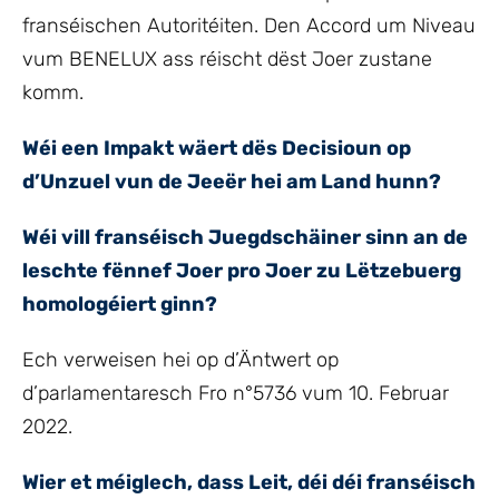
franséischen Autoritéiten. Den Accord um Niveau
vum BENELUX ass réischt dëst Joer zustane
komm.
Wéi een Impakt wäert dës Decisioun op
d’Unzuel vun de Jeeër hei am Land hunn?
Wéi vill franséisch Juegdschäiner sinn an de
leschte fënnef Joer pro Joer zu Lëtzebuerg
homologéiert ginn?
Ech verweisen hei op d’Äntwert op
d’parlamentaresch Fro n°5736 vum 10. Februar
2022.
Wier et méiglech, dass Leit, déi déi franséisch