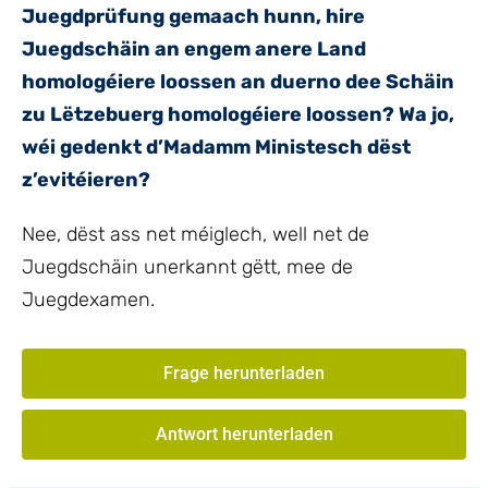
Juegdprüfung gemaach hunn, hire
Juegdschäin an engem anere Land
homologéiere loossen an duerno dee Schäin
zu Lëtzebuerg homologéiere loossen? Wa jo,
wéi gedenkt d’Madamm Ministesch dëst
z’evitéieren?
Nee, dëst ass net méiglech, well net de
Juegdschäin unerkannt gëtt, mee de
Juegdexamen.
Frage herunterladen
Antwort herunterladen