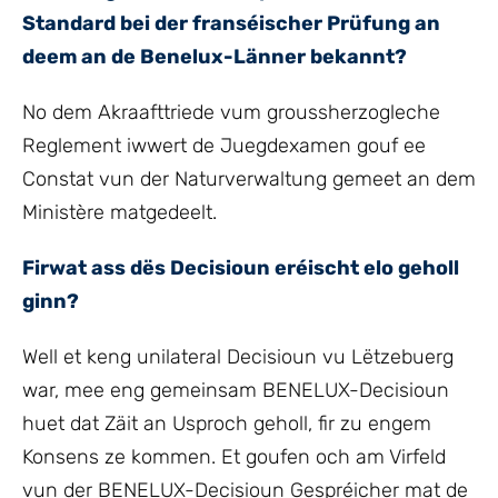
Standard bei der franséischer Prüfung an
deem an de Benelux-Länner bekannt?
No dem Akraafttriede vum groussherzogleche
Reglement iwwert de Juegdexamen gouf ee
Constat vun der Naturverwaltung gemeet an dem
Ministère matgedeelt.
Firwat ass dës Decisioun eréischt elo geholl
ginn?
Well et keng unilateral Decisioun vu Lëtzebuerg
war, mee eng gemeinsam BENELUX-Decisioun
huet dat Zäit an Usproch geholl, fir zu engem
Konsens ze kommen. Et goufen och am Virfeld
vun der BENELUX-Decisioun Gespréicher mat de