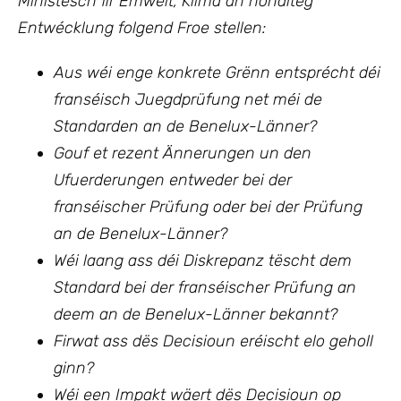
Ministesch fir Ëmwelt, Klima an nohalteg
Entwécklung
folgend Froe stellen:
Aus wéi enge konkrete Grënn entsprécht déi
franséisch Juegdprüfung net méi de
Standarden an de Benelux-Länner?
Gouf et rezent Ännerungen un den
Ufuerderungen entweder bei der
franséischer Prüfung oder bei der Prüfung
an de Benelux-Länner?
Wéi laang ass déi Diskrepanz tëscht dem
Standard bei der franséischer Prüfung an
deem an de Benelux-Länner bekannt?
Firwat ass dës Decisioun eréischt elo geholl
ginn?
Wéi een Impakt wäert dës Decisioun op