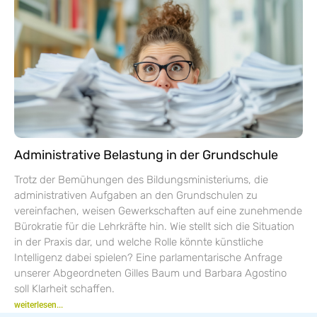
Administrative Belastung in der Grundschule
Trotz der Bemühungen des Bildungsministeriums, die
administrativen Aufgaben an den Grundschulen zu
vereinfachen, weisen Gewerkschaften auf eine zunehmende
Bürokratie für die Lehrkräfte hin. Wie stellt sich die Situation
in der Praxis dar, und welche Rolle könnte künstliche
Intelligenz dabei spielen? Eine parlamentarische Anfrage
unserer Abgeordneten Gilles Baum und Barbara Agostino
soll Klarheit schaffen.
weiterlesen...