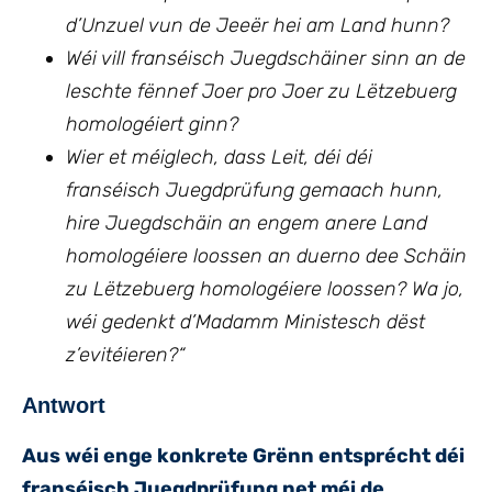
d’Unzuel vun de Jeeër hei am Land hunn?
Wéi vill franséisch Juegdschäiner sinn an de
leschte fënnef Joer pro Joer zu Lëtzebuerg
homologéiert ginn?
Wier et méiglech, dass Leit, déi déi
franséisch Juegdprüfung gemaach hunn,
hire Juegdschäin an engem anere Land
homologéiere loossen an duerno dee Schäin
zu Lëtzebuerg homologéiere loossen? Wa jo,
wéi gedenkt d’Madamm Ministesch dëst
z’evitéieren?
“
Antwort
Aus wéi enge konkrete Grënn entsprécht déi
franséisch Juegdprüfung net méi de