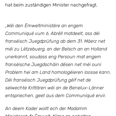
hat beim zuständigen Minister nachgefragt.
„Wéi den Ëmweltministère an engem
Communiqué vum 6. Abrëll matdeelt, ass déi
franséisch Juegdprüfung ab dem 31. Mäerz net
méi zu Lëtzebuerg, an der Belsch an an Holland
unerkannt, soudass eng Persoun mat engem
franséische Juegdschäin dësen net méi ouni
Problem hei am Land homologéieren loosse kann.
Déi franséisch Juegdprüfung géif net de
selwechte Krittären wéi an de Benelux-Länner
entspriechen, geet aus dem Communiqué ervir.
An deem Kader wollt ech
der Madamm