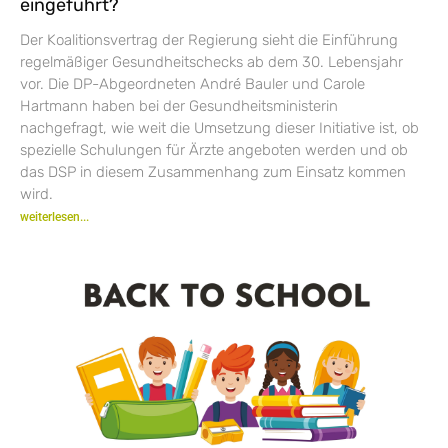
eingeführt?
Der Koalitionsvertrag der Regierung sieht die Einführung
regelmäßiger Gesundheitschecks ab dem 30. Lebensjahr
vor. Die DP-Abgeordneten André Bauler und Carole
Hartmann haben bei der Gesundheitsministerin
nachgefragt, wie weit die Umsetzung dieser Initiative ist, ob
spezielle Schulungen für Ärzte angeboten werden und ob
das DSP in diesem Zusammenhang zum Einsatz kommen
wird.
weiterlesen...