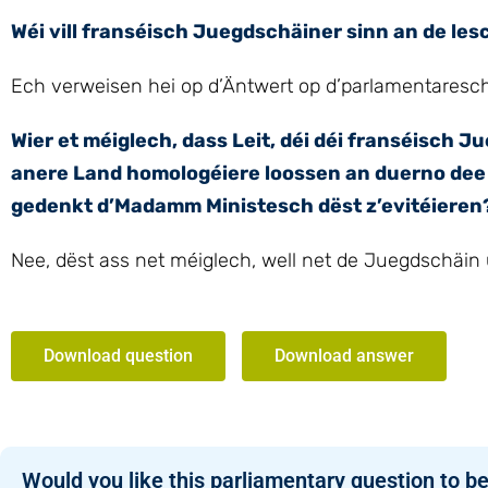
Wéi vill franséisch Juegdschäiner sinn an de le
Ech verweisen hei op d’Äntwert op d’parlamentaresc
Wier et méiglech, dass Leit, déi déi franséisc
anere Land homologéiere loossen an duerno dee 
gedenkt d’Madamm Ministesch dëst z’evitéieren
Nee, dëst ass net méiglech, well net de Juegdschäi
Download question
Download answer
Would you like this parliamentary question to be