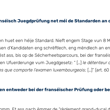
anséisch Juegdprüfung net méi de Standarden an 
en huet een héije Standard. Nieft engem Stage vun 8 
sen d’Kandidaten eng schrëftlech, eng mëndlech an e
t ass, bis op de Sécherheetsparcours, bei der franséi
den Ufuerderunge vum Juegdgesetz: “ […]
le détenteur d
lles que comporte
l’examen
luxembourgeois;
[…]” (art. 60
n entweder bei der franséischer Prüfung oder be
 komm. Et ass nach ëmmer de “règlement grand-ducal 