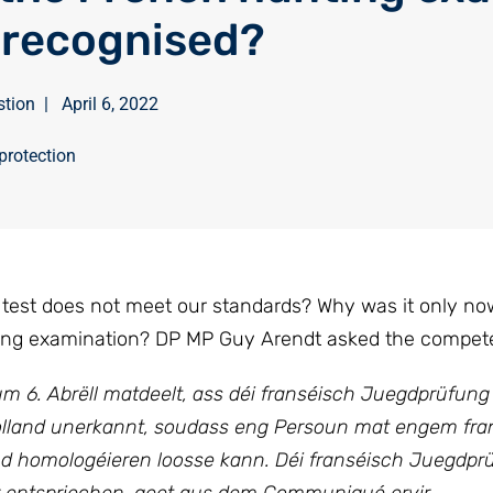
 recognised?
stion
|
April 6, 2022
protection
test does not meet our standards? Why was it only no
ing examination? DP MP Guy Arendt asked the compete
6. Abrëll matdeelt, ass déi franséisch Juegdprüfung
Holland unerkannt, soudass eng Persoun mat engem fra
 homologéieren loosse kann. Déi franséisch Juegdprü