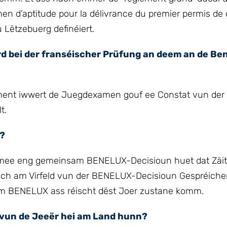
en d’aptitude pour la délivrance du premier permis de 
 Lëtzebuerg definéiert.
rd bei der franséischer Prüfung an deem an de Be
ment iwwert de Juegdexamen gouf ee Constat vun der
t.
n?
r, mee eng gemeinsam BENELUX-Decisioun huet dat Zäi
och am Virfeld vun der BENELUX-Decisioun Gespréiche
um BENELUX ass réischt dëst Joer zustane komm.
 vun de Jeeër hei am Land hunn?