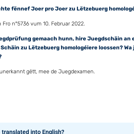
schte fënnef Joer pro Joer zu Lëtzebuerg homologé
h Fro n°5736 vum 10. Februar 2022.
h Juegdprüfung gemaach hunn, hire Juegdschäin an
Schäin zu Lëtzebuerg homologéiere loossen? Wa j
?
n unerkannt gëtt, mee de Juegdexamen.
 translated into English?