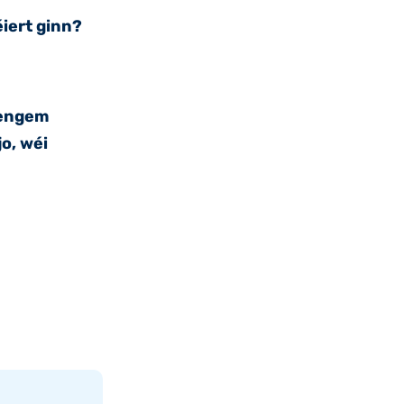
iert ginn?
 engem
o, wéi