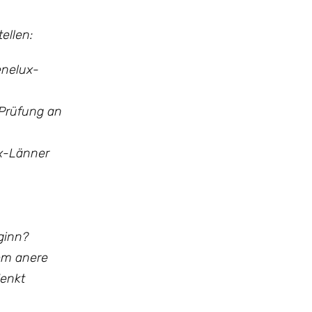
ellen:
enelux-
 Prüfung an
ux-Länner
ginn?
em anere
denkt