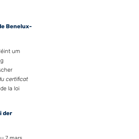
de Benelux-
Méint um
ng
scher
u certificat
 de la loi
i der
du 7 mars