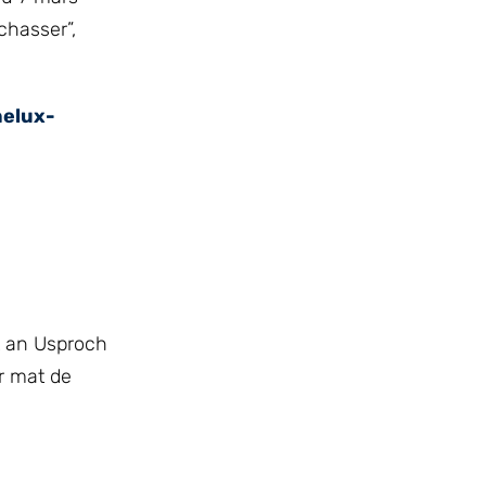
chasser”,
nelux-
t an Usproch
r mat de