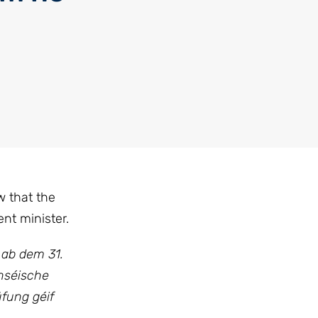
w that the
nt minister.
 ab dem 31.
nséische
fung géif