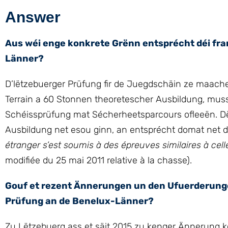
Answer
Aus wéi enge konkrete Grënn entsprécht déi fr
Länner?
D’lëtzebuerger Prüfung fir de Juegdschäin ze maach
Terrain a 60 Stonnen theoretescher Ausbildung, mus
Schéissprüfung mat Sécherheetsparcours ofleeën. Dës
Ausbildung net esou ginn, an entsprécht domat net 
étranger s’est soumis à des épreuves similaires à ce
modifiée du 25 mai 2011 relative à la chasse).
Gouf et rezent Ännerungen un den Ufuerderunge
Prüfung an de Benelux-Länner?
Zu Lëtzebuerg ass et säit 2015 zu kenger Ännerung