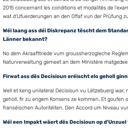
2015 concernant les conditions et modalités de l’exam
wat d’Ufuerderungen an den Oflaf vun der Prüfung zu
Wéi laang ass déi Diskrepanz tëscht dem Standa
Länner bekannt?
No dem Akraafttriede vum groussherzogleche Regle
Naturverwaltung gemeet an dem Ministère matgedeel
Firwat ass dës Decisioun eréischt elo geholl gin
Well et keng unilateral Decisioun vu Lëtzebuerg wa
geholl, fir zu engem Konsens ze kommen. Et goufen 
franséischen Autoritéiten. Den Accord um Niveau v
Wéi een Impakt wäert dës Decisioun op d’Unzuel