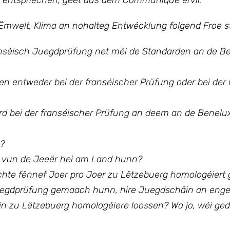
r entspriechen, geet aus dem Communiqué ervir.
Ëmwelt, Klima an nohalteg Entwécklung
folgend Froe st
anséisch Juegdprüfung net méi de Standarden an de B
n entweder bei der franséischer Prüfung oder bei der
rd bei der franséischer Prüfung an deem an de Benel
n?
l vun de Jeeër hei am Land hunn?
schte fënnef Joer pro Joer zu Lëtzebuerg homologéiert 
h Juegdprüfung gemaach hunn, hire Juegdschäin an eng
n zu Lëtzebuerg homologéiere loossen? Wa jo, wéi ge