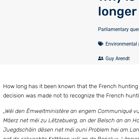
longer
Parliamentary que
Environmental 
Guy Arendt
How long has it been known that the French hunting 
decision was made not to recognize the French hunt
„Wéi den Ëmweltministère an engem Communiqué vum 
Mäerz net méi zu Lëtzebuerg, an der Belsch an an 
Juegdschäin dësen net méi ouni Problem hei am Land