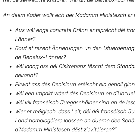
net de selwechte Krittären wéi an de Benelux-Länne
An deem Kader wollt ech
der Madamm Ministesch fir 
Aus wéi enge konkrete Grënn entsprécht déi fr
Länner?
Gouf et rezent Ännerungen un den Ufuerderunge
de Benelux-Länner?
Wéi laang ass déi Diskrepanz tëscht dem Standa
bekannt?
Firwat ass dës Decisioun eréischt elo geholl gin
Wéi een Impakt wäert dës Decisioun op d’Unzue
Wéi vill franséisch Juegdschäiner sinn an de le
Wier et méiglech, dass Leit, déi déi franséisc
Land homologéiere loossen an duerno dee Schäi
d’Madamm Ministesch dëst z’evitéieren?
“