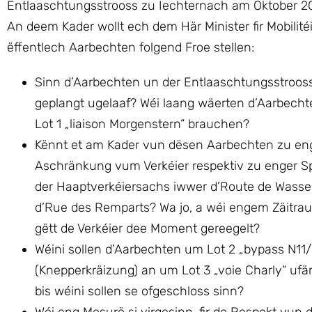
Entlaaschtungsstrooss zu Iechternach am Oktober 2
An deem Kader wollt ech dem Här Minister fir Mobilité
ëffentlech Aarbechten folgend Froe stellen:
Sinn d’Aarbechten un der Entlaaschtungsstroos
geplangt ugelaaf? Wéi laang wäerten d’Aarbechte
Lot 1 „liaison Morgenstern“ brauchen?
Kënnt et am Kader vun dësen Aarbechten zu en
Aschränkung vum Verkéier respektiv zu enger 
der Haaptverkéiersachs iwwer d’Route de Wasserb
d’Rue des Remparts? Wa jo, a wéi engem Zäitra
gëtt de Verkéier dee Moment gereegelt?
Wéini sollen d’Aarbechten um Lot 2 „bypass N11
(Knepperkräizung) an um Lot 3 „voie Charly“ uf
bis wéini sollen se ofgeschloss sinn?