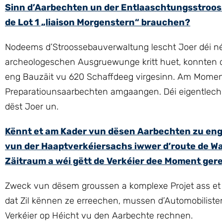
Sinn d’Aarbechten un der Entlaaschtungsstrooss
de Lot 1 „liaison Morgenstern“ brauchen?
Nodeems d’Stroossebauverwaltung lescht Joer déi n
archeologeschen Ausgruewunge kritt huet, konnten d
eng Bauzäit vu 620 Schaffdeeg virgesinn. Am Moment
Preparatiounsaarbechten amgaangen. Déi eigentlech
dëst Joer un.
Kënnt et am Kader vun dësen Aarbechten zu eng
vun der Haaptverkéiersachs iwwer d’route de Was
Zäitraum a wéi gëtt de Verkéier dee Moment ger
Zweck vun dësem groussen a komplexe Projet ass et dé
dat Zil kënnen ze erreechen, mussen d’Automobili
Verkéier op Héicht vu den Aarbechte rechnen.