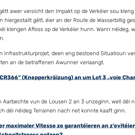
, gëtt awer versicht den Impakt op de Verkéier sou kleng
hiergestallt gëtt, éier an der Route de Wasserbillig ges
méi klengen Afloss op de Verkéier hunn. Wann néideg, w
n.
n Infrastrukturprojet, deen eng bestoend Situatioun ver
ten an de betraffenen Awunner verlaangt.
/CR366“ (Knepperkräizung) an um Lot 3 „voie Char
en Aarbechte vun de Lousen 2 an 3 unzeginn, well déi 
h déi néideg Terrainen nach net konnte kaaft ginn.
der maximaler Vitesse ze garantéieren an z’evitéie
Schnellstrooss notzen?