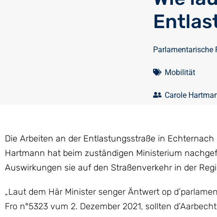
Entlas
Parlamentarische 
Mobilität
Carole Hartma
Die Arbeiten an der Entlastungsstraße in Echternach
Hartmann hat beim zuständigen Ministerium nachgefr
Auswirkungen sie auf den Straßenverkehr in der Reg
„Laut dem Här Minister senger Äntwert op d’parlame
Fro n°5323 vum 2. Dezember 2021, sollten d’Aarbech