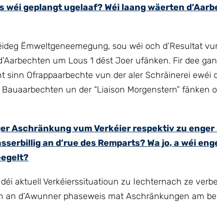
 wéi geplangt ugelaaf? Wéi laang wäerten d’Aarbe
éideg Ëmweltgeneemegung, sou wéi och d’Resultat vu
’Aarbechten um Lous 1 dëst Joer ufänken. Fir dee ga
 sinn Ofrappaarbechte vun der aler Schräinerei ewéi 
 Bauaarbechten un der “Liaison Morgenstern” fänken 
er Aschränkung vum Verkéier respektiv zu enger
serbillig an d’rue des Remparts? Wa jo, a wéi en
eegelt?
i aktuell Verkéierssituatioun zu Iechternach ze verbe
sten an d’Awunner phaseweis mat Aschränkungen am b