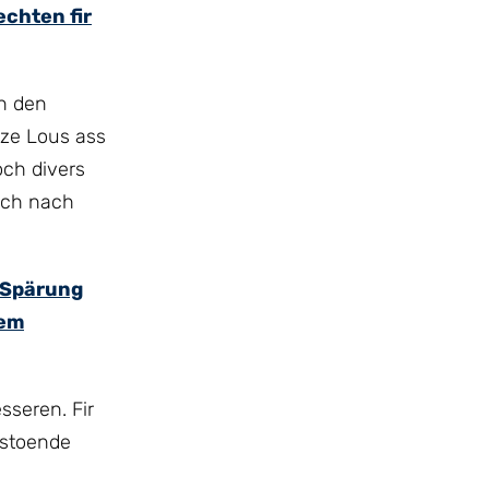
chten fir
n den
nze Lous ass
och divers
och nach
 Spärung
gem
sseren. Fir
estoende