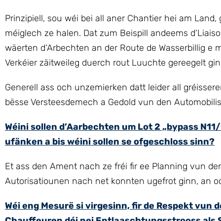
Prinzipiell, sou wéi bei all aner Chantier hei am Land
méiglech ze halen. Dat zum Beispill andeems d‘Liaison 
wäerten d‘Arbechten an der Route de Wasserbillig e 
Verkéier zäitweileg duerch rout Luuchte gereegelt gin
Generell ass och unzemierken datt leider all gréissere
bësse Versteesdemech a Gedold vun den Automobilis
Wéini sollen d’Aarbechten um Lot 2 „bypass N11
ufänken a bis wéini sollen se ofgeschloss sinn?
Et ass den Ament nach ze fréi fir ee Planning vun d
Autorisatiounen nach net konnten ugefrot ginn, an oc
Wéi eng Mesurë si virgesinn, fir de Respekt vun 
Chauffeuren déi nei Entlaaschtungsstrooss als 