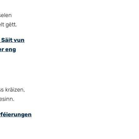
selen
t gëtt.
 Säit vun
er eng
s kräizen,
esinn.
rféierungen