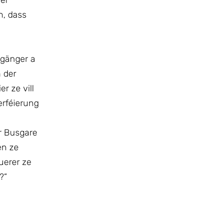
der
n, dass
sgänger a
 der
r ze vill
erféierung
er Busgare
en ze
uerer ze
?“