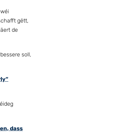
 wéi
chafft gëtt,
äert de
bessere soll,
ly“
néideg
ren, dass