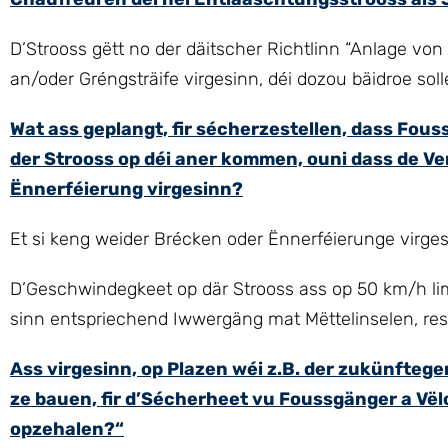
D’Strooss gëtt no der däitscher Richtlinn “Anlage von
an/oder Gréngsträife virgesinn, déi dozou bäidroe sol
Wat ass geplangt, fir sécherzestellen, dass Fou
der Strooss op déi aner kommen, ouni dass de Ver
Ënnerféierung virgesinn?
Et si keng weider Brécken oder Ënnerféierunge virges
D’Geschwindegkeet op där Strooss ass op 50 km/h lim
sinn entspriechend Iwwergäng mat Mëttelinselen, res
Ass virgesinn, op Plazen wéi z.B. der zukünfte
ze bauen, fir d’Sécherheet vu Foussgänger a Vëlo
opzehalen?“