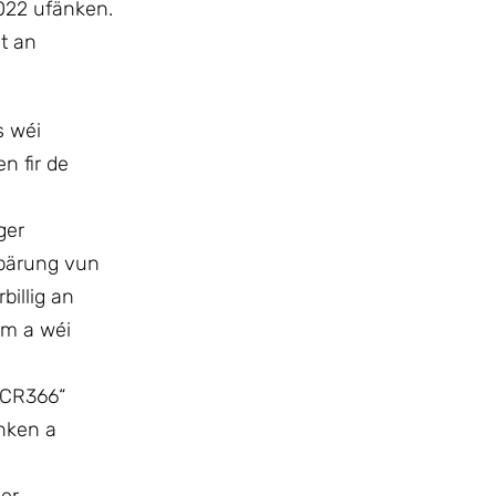
022 ufänken.
it an
s wéi
n fir de
ger
Spärung vun
illig an
um a wéi
/CR366“
änken a