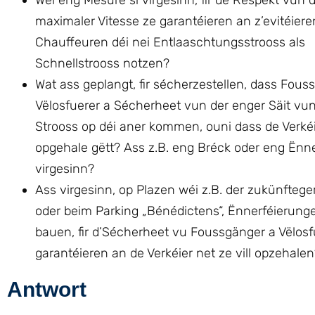
Wéi eng Mesurë si virgesinn, fir de Respekt vun 
maximaler Vitesse ze garantéieren an z’evitéiere
Chauffeuren déi nei Entlaaschtungsstrooss als
Schnellstrooss notzen?
Wat ass geplangt, fir sécherzestellen, dass Fous
Vëlosfuerer a Sécherheet vun der enger Säit vun
Strooss op déi aner kommen, ouni dass de Verkéie
opgehale gëtt? Ass z.B. eng Bréck oder eng Ënn
virgesinn?
Ass virgesinn, op Plazen wéi z.B. der zukünfteg
oder beim Parking „Bénédictens“, Ënnerféierung
bauen, fir d’Sécherheet vu Foussgänger a Vëlosf
garantéieren an de Verkéier net ze vill opzehalen
Antwort