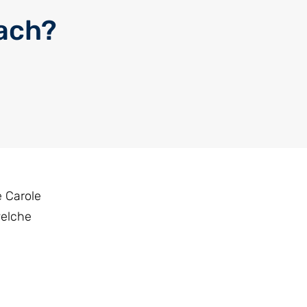
ach?
e Carole
welche