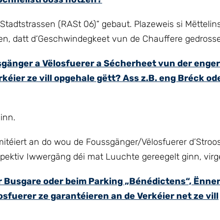
 Stadtstrassen (RASt 06)“ gebaut. Plazeweis si Mëttelin
len, datt d‘Geschwindegkeet vun de Chauffere gedrossel
ssgänger a Vëlosfuerer a Sécherheet vun der enger
kéier ze vill opgehale gëtt? Ass z.B. eng Bréck od
inn.
itéiert an do wou de Foussgänger/Vëlosfuerer d’Stroos
pektiv Iwwergäng déi mat Luuchte gereegelt ginn, virg
ger Busgare oder beim Parking „Bénédictens“, Ënne
sfuerer ze garantéieren an de Verkéier net ze vill