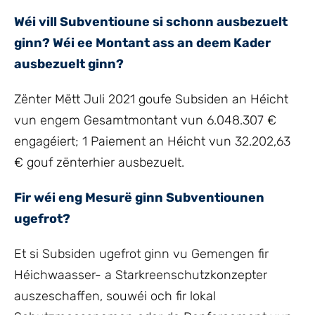
Wéi vill Subventioune si schonn ausbezuelt
ginn? Wéi ee Montant ass an deem Kader
ausbezuelt ginn?
Zënter Mëtt Juli 2021 goufe Subsiden an Héicht
vun engem Gesamtmontant vun 6.048.307 €
engagéiert; 1 Paiement an Héicht vun 32.202,63
€ gouf zënterhier ausbezuelt.
Fir wéi eng Mesurë ginn Subventiounen
ugefrot?
Et si Subsiden ugefrot ginn vu Gemengen fir
Héichwaasser- a Starkreenschutzkonzepter
auszeschaffen, souwéi och fir lokal