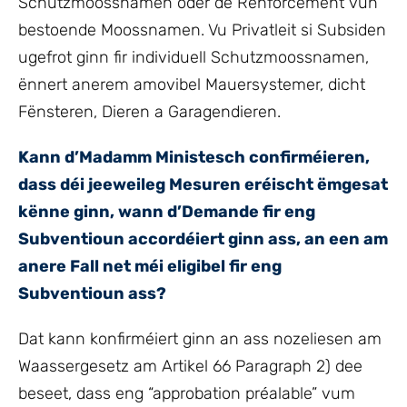
Schutzmoossnamen oder de Renforcement vun
bestoende Moossnamen. Vu Privatleit si Subsiden
ugefrot ginn fir individuell Schutzmoossnamen,
ënnert anerem amovibel Mauersystemer, dicht
Fënsteren, Dieren a Garagendieren.
Kann d’Madamm Ministesch confirméieren,
dass déi jeeweileg Mesuren eréischt ëmgesat
kënne ginn, wann d’Demande fir eng
Subventioun accordéiert ginn ass, an een am
anere Fall net méi eligibel fir eng
Subventioun ass?
Dat kann konfirméiert ginn an ass nozeliesen am
Waassergesetz am Artikel 66 Paragraph 2) dee
beseet, dass eng “approbation préalable” vum