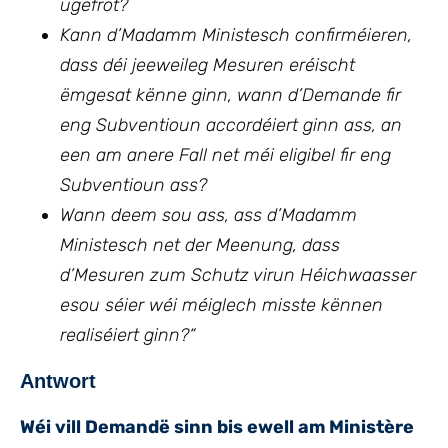
ugefrot?
Kann d’Madamm Ministesch confirméieren,
dass déi jeeweileg Mesuren eréischt
ëmgesat kënne ginn, wann d’Demande fir
eng Subventioun accordéiert ginn ass, an
een am anere Fall net méi eligibel fir eng
Subventioun ass?
Wann deem sou ass, ass d’Madamm
Ministesch net der Meenung, dass
d’Mesuren zum Schutz virun Héichwaasser
esou séier wéi méiglech misste kënnen
realiséiert ginn?“
Antwort
Wéi vill Demandë sinn bis ewell am Ministère