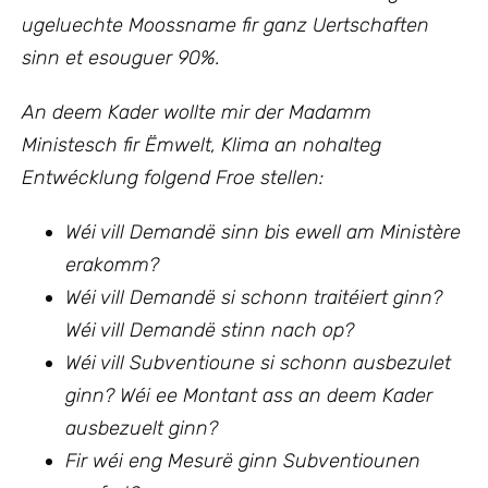
ugeluechte Moossname fir ganz Uertschaften
sinn et esouguer 90%.
An deem Kader wollte mir
der Madamm
Ministesch fir Ëmwelt, Klima an nohalteg
Entwécklung
folgend Froe stellen:
Wéi vill Demandë sinn bis ewell am Ministère
erakomm?
Wéi vill Demandë si schonn traitéiert ginn?
Wéi vill Demandë stinn nach op?
Wéi vill Subventioune si schonn ausbezulet
ginn? Wéi ee Montant ass an deem Kader
ausbezuelt ginn?
Fir wéi eng Mesurë ginn Subventiounen