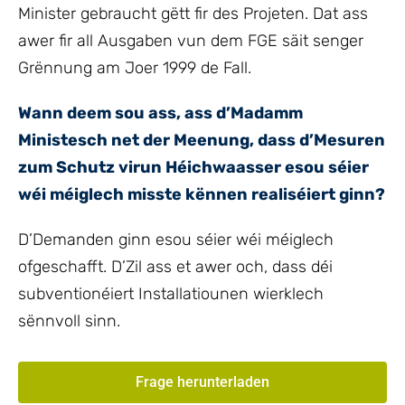
Minister gebraucht gëtt fir des Projeten. Dat ass
awer fir all Ausgaben vun dem FGE säit senger
Grënnung am Joer 1999 de Fall.
Wann deem sou ass, ass d’Madamm
Ministesch net der Meenung, dass d’Mesuren
zum Schutz virun Héichwaasser esou séier
wéi méiglech misste kënnen realiséiert ginn?
D’Demanden ginn esou séier wéi méiglech
ofgeschafft. D’Zil ass et awer och, dass déi
subventionéiert Installatiounen wierklech
sënnvoll sinn.
Frage herunterladen