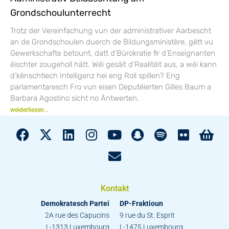
Grondschoulunterrecht
Trotz der Vereinfachung vun der administrativer Aarbescht
an de Grondschoulen duerch de Bildungsministère, gëtt vu
Gewerkschafte betount, datt d’Bürokratie fir d’Enseignanten
éischter zougeholl hätt. Wéi gesäit d’Realitéit aus, a wéi kann
d’kënschtlech Intelligenz hei eng Roll spillen? Eng
parlamentaresch Fro vun eisen Deputéierten Gilles Baum a
Barbara Agostino sicht no Äntwerten.
weiderliesen...
Kontakt
Demokratesch Partei
DP-Fraktioun
2A rue des Capucins
9 rue du St. Esprit
L-1313 Luxembourg
L-1475 Luxembourg