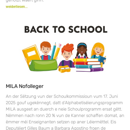
weiderliesen...
MILA Nofolleger
An der Sëtzung vun der Schoulkommissioun vum 17. Juni
2025 gouf ugekënnegt, datt d’Alphabetiséierungsprogramm
MILA ausgeet an duerch e neie Schoulprogramm ersat gëtt.
Nëmmen nach ronn 20 % vun de Kanner schaffen domat, an
ëmmer méi Enseignanten setzen op aner Léiermëttel. Eis
Deputéiert Gilles Baum a Barbara Agostino froen de