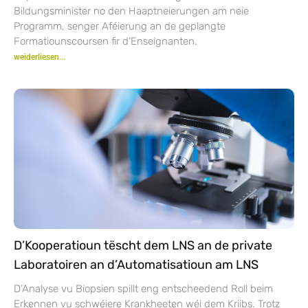
Bildungsminister no den Haaptneierungen am neie
Programm, senger Aféierung an de geplangte
Formatiounscoursen fir d’Enseignanten.
weiderliesen...
D’Kooperatioun tëscht dem LNS an de private
Laboratoiren an d’Automatisatioun am LNS
D’Analyse vu Biopsien spillt eng entscheedend Roll beim
Erkennen vu schwéiere Krankheeten wéi dem Kriibs. Trotz