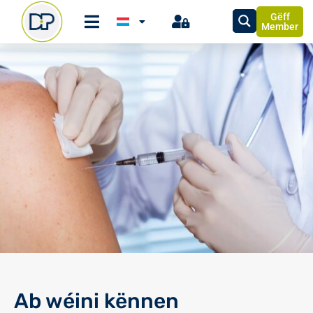
Gëff
Member
Ab wéini kënnen