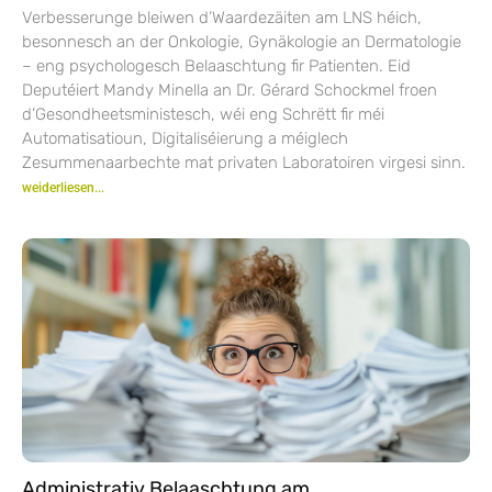
Verbesserunge bleiwen d’Waardezäiten am LNS héich,
besonnesch an der Onkologie, Gynäkologie an Dermatologie
– eng psychologesch Belaaschtung fir Patienten. Eid
Deputéiert Mandy Minella an Dr. Gérard Schockmel froen
d’Gesondheetsministesch, wéi eng Schrëtt fir méi
Automatisatioun, Digitaliséierung a méiglech
Zesummenaarbechte mat privaten Laboratoiren virgesi sinn.
weiderliesen...
Administrativ Belaaschtung am