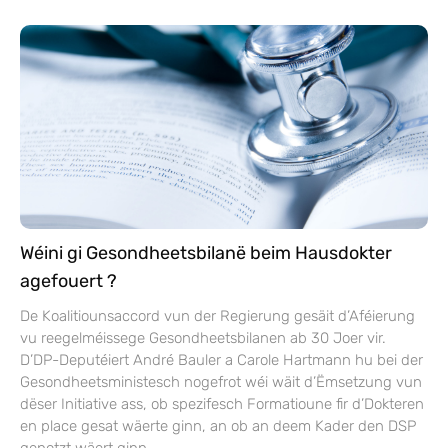
Wéini gi Gesondheetsbilanë beim Hausdokter
agefouert ?
De Koalitiounsaccord vun der Regierung gesäit d’Aféierung
vu reegelméissege Gesondheetsbilanen ab 30 Joer vir.
D’DP-Deputéiert André Bauler a Carole Hartmann hu bei der
Gesondheetsministesch nogefrot wéi wäit d’Ëmsetzung vun
dëser Initiative ass, ob spezifesch Formatioune fir d’Dokteren
en place gesat wäerte ginn, an ob an deem Kader den DSP
genotzt wäert ginn.