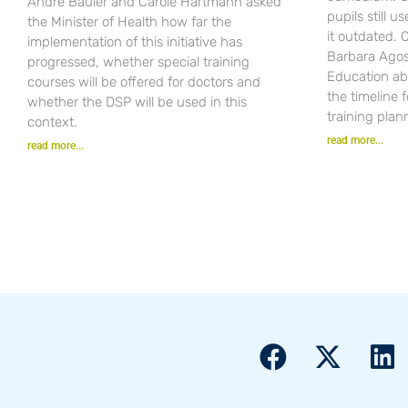
André Bauler and Carole Hartmann asked
pupils still u
the Minister of Health how far the
it outdated.
implementation of this initiative has
Barbara Agost
progressed, whether special training
Education ab
courses will be offered for doctors and
the timeline 
whether the DSP will be used in this
training plan
context.
read more...
read more...