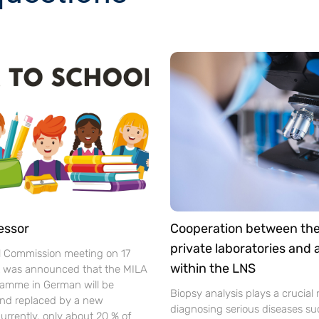
essor
Cooperation between th
private laboratories and
l Commission meeting on 17
within the LNS
t was announced that the MILA
gramme in German will be
Biopsy analysis plays a crucial r
nd replaced by a new
diagnosing serious diseases su
urrently, only about 20 % of