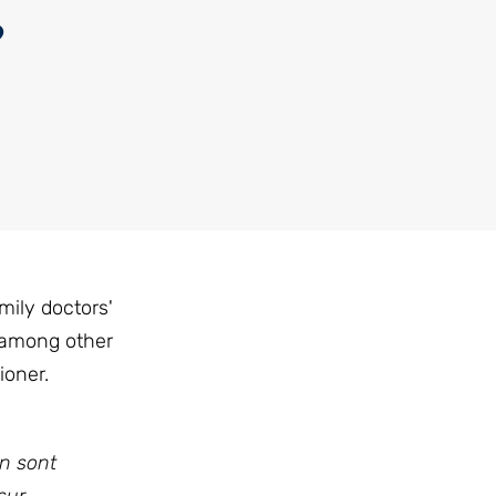
?
mily doctors'
 among other
ioner.
on sont