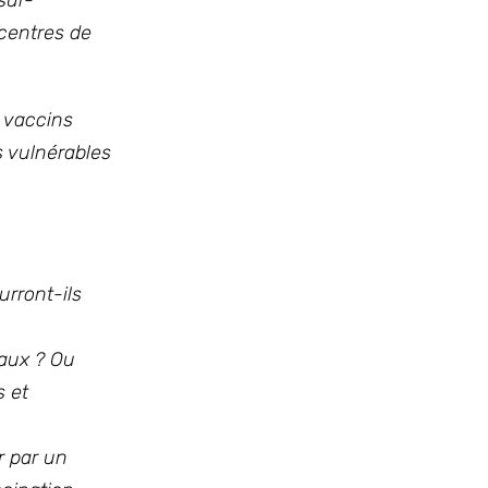
sur-
 centres de
s vaccins
s vulnérables
urront-ils
caux ? Ou
s et
r par un