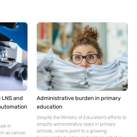
e LNS and
Administrative burden in primary
 automation
education
Despite the Ministry of Education’s efforts to
simplify administrative tasks in primary
ole in
schools, unions point to a growing
ch as cancer.