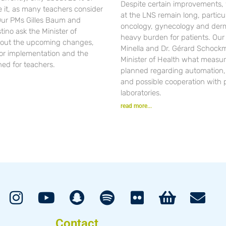
Despite certain improvements, 
se it, as many teachers consider
at the LNS remain long, particul
 Our PMs Gilles Baum and
oncology, gynecology and der
ino ask the Minister of
heavy burden for patients. Ou
out the upcoming changes,
Minella and Dr. Gérard Schockm
for implementation and the
Minister of Health what measur
ned for teachers.
planned regarding automation, d
and possible cooperation with 
laboratories.
read more...
Contact