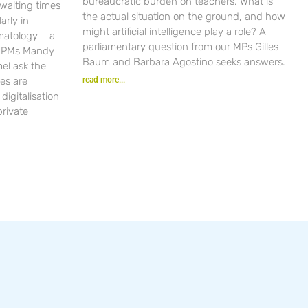
bureaucratic burden on teachers. What is
waiting times
the actual situation on the ground, and how
arly in
might artificial intelligence play a role? A
matology – a
parliamentary question from our MPs Gilles
r PMs Mandy
Baum and Barbara Agostino seeks answers.
el ask the
es are
read more...
igitalisation
private