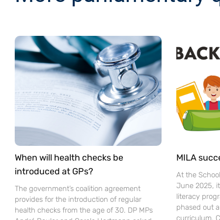
When will health checks be
MILA succ
introduced at GPs?
At the Schoo
June 2025, i
The government’s coalition agreement
literacy pro
provides for the introduction of regular
phased out a
health checks from the age of 30. DP MPs
curriculum. C