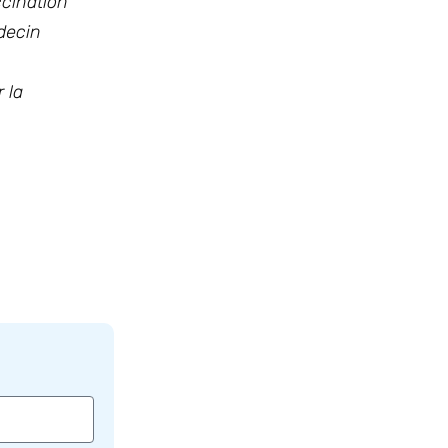
ccination
édecin
 la