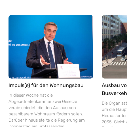
Impuls(e) für den Wohnungsbau
Ausbau vo
Busverkehr
In dieser Woche hat die
Abgeordnetenkammer zwei Gesetze
Die Organisa
verabschiedet, die den Ausbau von
um die Haupt
bezahlbarem Wohnraum fördern sollen.
Herausforder
Darüber hinaus stellte die Regierung am
2035. Gleich
Donnerstag ein umfassendes