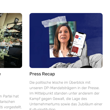
e
Press Recap
Die politische Woche im Überblick mit
unseren DP-Mandatsträgern in der Presse.
Im Mittelpunkt standen unter anderem der
n Partei hat
Kampf gegen Gewalt, die Lage des
ntarischen
Unternehmertums sowie das Jubiläum einer
6 vorgestellt.
Kulturinstitution.