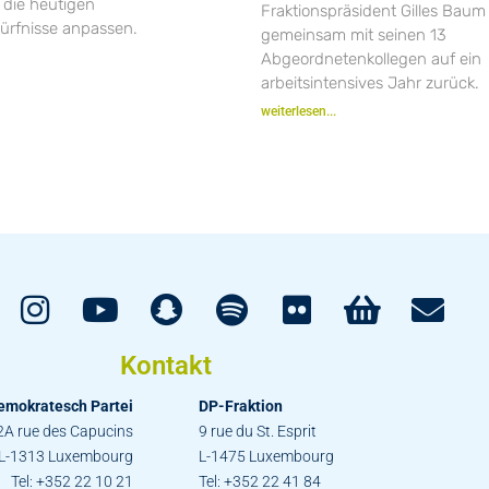
 die heutigen
Fraktionspräsident Gilles Baum 
dürfnisse anpassen.
gemeinsam mit seinen 13
Abgeordnetenkollegen auf ein
arbeitsintensives Jahr zurück.
weiterlesen...
Kontakt
emokratesch Partei
DP-Fraktion
2A rue des Capucins
9 rue du St. Esprit
L-1313 Luxembourg
L-1475 Luxembourg
Tel: +352 22 10 21
Tel: +352 22 41 84