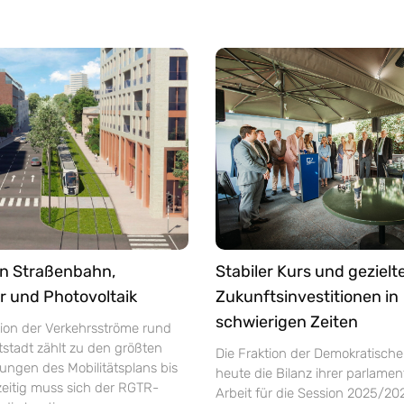
n Straßenbahn,
Stabiler Kurs und gezielt
 und Photovoltaik
Zukunftsinvestitionen in
schwierigen Zeiten
tion der Verkehrsströme rund
stadt zählt zu den größten
Die Fraktion der Demokratische
ungen des Mobilitätsplans bis
heute die Bilanz ihrer parlame
zeitig muss sich der RGTR-
Arbeit für die Session 2025/202