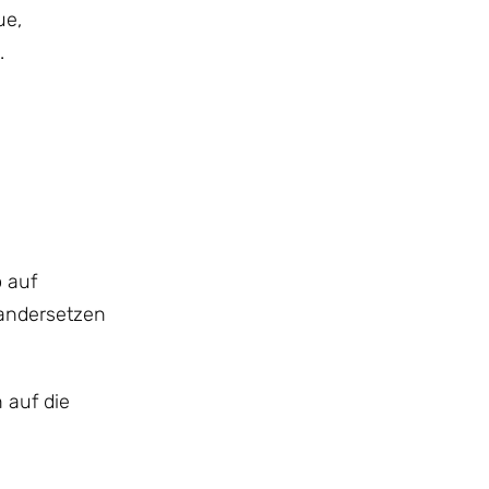
ue,
.
o auf
nandersetzen
 auf die